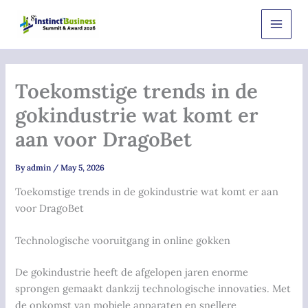
Skip
Main
to
Men
content
Toekomstige trends in de
gokindustrie wat komt er
aan voor DragoBet
By
admin
/
May 5, 2026
Toekomstige trends in de gokindustrie wat komt er aan
voor DragoBet
Technologische vooruitgang in online gokken
De gokindustrie heeft de afgelopen jaren enorme
sprongen gemaakt dankzij technologische innovaties. Met
de opkomst van mobiele apparaten en snellere