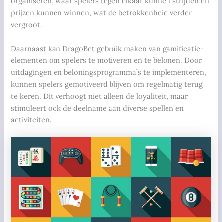
organiseren, waar spelers tegen elkaar kunnen strijden en
prijzen kunnen winnen, wat de betrokkenheid verder
vergroot.
Daarnaast kan DragoBet gebruik maken van gamificatie-
elementen om spelers te motiveren en te belonen. Door
uitdagingen en beloningsprogramma’s te implementeren,
kunnen spelers gemotiveerd blijven om regelmatig terug
te keren. Dit verhoogt niet alleen de loyaliteit, maar
stimuleert ook de deelname aan diverse spellen en
activiteiten.