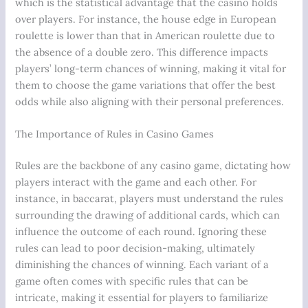
which is the statistical advantage that the casino holds
over players. For instance, the house edge in European
roulette is lower than that in American roulette due to
the absence of a double zero. This difference impacts
players’ long-term chances of winning, making it vital for
them to choose the game variations that offer the best
odds while also aligning with their personal preferences.
The Importance of Rules in Casino Games
Rules are the backbone of any casino game, dictating how
players interact with the game and each other. For
instance, in baccarat, players must understand the rules
surrounding the drawing of additional cards, which can
influence the outcome of each round. Ignoring these
rules can lead to poor decision-making, ultimately
diminishing the chances of winning. Each variant of a
game often comes with specific rules that can be
intricate, making it essential for players to familiarize