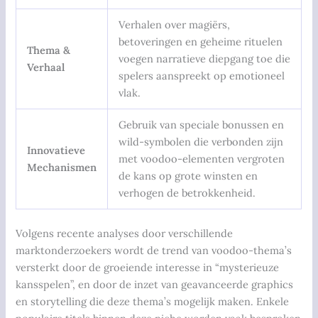
Verhalen over magiërs,
betoveringen en geheime rituelen
Thema &
voegen narratieve diepgang toe die
Verhaal
spelers aanspreekt op emotioneel
vlak.
Gebruik van speciale bonussen en
wild-symbolen die verbonden zijn
Innovatieve
met voodoo-elementen vergroten
Mechanismen
de kans op grote winsten en
verhogen de betrokkenheid.
Volgens recente analyses door verschillende
marktonderzoekers wordt de trend van voodoo-thema’s
versterkt door de groeiende interesse in “mysterieuze
kansspelen”, en door de inzet van geavanceerde graphics
en storytelling die deze thema’s mogelijk maken. Enkele