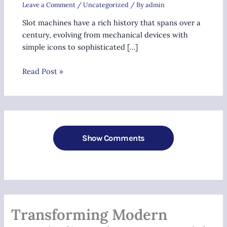
Leave a Comment
/
Uncategorized
/ By
admin
Slot machines have a rich history that spans over a
century, evolving from mechanical devices with
simple icons to sophisticated […]
Read Post »
Show Comments
Transforming Modern