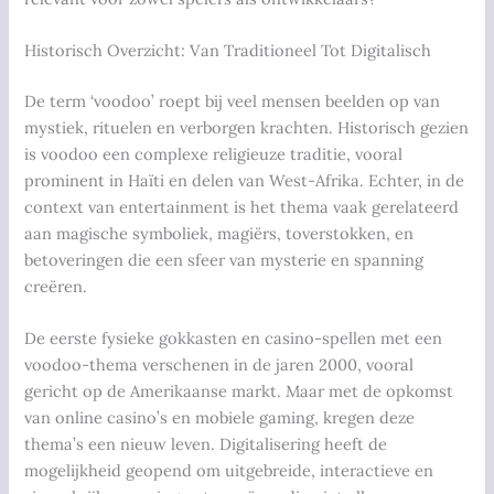
Historisch Overzicht: Van Traditioneel Tot Digitalisch
De term ‘voodoo’ roept bij veel mensen beelden op van
mystiek, rituelen en verborgen krachten. Historisch gezien
is voodoo een complexe religieuze traditie, vooral
prominent in Haïti en delen van West-Afrika. Echter, in de
context van entertainment is het thema vaak gerelateerd
aan magische symboliek, magiërs, toverstokken, en
betoveringen die een sfeer van mysterie en spanning
creëren.
De eerste fysieke gokkasten en casino-spellen met een
voodoo-thema verschenen in de jaren 2000, vooral
gericht op de Amerikaanse markt. Maar met de opkomst
van online casino’s en mobiele gaming, kregen deze
thema’s een nieuw leven. Digitalisering heeft de
mogelijkheid geopend om uitgebreide, interactieve en