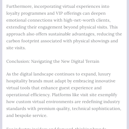
Furthermore, incorporating virtual experiences into
loyalty programmes and VIP offerings can deepen
emotional connections with high-net-worth clients,
extending their engagement beyond physical visits. This
approach also offers sustainable advantages, reducing the
carbon footprint associated with physical showings and
site visits.
Conclusion: Navigating the New Digital Terrain
As the digital landscape continues to expand, luxury
hospitality brands must adapt by embracing innovative
virtual tools that enhance guest experience and
operational efficiency. Platforms like visit site exemplify
how custom virtual environments are redefining industry
standards with premium quality, technical sophistication,
and bespoke service.