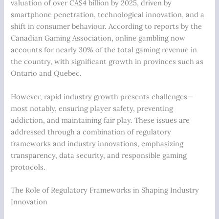
valuation of over
CA$4 billion
by 2025, driven by
smartphone penetration, technological innovation, and a
shift in consumer behaviour. According to reports by the
Canadian Gaming Association, online gambling now
accounts for nearly
30%
of the total gaming revenue in
the country, with significant growth in provinces such as
Ontario and Quebec.
However, rapid industry growth presents challenges—
most notably, ensuring player safety, preventing
addiction, and maintaining fair play. These issues are
addressed through a combination of regulatory
frameworks and industry innovations, emphasizing
transparency, data security, and responsible gaming
protocols.
The Role of Regulatory Frameworks in Shaping Industry
Innovation