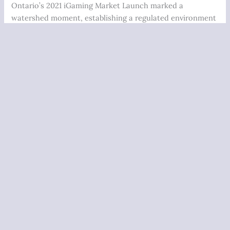
Ontario’s 2021 iGaming Market Launch marked a
watershed moment, establishing a regulated environment
that has encouraged operational transparency and
technological development. The regulatory body, the
Alcohol and Gaming Commission of Ontario (AGCO),
enforces strict standards around licensing, advertising,
and consumer protection.
Beyond regulation, industry stakeholders are investing
heavily in responsible gaming systems. These include AI-
driven player behavior analysis, real-time risk
assessments, and personalized interventions. Such
technologies not only reduce harm but also foster trust
and engagement among players.
Technological Innovations and Player Engagement
The industry is increasingly leveraging cutting-edge
technology to enhance user experience and safety: