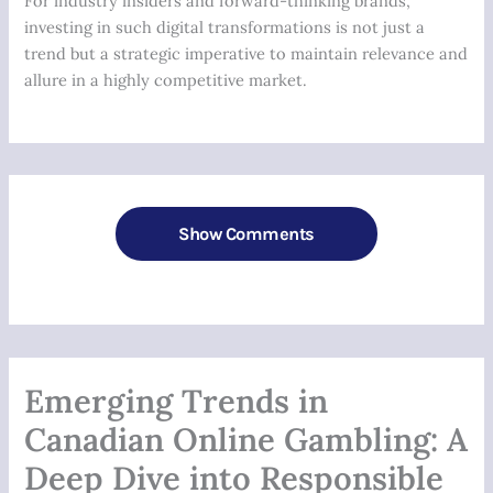
For industry insiders and forward-thinking brands,
investing in such digital transformations is not just a
trend but a strategic imperative to maintain relevance and
allure in a highly competitive market.
Show Comments
Emerging Trends in
Canadian Online Gambling: A
Deep Dive into Responsible