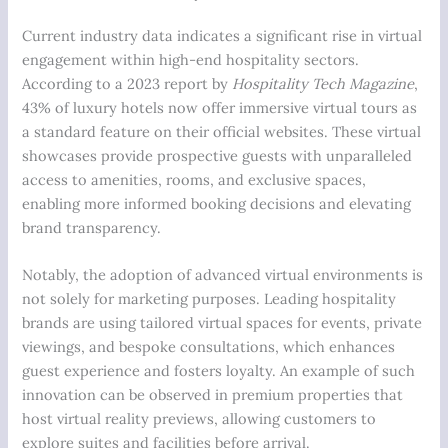
Current industry data indicates a significant rise in virtual
engagement within high-end hospitality sectors.
According to a 2023 report by
Hospitality Tech Magazine
,
43% of luxury hotels now offer immersive virtual tours as
a standard feature on their official websites. These virtual
showcases provide prospective guests with unparalleled
access to amenities, rooms, and exclusive spaces,
enabling more informed booking decisions and elevating
brand transparency.
Notably, the adoption of advanced virtual environments is
not solely for marketing purposes. Leading hospitality
brands are using tailored virtual spaces for events, private
viewings, and bespoke consultations, which enhances
guest experience and fosters loyalty. An example of such
innovation can be observed in premium properties that
host virtual reality previews, allowing customers to
explore suites and facilities before arrival.