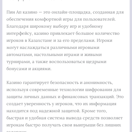
Пин Ап казино — это онлайн-площадка, созданная для
обеспечения комфортной игры для пользователей.
Благодаря широкому выбору игр и удобному
интерфейсу, казино привлекает большое количество
игроков в Казахстане и за его пределами. Игроки
могут наслаждаться различными игровыми
автоматами, настольными играми и живыми
турнирами, а также воспользоваться щедрыми
бонусами и акциями.
Казино гарантирует безопасность и анонимность,
используя современные технологии шифрования для
защиты личных данных и финансовых транзакций. Это
создает уверенность у игроков, что их информация
находится под надежной защитой. Кроме того,
быстрая и удобная система вывода средств позволяет
игрокам быстро получать свои выигрыши без лишних
задержек.