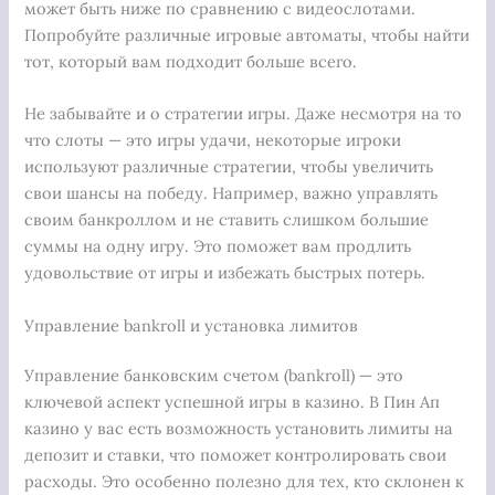
может быть ниже по сравнению с видеослотами.
Попробуйте различные игровые автоматы, чтобы найти
тот, который вам подходит больше всего.
Не забывайте и о стратегии игры. Даже несмотря на то
что слоты — это игры удачи, некоторые игроки
используют различные стратегии, чтобы увеличить
свои шансы на победу. Например, важно управлять
своим банкроллом и не ставить слишком большие
суммы на одну игру. Это поможет вам продлить
удовольствие от игры и избежать быстрых потерь.
Управление bankroll и установка лимитов
Управление банковским счетом (bankroll) — это
ключевой аспект успешной игры в казино. В Пин Ап
казино у вас есть возможность установить лимиты на
депозит и ставки, что поможет контролировать свои
расходы. Это особенно полезно для тех, кто склонен к