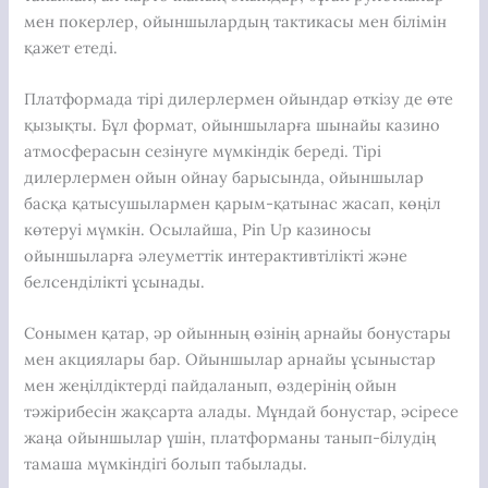
мен покерлер, ойыншылардың тактикасы мен білімін
қажет етеді.
Платформада тірі дилерлермен ойындар өткізу де өте
қызықты. Бұл формат, ойыншыларға шынайы казино
атмосферасын сезінуге мүмкіндік береді. Тірі
дилерлермен ойын ойнау барысында, ойыншылар
басқа қатысушылармен қарым-қатынас жасап, көңіл
көтеруі мүмкін. Осылайша, Pin Up казиносы
ойыншыларға әлеуметтік интерактивтілікті және
белсенділікті ұсынады.
Сонымен қатар, әр ойынның өзінің арнайы бонустары
мен акциялары бар. Ойыншылар арнайы ұсыныстар
мен жеңілдіктерді пайдаланып, өздерінің ойын
тәжірибесін жақсарта алады. Мұндай бонустар, әсіресе
жаңа ойыншылар үшін, платформаны танып-білудің
тамаша мүмкіндігі болып табылады.