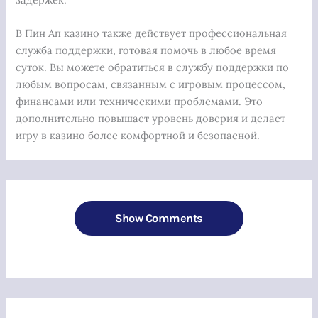
В Пин Ап казино также действует профессиональная
служба поддержки, готовая помочь в любое время
суток. Вы можете обратиться в службу поддержки по
любым вопросам, связанным с игровым процессом,
финансами или техническими проблемами. Это
дополнительно повышает уровень доверия и делает
игру в казино более комфортной и безопасной.
Show Comments