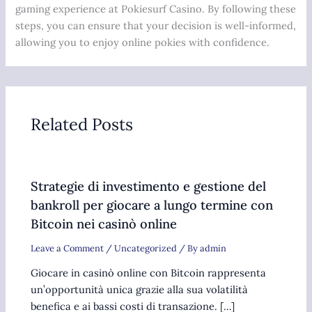
gaming experience at Pokiesurf Casino. By following these
steps, you can ensure that your decision is well-informed,
allowing you to enjoy online pokies with confidence.
Related Posts
Strategie di investimento e gestione del
bankroll per giocare a lungo termine con
Bitcoin nei casinò online
Leave a Comment
/
Uncategorized
/ By
admin
Giocare in casinò online con Bitcoin rappresenta
un’opportunità unica grazie alla sua volatilità
benefica e ai bassi costi di transazione. […]