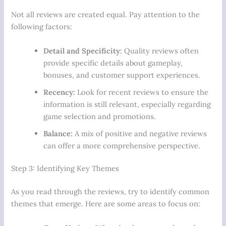
Not all reviews are created equal. Pay attention to the
following factors:
Detail and Specificity:
Quality reviews often
provide specific details about gameplay,
bonuses, and customer support experiences.
Recency:
Look for recent reviews to ensure the
information is still relevant, especially regarding
game selection and promotions.
Balance:
A mix of positive and negative reviews
can offer a more comprehensive perspective.
Step 3: Identifying Key Themes
As you read through the reviews, try to identify common
themes that emerge. Here are some areas to focus on: