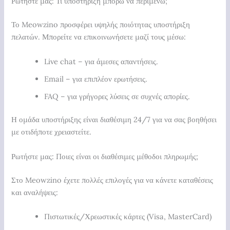
Ρωτήστε μας: Τι υποστήριξη μπορώ να περιμένω;
Το Meowzino προσφέρει υψηλής ποιότητας υποστήριξη
πελατών. Μπορείτε να επικοινωνήσετε μαζί τους μέσω:
Live chat – για άμεσες απαντήσεις.
Email – για επιπλέον ερωτήσεις.
FAQ – για γρήγορες λύσεις σε συχνές απορίες.
Η ομάδα υποστήριξης είναι διαθέσιμη 24/7 για να σας βοηθήσει
με οτιδήποτε χρειαστείτε.
Ρωτήστε μας: Ποιες είναι οι διαθέσιμες μέθοδοι πληρωμής;
Στο Meowzino έχετε πολλές επιλογές για να κάνετε καταθέσεις
και αναλήψεις:
Πιστωτικές/Χρεωστικές κάρτες (Visa, MasterCard)