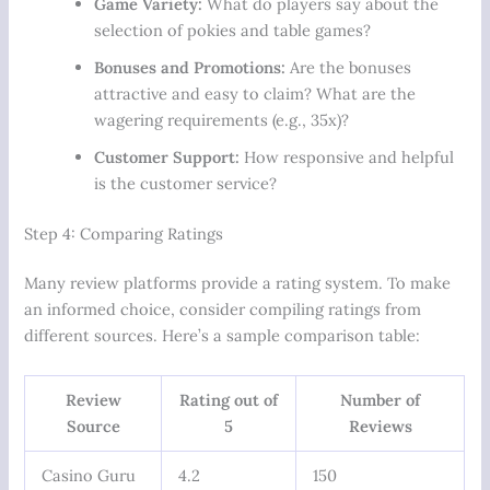
Game Variety:
What do players say about the
selection of pokies and table games?
Bonuses and Promotions:
Are the bonuses
attractive and easy to claim? What are the
wagering requirements (e.g., 35x)?
Customer Support:
How responsive and helpful
is the customer service?
Step 4: Comparing Ratings
Many review platforms provide a rating system. To make
an informed choice, consider compiling ratings from
different sources. Here’s a sample comparison table:
Review
Rating out of
Number of
Source
5
Reviews
Casino Guru
4.2
150