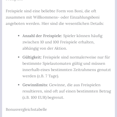
Freispiele sind eine beliebte Form von Boni, die oft
zusammen mit Willkommens- oder Einzahlungsboni
angeboten werden. Hier sind die wesentlichen Details:
Anzahl der Freispiele:
Spieler können häufig
zwischen 10 und 100 Freispiele erhalten,
abhängig von der Aktion.
Gültigkeit:
Freispiele sind normalerweise nur für
bestimmte Spielautomaten gültig und müssen
innerhalb eines bestimmten Zeitrahmens genutzt
werden (z.B. 7 Tage).
Gewinnlimits:
Gewinne, die aus Freispielen
resultieren, sind oft auf einen bestimmten Betrag
(z.B. 100 EUR) begrenzt.
Bonusvergleichstabelle