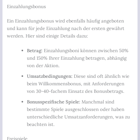
Einzahlungsbonus
Ein Einzahlungsbonus wird ebenfalls häufig angeboten
und kann für jede Einzahlung nach der ersten gewährt
werden. Hier sind einige Details dazu:
Betrag:
Einzahlungsboni können zwischen 50%
und 150% Ihrer Einzahlung betragen, abhängig
von der Aktion.
Umsatzbedingungen:
Diese sind oft ähnlich wie
beim Willkommensbonus, mit Anforderungen
von 30-40-fachem Einsatz des Bonusbetrags.
Bonusspezifische Spiele:
Manchmal sind
bestimmte Spiele ausgeschlossen oder haben
unterschiedliche Umsatzanforderungen, was zu
beachten ist.
Freispiele