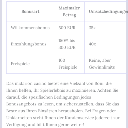
Maximaler
Bonusart
Umsatzbedingunge
Betrag
Willkommensbonus
500 EUR
35x
150% bis
Einzahlungsbonus
40x
300 EUR
100
Keine, aber
Freispiele
Freispiele
Gewinnlimits
Das midarion casino bietet eine Vielzahl von Boni, die
Ihnen helfen, Ihr Spielerlebnis zu maximieren. Achten Sie
darauf, die spezifischen Bedingungen jedes
Bonusangebots zu lesen, um sicherzustellen, dass Sie das
Beste aus Ihren Einsätzen herausholen. Bei Fragen oder
Unklarheiten steht Ihnen der Kundenservice jederzeit zur
Verfügung und hilft Ihnen gerne weiter!