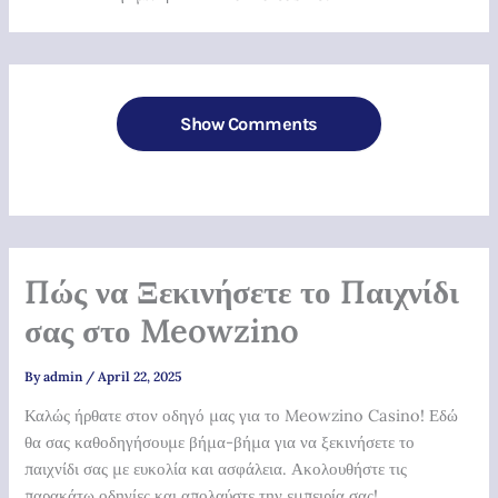
Show Comments
Πώς να Ξεκινήσετε το Παιχνίδι
σας στο Meowzino
By
admin
/
April 22, 2025
Καλώς ήρθατε στον οδηγό μας για το Meowzino Casino! Εδώ
θα σας καθοδηγήσουμε βήμα-βήμα για να ξεκινήσετε το
παιχνίδι σας με ευκολία και ασφάλεια. Ακολουθήστε τις
παρακάτω οδηγίες και απολαύστε την εμπειρία σας!