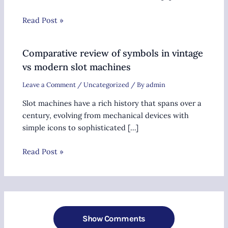
Read Post »
Comparative review of symbols in vintage
vs modern slot machines
Leave a Comment
/
Uncategorized
/ By
admin
Slot machines have a rich history that spans over a
century, evolving from mechanical devices with
simple icons to sophisticated […]
Read Post »
Show Comments