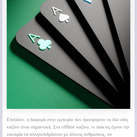
Επιπλέον, η διαφορά στην εμπειρία που προσφέρουν τα δύο είδη
καζίνο είναι σημαντική. Στα offline καζίνο, οι παίκτες έχουν την
ευκαιρία να αλληλεπιδράσουν με άλλους ανθρώπους, να