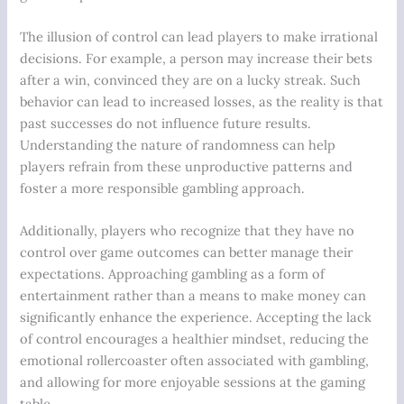
The illusion of control can lead players to make irrational
decisions. For example, a person may increase their bets
after a win, convinced they are on a lucky streak. Such
behavior can lead to increased losses, as the reality is that
past successes do not influence future results.
Understanding the nature of randomness can help
players refrain from these unproductive patterns and
foster a more responsible gambling approach.
Additionally, players who recognize that they have no
control over game outcomes can better manage their
expectations. Approaching gambling as a form of
entertainment rather than a means to make money can
significantly enhance the experience. Accepting the lack
of control encourages a healthier mindset, reducing the
emotional rollercoaster often associated with gambling,
and allowing for more enjoyable sessions at the gaming
table.