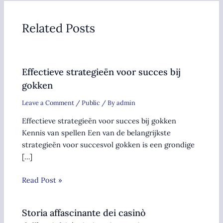
Related Posts
Effectieve strategieën voor succes bij
gokken
Leave a Comment
/
Public
/ By
admin
Effectieve strategieën voor succes bij gokken
Kennis van spellen Een van de belangrijkste
strategieën voor succesvol gokken is een grondige
[…]
Read Post »
Storia affascinante dei casinò