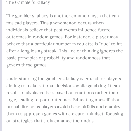
The Gambler’s Fallacy
The gambler’s fallacy is another common myth that can
mislead players. This phenomenon occurs when
individuals believe that past events influence future
outcomes in random games. For instance, a player may
believe that a particular number in roulette is “due” to hit
after a long losing streak. This line of thinking ignores the
basic principles of probability and randomness that
govern these games.
Understanding the gambler’s fallacy is crucial for players
aiming to make rational decisions while gambling. It can
result in misplaced bets based on emotions rather than
logic, leading to poor outcomes. Educating oneself about
probability helps players avoid these pitfalls and enables
them to approach games with a clearer mindset, focusing
on strategies that truly enhance their odds.