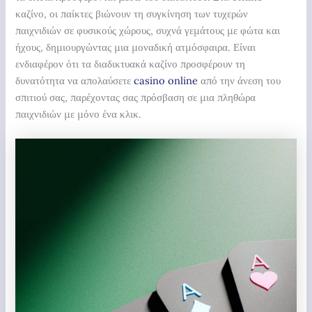
καζίνο, οι παίκτες βιώνουν τη συγκίνηση των τυχερών
παιχνιδιών σε φυσικούς χώρους, συχνά γεμάτους με φώτα και
ήχους, δημιουργώντας μια μοναδική ατμόσφαιρα. Είναι
ενδιαφέρον ότι τα διαδικτυακά καζίνο προσφέρουν τη
δυνατότητα να απολαύσετε
casino online
από την άνεση του
σπιτιού σας, παρέχοντας σας πρόσβαση σε μια πληθώρα
παιχνιδιών με μόνο ένα κλικ.