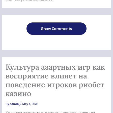
Show Comments
Культура азартных игр как
восприятие влияет на
поведение игроков риобет
казино
By
admin
/
May 4, 2026
Культура азартных игр как восприятие влияет на