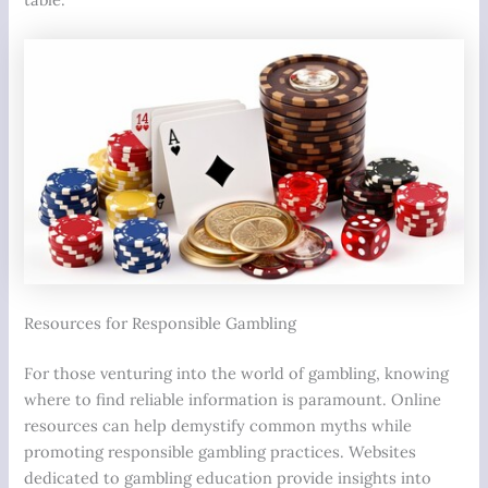
Resources for Responsible Gambling
For those venturing into the world of gambling, knowing
where to find reliable information is paramount. Online
resources can help demystify common myths while
promoting responsible gambling practices. Websites
dedicated to gambling education provide insights into