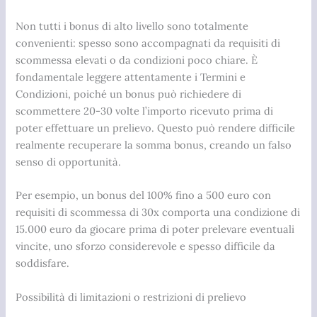
Non tutti i bonus di alto livello sono totalmente
convenienti: spesso sono accompagnati da requisiti di
scommessa elevati o da condizioni poco chiare. È
fondamentale leggere attentamente i Termini e
Condizioni, poiché un bonus può richiedere di
scommettere 20-30 volte l’importo ricevuto prima di
poter effettuare un prelievo. Questo può rendere difficile
realmente recuperare la somma bonus, creando un falso
senso di opportunità.
Per esempio, un bonus del 100% fino a 500 euro con
requisiti di scommessa di 30x comporta una condizione di
15.000 euro da giocare prima di poter prelevare eventuali
vincite, uno sforzo considerevole e spesso difficile da
soddisfare.
Possibilità di limitazioni o restrizioni di prelievo