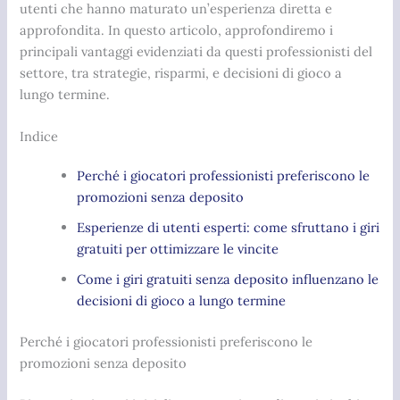
utenti che hanno maturato un’esperienza diretta e
approfondita. In questo articolo, approfondiremo i
principali vantaggi evidenziati da questi professionisti del
settore, tra strategie, risparmi, e decisioni di gioco a
lungo termine.
Indice
Perché i giocatori professionisti preferiscono le
promozioni senza deposito
Esperienze di utenti esperti: come sfruttano i giri
gratuiti per ottimizzare le vincite
Come i giri gratuiti senza deposito influenzano le
decisioni di gioco a lungo termine
Perché i giocatori professionisti preferiscono le
promozioni senza deposito