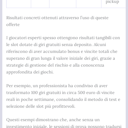
pickup
Risultati concreti ottenuti attraverso l’uso di queste
offerte
I giocatori esperti spesso ottengono risultati tangibili con
le slot dotate di giri gratuiti senza deposito. Alcuni
riferiscono di aver accumulato bonus e vincite totali che
superano di gran lunga il valore iniziale dei giri, grazie a
strategie di gestione del rischio e alla conoscenza
approfondita dei giochi.
Per esempio, un professionista ha condiviso di aver
trasformato 100 giri gratuiti in circa 500 euro di vincite
reali in poche settimane, consolidando il metodo di test e
selezione delle slot più profittevoli.
Questi esempi dimostrano che, anche senza un
investimento iniziale, le sessioni di prova possono tradursi