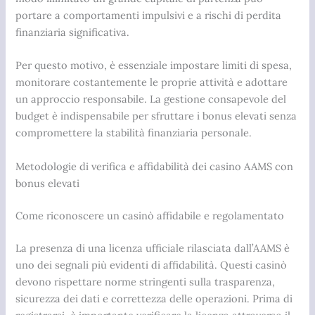
portare a comportamenti impulsivi e a rischi di perdita
finanziaria significativa.
Per questo motivo, è essenziale impostare limiti di spesa,
monitorare costantemente le proprie attività e adottare
un approccio responsabile. La gestione consapevole del
budget è indispensabile per sfruttare i bonus elevati senza
compromettere la stabilità finanziaria personale.
Metodologie di verifica e affidabilità dei casino AAMS con
bonus elevati
Come riconoscere un casinò affidabile e regolamentato
La presenza di una licenza ufficiale rilasciata dall’AAMS è
uno dei segnali più evidenti di affidabilità. Questi casinò
devono rispettare norme stringenti sulla trasparenza,
sicurezza dei dati e correttezza delle operazioni. Prima di