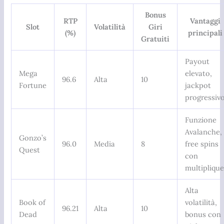
Bonus
RTP
Vantaggi
Slot
Volatilità
Giri
(%)
principali
Gratuiti
Payout
Mega
elevato,
96.6
Alta
10
Fortune
jackpot
progressiv
Funzione
Avalanche,
Gonzo’s
96.0
Media
8
free spins
Quest
con
multipliqu
Alta
Book of
volatilità,
96.21
Alta
10
Dead
bonus con