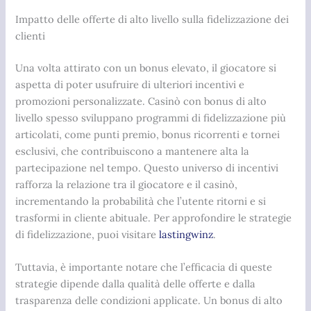
Impatto delle offerte di alto livello sulla fidelizzazione dei
clienti
Una volta attirato con un bonus elevato, il giocatore si
aspetta di poter usufruire di ulteriori incentivi e
promozioni personalizzate. Casinò con bonus di alto
livello spesso sviluppano programmi di fidelizzazione più
articolati, come punti premio, bonus ricorrenti e tornei
esclusivi, che contribuiscono a mantenere alta la
partecipazione nel tempo. Questo universo di incentivi
rafforza la relazione tra il giocatore e il casinò,
incrementando la probabilità che l’utente ritorni e si
trasformi in cliente abituale. Per approfondire le strategie
di fidelizzazione, puoi visitare
lastingwinz
.
Tuttavia, è importante notare che l’efficacia di queste
strategie dipende dalla qualità delle offerte e dalla
trasparenza delle condizioni applicate. Un bonus di alto