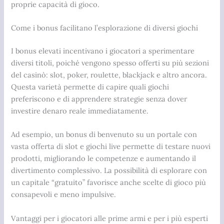
proprie capacità di gioco.
Come i bonus facilitano l’esplorazione di diversi giochi
I bonus elevati incentivano i giocatori a sperimentare
diversi titoli, poiché vengono spesso offerti su più sezioni
del casinò: slot, poker, roulette, blackjack e altro ancora.
Questa varietà permette di capire quali giochi
preferiscono e di apprendere strategie senza dover
investire denaro reale immediatamente.
Ad esempio, un bonus di benvenuto su un portale con
vasta offerta di slot e giochi live permette di testare nuovi
prodotti, migliorando le competenze e aumentando il
divertimento complessivo. La possibilità di esplorare con
un capitale “gratuito” favorisce anche scelte di gioco più
consapevoli e meno impulsive.
Vantaggi per i giocatori alle prime armi e per i più esperti