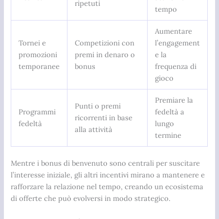
ripetuti
tempo
Aumentare
Tornei e
Competizioni con
l’engagement
promozioni
premi in denaro o
e la
temporanee
bonus
frequenza di
gioco
Premiare la
Punti o premi
Programmi
fedeltà a
ricorrenti in base
fedeltà
lungo
alla attività
termine
Mentre i bonus di benvenuto sono centrali per suscitare
l’interesse iniziale, gli altri incentivi mirano a mantenere e
rafforzare la relazione nel tempo, creando un ecosistema
di offerte che può evolversi in modo strategico.