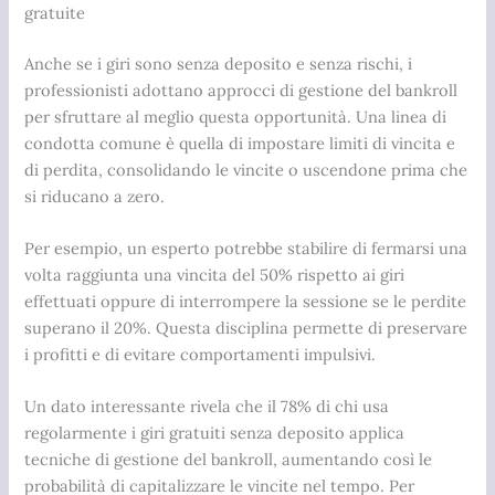
gratuite
Anche se i giri sono senza deposito e senza rischi, i
professionisti adottano approcci di gestione del bankroll
per sfruttare al meglio questa opportunità. Una linea di
condotta comune è quella di impostare limiti di vincita e
di perdita, consolidando le vincite o uscendone prima che
si riducano a zero.
Per esempio, un esperto potrebbe stabilire di fermarsi una
volta raggiunta una vincita del 50% rispetto ai giri
effettuati oppure di interrompere la sessione se le perdite
superano il 20%. Questa disciplina permette di preservare
i profitti e di evitare comportamenti impulsivi.
Un dato interessante rivela che il 78% di chi usa
regolarmente i giri gratuiti senza deposito applica
tecniche di gestione del bankroll, aumentando così le
probabilità di capitalizzare le vincite nel tempo. Per