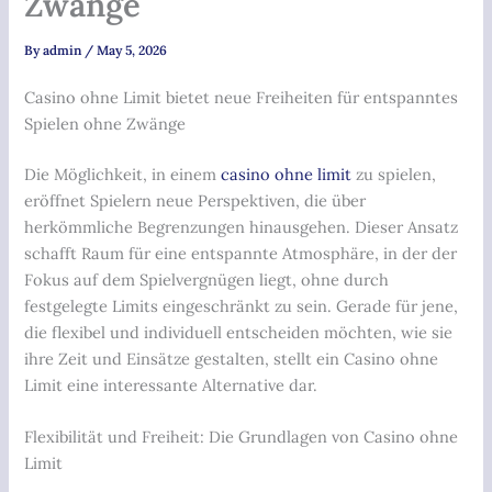
Zwänge
By
admin
/
May 5, 2026
Casino ohne Limit bietet neue Freiheiten für entspanntes
Spielen ohne Zwänge
Die Möglichkeit, in einem
casino ohne limit
zu spielen,
eröffnet Spielern neue Perspektiven, die über
herkömmliche Begrenzungen hinausgehen. Dieser Ansatz
schafft Raum für eine entspannte Atmosphäre, in der der
Fokus auf dem Spielvergnügen liegt, ohne durch
festgelegte Limits eingeschränkt zu sein. Gerade für jene,
die flexibel und individuell entscheiden möchten, wie sie
ihre Zeit und Einsätze gestalten, stellt ein Casino ohne
Limit eine interessante Alternative dar.
Flexibilität und Freiheit: Die Grundlagen von Casino ohne
Limit