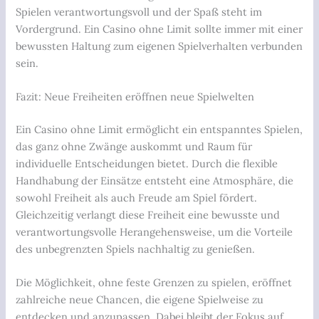
Spielen verantwortungsvoll und der Spaß steht im
Vordergrund. Ein Casino ohne Limit sollte immer mit einer
bewussten Haltung zum eigenen Spielverhalten verbunden
sein.
Fazit: Neue Freiheiten eröffnen neue Spielwelten
Ein Casino ohne Limit ermöglicht ein entspanntes Spielen,
das ganz ohne Zwänge auskommt und Raum für
individuelle Entscheidungen bietet. Durch die flexible
Handhabung der Einsätze entsteht eine Atmosphäre, die
sowohl Freiheit als auch Freude am Spiel fördert.
Gleichzeitig verlangt diese Freiheit eine bewusste und
verantwortungsvolle Herangehensweise, um die Vorteile
des unbegrenzten Spiels nachhaltig zu genießen.
Die Möglichkeit, ohne feste Grenzen zu spielen, eröffnet
zahlreiche neue Chancen, die eigene Spielweise zu
entdecken und anzupassen. Dabei bleibt der Fokus auf