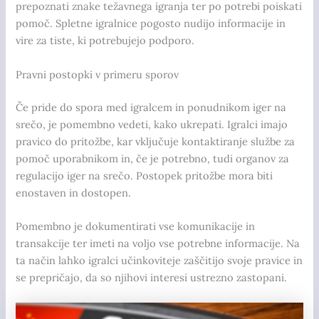
prepoznati znake težavnega igranja ter po potrebi poiskati
pomoč. Spletne igralnice pogosto nudijo informacije in
vire za tiste, ki potrebujejo podporo.
Pravni postopki v primeru sporov
Če pride do spora med igralcem in ponudnikom iger na
srečo, je pomembno vedeti, kako ukrepati. Igralci imajo
pravico do pritožbe, kar vključuje kontaktiranje službe za
pomoč uporabnikom in, če je potrebno, tudi organov za
regulacijo iger na srečo. Postopek pritožbe mora biti
enostaven in dostopen.
Pomembno je dokumentirati vse komunikacije in
transakcije ter imeti na voljo vse potrebne informacije. Na
ta način lahko igralci učinkoviteje zaščitijo svoje pravice in
se prepričajo, da so njihovi interesi ustrezno zastopani.