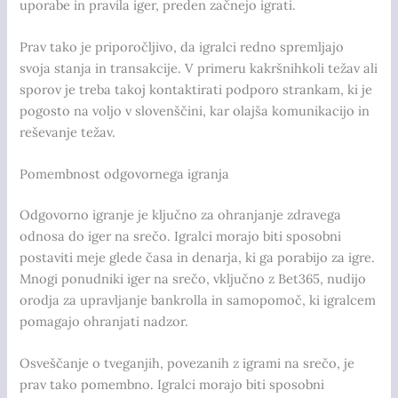
uporabe in pravila iger, preden začnejo igrati.
Prav tako je priporočljivo, da igralci redno spremljajo
svoja stanja in transakcije. V primeru kakršnihkoli težav ali
sporov je treba takoj kontaktirati podporo strankam, ki je
pogosto na voljo v slovenščini, kar olajša komunikacijo in
reševanje težav.
Pomembnost odgovornega igranja
Odgovorno igranje je ključno za ohranjanje zdravega
odnosa do iger na srečo. Igralci morajo biti sposobni
postaviti meje glede časa in denarja, ki ga porabijo za igre.
Mnogi ponudniki iger na srečo, vključno z Bet365, nudijo
orodja za upravljanje bankrolla in samopomoč, ki igralcem
pomagajo ohranjati nadzor.
Osveščanje o tveganjih, povezanih z igrami na srečo, je
prav tako pomembno. Igralci morajo biti sposobni