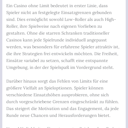
Ein Casino ohne Limit bedeutet in erster Linie, dass
Spieler nicht an festgelegte Einsatzgrenzen gebunden
sind. Dies ermöglicht sowohl Low-Roller als auch High-
Roller, ihre Spielweise nach eigenen Vorlieben zu
gestalten. Ohne die starren Schranken traditioneller
Casinos kann jede Spielrunde individuell angepasst
werden, was besonders für erfahrene Spieler attraktiv ist,
die ihre Strategien frei entwickeln möchten. Die Freiheit,
Einsätze variabel zu setzen, schafft eine entspannte
Umgebung, in der der Spielspaß im Vordergrund steht.
Darüber hinaus sorgt das Fehlen von Limits für eine
größere Vielfalt an Spieloptionen. Spieler können
verschiedene Einsatzhöhen ausprobieren, ohne sich
durch vorgeschriebene Grenzen eingeschränkt zu fühlen.
Das steigert die Motivation und das Engagement, da jede
Runde neue Chancen und Herausforderungen bietet.