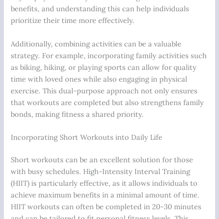
benefits, and understanding this can help individuals
prioritize their time more effectively.
Additionally, combining activities can be a valuable
strategy. For example, incorporating family activities such
as biking, hiking, or playing sports can allow for quality
time with loved ones while also engaging in physical
exercise. This dual-purpose approach not only ensures
that workouts are completed but also strengthens family
bonds, making fitness a shared priority.
Incorporating Short Workouts into Daily Life
Short workouts can be an excellent solution for those
with busy schedules. High-Intensity Interval Training
(HIIT) is particularly effective, as it allows individuals to
achieve maximum benefits in a minimal amount of time.
HIIT workouts can often be completed in 20-30 minutes
and can be tailored to fit personal fitness levels. This