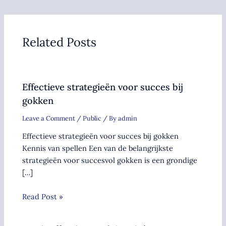
Related Posts
Effectieve strategieën voor succes bij
gokken
Leave a Comment
/
Public
/ By
admin
Effectieve strategieën voor succes bij gokken
Kennis van spellen Een van de belangrijkste
strategieën voor succesvol gokken is een grondige
[…]
Read Post »