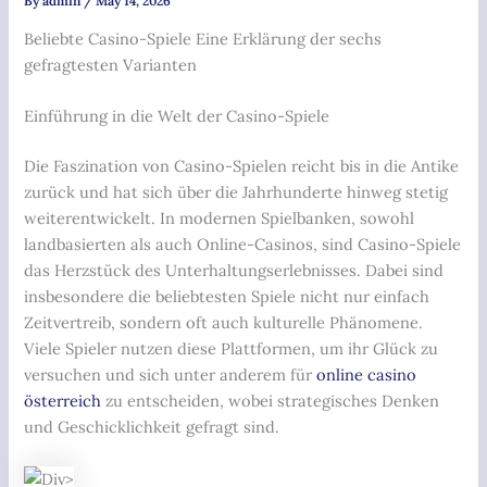
By
admin
/
May 14, 2026
Beliebte Casino-Spiele Eine Erklärung der sechs
gefragtesten Varianten
Einführung in die Welt der Casino-Spiele
Die Faszination von Casino-Spielen reicht bis in die Antike
zurück und hat sich über die Jahrhunderte hinweg stetig
weiterentwickelt. In modernen Spielbanken, sowohl
landbasierten als auch Online-Casinos, sind Casino-Spiele
das Herzstück des Unterhaltungserlebnisses. Dabei sind
insbesondere die beliebtesten Spiele nicht nur einfach
Zeitvertreib, sondern oft auch kulturelle Phänomene.
Viele Spieler nutzen diese Plattformen, um ihr Glück zu
versuchen und sich unter anderem für
online casino
österreich
zu entscheiden, wobei strategisches Denken
und Geschicklichkeit gefragt sind.