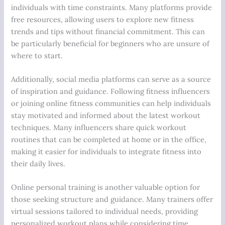
individuals with time constraints. Many platforms provide
free resources, allowing users to explore new fitness
trends and tips without financial commitment. This can
be particularly beneficial for beginners who are unsure of
where to start.
Additionally, social media platforms can serve as a source
of inspiration and guidance. Following fitness influencers
or joining online fitness communities can help individuals
stay motivated and informed about the latest workout
techniques. Many influencers share quick workout
routines that can be completed at home or in the office,
making it easier for individuals to integrate fitness into
their daily lives.
Online personal training is another valuable option for
those seeking structure and guidance. Many trainers offer
virtual sessions tailored to individual needs, providing
personalized workout plans while considering time