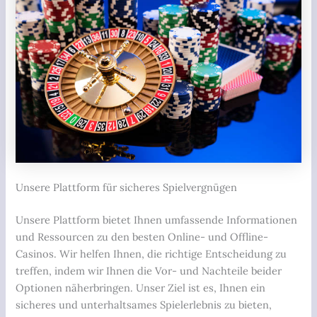
Unsere Plattform für sicheres Spielvergnügen
Unsere Plattform bietet Ihnen umfassende Informationen
und Ressourcen zu den besten Online- und Offline-
Casinos. Wir helfen Ihnen, die richtige Entscheidung zu
treffen, indem wir Ihnen die Vor- und Nachteile beider
Optionen näherbringen. Unser Ziel ist es, Ihnen ein
sicheres und unterhaltsames Spielerlebnis zu bieten,