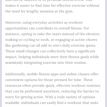
makes it easier to find time for effective exercise without
the need for lengthy sessions at the gym.
Moreover, using everyday activities as workout
opportunities can contribute to overall fitness. For
instance, opting to take the stairs instead of the elevator,
walking or cycling to work, or engaging in active chores
like gardening can all add to one’s daily exercise quota.
These small changes can collectively have a significant
impact, helping individuals meet their fitness goals while
seamlessly integrating exercise into their routine.
Additionally, mobile fitness apps and online classes offer
convenient options for those pressed for time. These
resources often provide quick, effective workout routines
that can be performed anywhere, reducing the barrier to
entry for getting active. With a wide variety of options
available, individuals can easily find a workout that suits