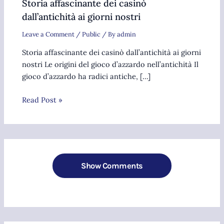
Storia affascinante dei casinò
dall’antichità ai giorni nostri
Leave a Comment
/
Public
/ By
admin
Storia affascinante dei casinò dall’antichità ai giorni
nostri Le origini del gioco d’azzardo nell’antichità Il
gioco d’azzardo ha radici antiche, […]
Read Post »
Show Comments