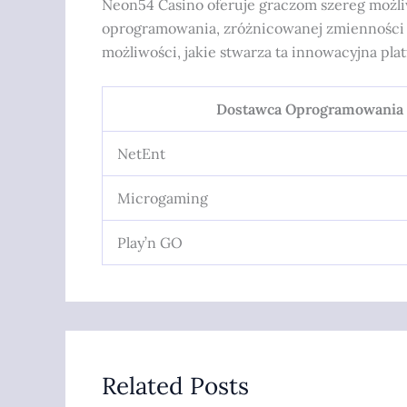
Neon54 Casino oferuje graczom szereg możl
oprogramowania, zróżnicowanej zmienności g
możliwości, jakie stwarza ta innowacyjna pla
Dostawca Oprogramowania
NetEnt
Microgaming
Play’n GO
Related Posts