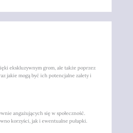
dzięki ekskluzywnym grom, ale także poprzez
az jakie mogą być ich potencjalne zalety i
tywnie angażujących się w społeczność.
wno korzyści, jak i ewentualne pułapki.