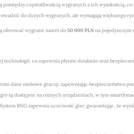
ją pomiędzy częstotliwością wygranych a ich wysokością, co c
rowadzić do dużych wygranych, ale wymagają większego ryzy
gą oferować wygrane nawet do
50 000 PLN
na pojedynczym sp
j technologii, co zapewnia płynne działanie oraz bezpiecze
hroni dane osobowe graczy, zapewniając bezpieczeństwo pod
 gry są dostępne na różnych urządzeniach, w tym smartfonac
 System RNG zapewnia uczciwość gier, gwarantując, że wyni