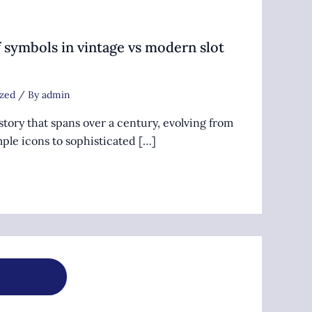
 symbols in vintage vs modern slot
zed
/ By
admin
story that spans over a century, evolving from
ple icons to sophisticated […]