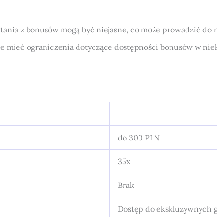
tania z bonusów mogą być niejasne, co może prowadzić do 
e mieć ograniczenia dotyczące dostępności bonusów w niek
do 300 PLN
35x
Brak
Dostęp do ekskluzywnych g