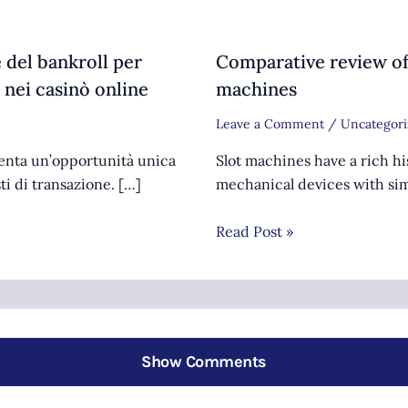
 del bankroll per
Comparative review of
 nei casinò online
machines
Leave a Comment
/
Uncategori
senta un’opportunità unica
Slot machines have a rich hi
sti di transazione. […]
mechanical devices with sim
Read Post »
Show Comments