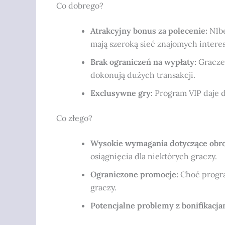
Co dobrego?
Atrakcyjny bonus za polecenie:
N1be
mają szeroką sieć znajomych intere
Brak ograniczeń na wypłaty:
Gracze 
dokonują dużych transakcji.
Exclusywne gry:
Program VIP daje do
Co złego?
Wysokie wymagania dotyczące obro
osiągnięcia dla niektórych graczy.
Ograniczone promocje:
Choć progra
graczy.
Potencjalne problemy z bonifikacja