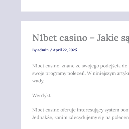
N1bet casino – Jakie s
By
admin
/
April 22, 2025
N1bet casino, znane ze swojego podejścia do 
swoje programy poleceń. W niniejszym artykul
wady.
Werdykt
N1bet casino oferuje interesujący system bo
Jednakże, zanim zdecydujemy się na poleceni