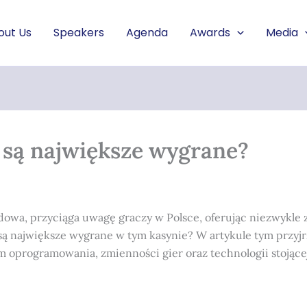
out Us
Speakers
Agenda
Awards
Media
 są największe wygrane?
owa, przyciąga uwagę graczy w Polsce, oferując niezwykle 
e są największe wygrane w tym kasynie? W artykule tym przyj
oprogramowania, zmienności gier oraz technologii stojącej