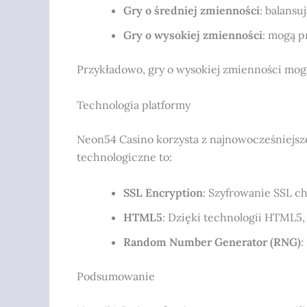
Gry o średniej zmienności
: balansu
Gry o wysokiej zmienności
: mogą p
Przykładowo, gry o wysokiej zmienności mo
Technologia platformy
Neon54 Casino korzysta z najnowocześniejsze
technologiczne to:
SSL Encryption
: Szyfrowanie SSL c
HTML5
: Dzięki technologii HTML5,
Random Number Generator (RNG)
:
Podsumowanie