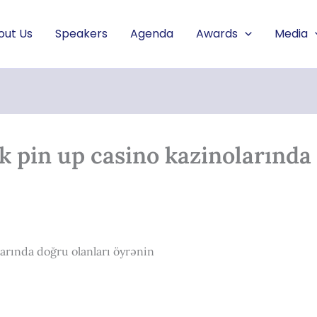
out Us
Speakers
Agenda
Awards
Media
k pin up casino kazinolarında
larında doğru olanları öyrənin