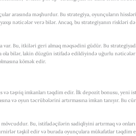
çular arasında məşhurdur. Bu strategiya, oyunçuların hisslə
axşı nəticələr verə bilər. Ancaq, bu strategiyanın riskləri də
a var. Bu, itkiləri geri almaq məqsədini güdür. Bu strategiyad
a ola bilər, lakin düzgün istifadə edildiyində uğurlu nəticələr
 olmasına kömək edir.
s və təşviq imkanları təqdim edir. İlk depozit bonusu, yeni i
ına və oyun təcrübələrini artırmasına imkan tanıyır. Bu cür 
r mövcuddur. Bu, istifadəçilərin sadiqliyini artırmaq və onl
irlər təşkil edir və burada oyunçulara mükafatlar təqdim ed