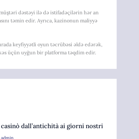
təri dəstəyi ilə də istifadəçilərin hər an
asını təmin edir. Ayrıca, kazinonun maliyyə
urada keyfiyyətli oyun təcrübəsi əldə edərək,
 kəs üçün uyğun bir platforma təqdim edir.
casinò dall’antichità ai giorni nostri
y
admin