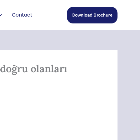
Contact
Download Brochure
 doğru olanları