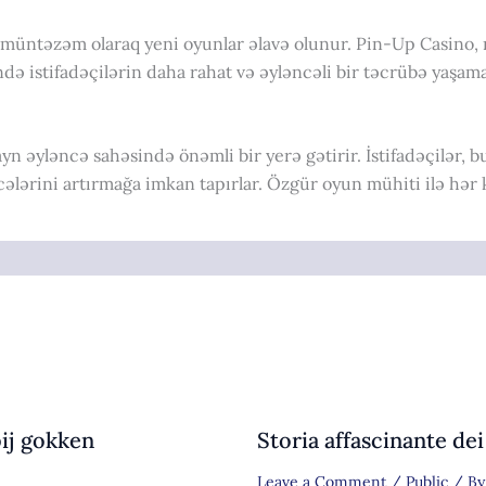
ntəzəm olaraq yeni oyunlar əlavə olunur. Pin-Up Casino, müş
də istifadəçilərin daha rahat və əyləncəli bir təcrübə yaşam
 əyləncə sahəsində önəmli bir yerə gətirir. İstifadəçilər, b
cələrini artırmağa imkan tapırlar. Özgür oyun mühiti ilə hər
bij gokken
Storia affascinante dei 
Leave a Comment
/
Public
/ B