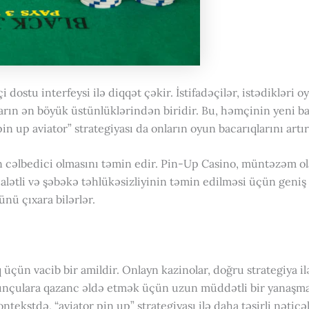
 dostu interfeysi ilə diqqət çəkir. İstifadəçilər, istədikləri oyu
arın ən böyük üstünlüklərindən biridir. Bu, həmçinin yeni ba
“pin up aviator” strategiyası da onların oyun bacarıqlarını ar
n cəlbedici olmasını təmin edir. Pin-Up Casino, müntəzəm ola
dalətli və şəbəkə təhlükəsizliyinin təmin edilməsi üçün geniş 
nü çıxara bilərlər.
 üçün vacib bir amildir. Onlayn kazinolar, doğru strategiya i
unçulara qazanc əldə etmək üçün uzun müddətli bir yanaşma tə
ntekstdə, “aviator pin up” strategiyası ilə daha təsirli nət