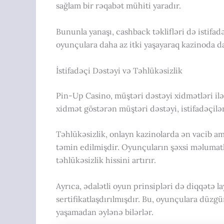
sağlam bir rəqabət mühiti yaradır.
Bununla yanaşı, cashback təklifləri də istifadə
oyunçulara daha az itki yaşayaraq kazinoda 
İstifadəçi Dəstəyi və Təhlükəsizlik
Pin-Up Casino, müştəri dəstəyi xidmətləri ilə d
xidmət göstərən müştəri dəstəyi, istifadəçilə
Təhlükəsizlik, onlayn kazinolarda ən vacib am
təmin edilmişdir. Oyunçuların şəxsi məlumatl
təhlükəsizlik hissini artırır.
Ayrıca, ədalətli oyun prinsipləri də diqqətə 
sertifikatlaşdırılmışdır. Bu, oyunçulara düzgü
yaşamadan əylənə bilərlər.