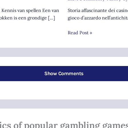
n Kennis van spellen Een van
Storia affascinante dei casinò
gokken is een grondige […]
gioco d’azzardo nell’antichit
Read Post »
Show Comments
ics of popular gambling game