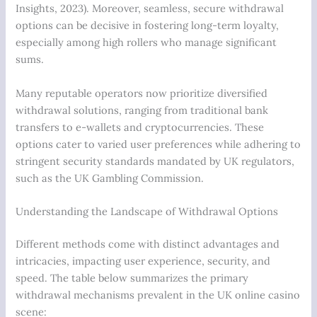
Insights, 2023). Moreover, seamless, secure withdrawal
options can be decisive in fostering long-term loyalty,
especially among high rollers who manage significant
sums.
Many reputable operators now prioritize diversified
withdrawal solutions, ranging from traditional bank
transfers to e-wallets and cryptocurrencies. These
options cater to varied user preferences while adhering to
stringent security standards mandated by UK regulators,
such as the UK Gambling Commission.
Understanding the Landscape of Withdrawal Options
Different methods come with distinct advantages and
intricacies, impacting user experience, security, and
speed. The table below summarizes the primary
withdrawal mechanisms prevalent in the UK online casino
scene: