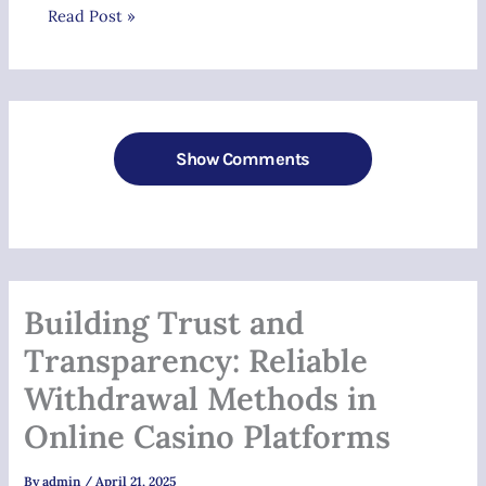
Read Post »
Show Comments
Building Trust and
Transparency: Reliable
Withdrawal Methods in
Online Casino Platforms
By
admin
/
April 21, 2025