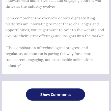
innovate with immersive, fair, and engaging content will
thrive as the industry evolves.
For a comprehensive overview of how digital betting
platforms are innovating to meet these challenges and
opportunities, you might want to over to the website and
explore their latest offerings and insights into the market.
“The combination of technological progress and
regulatory adaptation is paving the way for a more
transparent, engaging, and sustainable online slots
industry.”
Show Comments