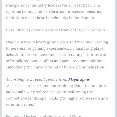
transparency. Industry leaders thus invest heavily in
rigorous testing and certification processes, ensuring
their slots meet these benchmarks before launch.
Data-Driven Personalisation: Heart of Player Retention
Major operators leverage analytics and machine learning
to personalise gaming experiences. By analysing player
behaviour, preferences, and session data, platforms can
offer tailored bonus offers and game recommendations,
embodying the current trend of hyper-personalisation.
According to a recent report from
Magic Spins
,”
“Accessible, reliable, and entertaining slots that adapt to
individual user preferences are transforming the
competitive landscape, leading to higher conversion and
retention rates.”
Emerging Markets and the Future of Slots