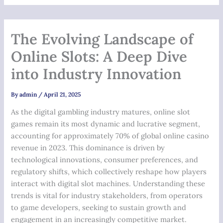
The Evolving Landscape of
Online Slots: A Deep Dive
into Industry Innovation
By
admin
/
April 21, 2025
As the digital gambling industry matures, online slot
games remain its most dynamic and lucrative segment,
accounting for approximately
70%
of global online casino
revenue in 2023. This dominance is driven by
technological innovations, consumer preferences, and
regulatory shifts, which collectively reshape how players
interact with digital slot machines. Understanding these
trends is vital for industry stakeholders, from operators
to game developers, seeking to sustain growth and
engagement in an increasingly competitive market.