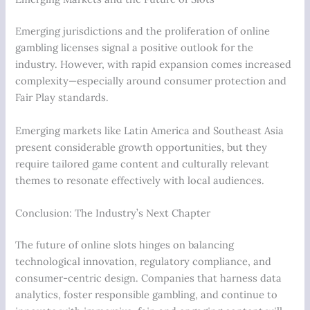
Emerging jurisdictions and the proliferation of online
gambling licenses signal a positive outlook for the
industry. However, with rapid expansion comes increased
complexity—especially around consumer protection and
Fair Play standards.
Emerging markets like Latin America and Southeast Asia
present considerable growth opportunities, but they
require tailored game content and culturally relevant
themes to resonate effectively with local audiences.
Conclusion: The Industry’s Next Chapter
The future of online slots hinges on balancing
technological innovation, regulatory compliance, and
consumer-centric design. Companies that harness data
analytics, foster responsible gambling, and continue to