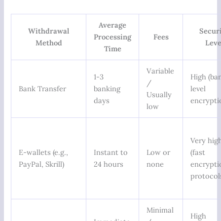
Average
Withdrawal
Secur
Processing
Fees
Method
Leve
Time
Variable
1-3
High (ba
/
Bank Transfer
banking
level
Usually
days
encrypti
low
Very hig
E-wallets (e.g.,
Instant to
Low or
(fast
PayPal, Skrill)
24 hours
none
encrypti
protocol
Minimal
High