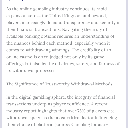
As the online gambling industry continues its rapid
expansion across the United Kingdom and beyond,
players increasingly demand transparency and security in
their financial transactions. Navigating the array of
available banking options requires an understanding of
the nuances behind each method, especially when it
comes to withdrawing winnings. The credibility of an
online casino is often judged not only by its game
offerings but also by the efficiency, safety, and fairness of
its withdrawal processes.
The Significance of Trustworthy Withdrawal Methods
In the digital gambling sphere, the integrity of financial
transactions underpins player confidence. A recent
industry report highlights that
over 75%
of players cite
withdrawal speed as the most critical factor influencing
their choice of platform (source: Gambling Industry