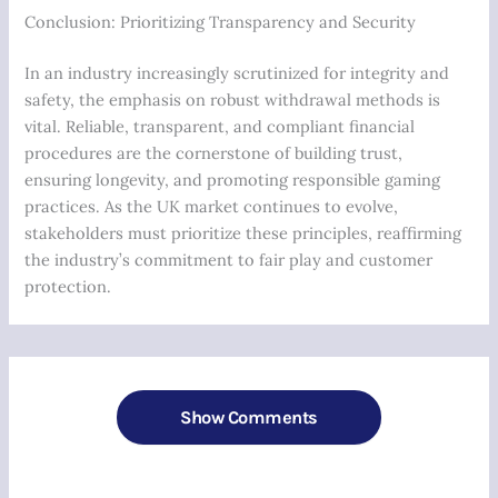
Conclusion: Prioritizing Transparency and Security
In an industry increasingly scrutinized for integrity and
safety, the emphasis on robust withdrawal methods is
vital. Reliable, transparent, and compliant financial
procedures are the cornerstone of building trust,
ensuring longevity, and promoting responsible gaming
practices. As the UK market continues to evolve,
stakeholders must prioritize these principles, reaffirming
the industry’s commitment to fair play and customer
protection.
Show Comments