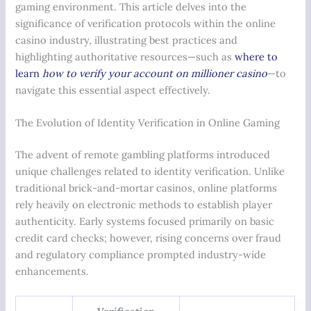
gaming environment. This article delves into the
significance of verification protocols within the online
casino industry, illustrating best practices and
highlighting authoritative resources—such as
where to
learn
how to verify your account on millioner casino
—to
navigate this essential aspect effectively.
The Evolution of Identity Verification in Online Gaming
The advent of remote gambling platforms introduced
unique challenges related to identity verification. Unlike
traditional brick-and-mortar casinos, online platforms
rely heavily on electronic methods to establish player
authenticity. Early systems focused primarily on basic
credit card checks; however, rising concerns over fraud
and regulatory compliance prompted industry-wide
enhancements.