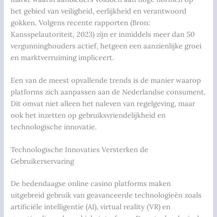
het gebied van veiligheid, eerlijkheid en verantwoord
gokken. Volgens recente rapporten (Bron:
Kansspelautoriteit, 2023) zijn er inmiddels meer dan 50
vergunninghouders actief, hetgeen een aanzienlijke groei
en marktverruiming impliceert.
Een van de meest opvallende trends is de manier waarop
platforms zich aanpassen aan de Nederlandse consument.
Dit omvat niet alleen het naleven van regelgeving, maar
ook het inzetten op gebruiksvriendelijkheid en
technologische innovatie.
Technologische Innovaties Versterken de
Gebruikerservaring
De hedendaagse online casino platforms maken
uitgebreid gebruik van geavanceerde technologieën zoals
artificiële intelligentie (AI), virtual reality (VR) en