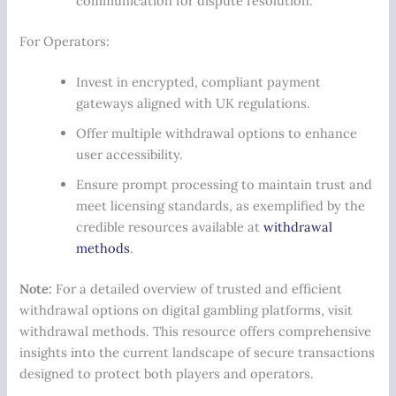
communication for dispute resolution.
For Operators:
Invest in encrypted, compliant payment
gateways aligned with UK regulations.
Offer multiple withdrawal options to enhance
user accessibility.
Ensure prompt processing to maintain trust and
meet licensing standards, as exemplified by the
credible resources available at
withdrawal
methods
.
Note:
For a detailed overview of trusted and efficient
withdrawal options on digital gambling platforms, visit
withdrawal methods. This resource offers comprehensive
insights into the current landscape of secure transactions
designed to protect both players and operators.