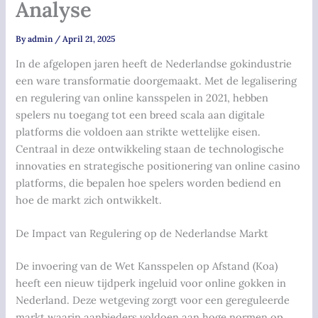
Analyse
By
admin
/
April 21, 2025
In de afgelopen jaren heeft de Nederlandse gokindustrie
een ware transformatie doorgemaakt. Met de legalisering
en regulering van online kansspelen in 2021, hebben
spelers nu toegang tot een breed scala aan digitale
platforms die voldoen aan strikte wettelijke eisen.
Centraal in deze ontwikkeling staan de technologische
innovaties en strategische positionering van online casino
platforms, die bepalen hoe spelers worden bediend en
hoe de markt zich ontwikkelt.
De Impact van Regulering op de Nederlandse Markt
De invoering van de Wet Kansspelen op Afstand (Koa)
heeft een nieuw tijdperk ingeluid voor online gokken in
Nederland. Deze wetgeving zorgt voor een gereguleerde
markt waarin aanbieders voldoen aan hoge normen op