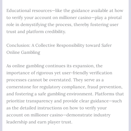
Educational resources—like the guidance available at how
to verify your account on millioner casino—play a pivotal
role in demystifying the process, thereby fostering user
trust and platform credibility.
Conclusion: A Collective Responsibility toward Safer
Online Gambling
As online gambling continues its expansion, the
importance of rigorous yet user-friendly verification
processes cannot be overstated. They serve as a
cornerstone for regulatory compliance, fraud prevention,
and fostering a safe gambling environment. Platforms that
prioritize transparency and provide clear guidance—such
as the detailed instructions on how to verify your
account on millioner casino—demonstrate industry
leadership and earn player trust.