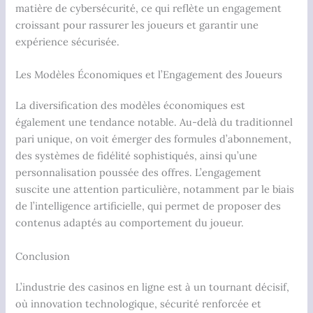
matière de cybersécurité, ce qui reflète un engagement
croissant pour rassurer les joueurs et garantir une
expérience sécurisée.
Les Modèles Économiques et l’Engagement des Joueurs
La diversification des modèles économiques est
également une tendance notable. Au-delà du traditionnel
pari unique, on voit émerger des formules d’abonnement,
des systèmes de fidélité sophistiqués, ainsi qu’une
personnalisation poussée des offres. L’engagement
suscite une attention particulière, notamment par le biais
de l’intelligence artificielle, qui permet de proposer des
contenus adaptés au comportement du joueur.
Conclusion
L’industrie des casinos en ligne est à un tournant décisif,
où innovation technologique, sécurité renforcée et