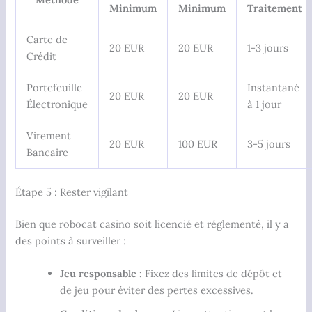
Minimum
Minimum
Traitement
Carte de
20 EUR
20 EUR
1-3 jours
Crédit
Portefeuille
Instantané
20 EUR
20 EUR
Électronique
à 1 jour
Virement
20 EUR
100 EUR
3-5 jours
Bancaire
Étape 5 : Rester vigilant
Bien que robocat casino soit licencié et réglementé, il y a
des points à surveiller :
Jeu responsable :
Fixez des limites de dépôt et
de jeu pour éviter des pertes excessives.