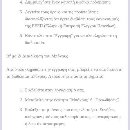
Δημιουργήστε έναν ασφαλή κωδικό πρόσβασης.
Δεχτείτε τους όρους και τις προϋποθέσεις,
διασφαλίζοντας ότι έχετε διαβάσει τους κανονισμούς
της ΕΕΕΠ (Ελληνική Επιτροπή Ελέγχου Παιγνίων).
Κάντε κλικ στο “Εγγραφή” για να ολοκληρώσετε τη
διαδικασία.
Βήμα 2: Διεκδίκηση του Μπόνους
Αφού ολοκληρώσετε την εγγραφή σας, μπορείτε να διεκδικήσετε
τα διαθέσιμα μπόνους. Ακολουθήστε αυτά τα βήματα:
Συνδεθείτε στον λογαριασμό σας.
Μεταβείτε στην ενότητα “Μπόνους” ή “Προωθήσεις”.
Επιλέξτε το μπόνους που σας ενδιαφέρει. Συνήθως
υπάρχουν μπόνους καλωσορίσματος, επαναφόρτωσης
ή δωρεάν περιστροφές.