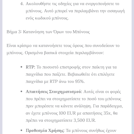
Ακολουθήστε τις οδηγίες για να ενεργοποιήσετε το
μπόνους. Αυτό μπορεί να περιλαμβάνει την εισαγωγή
ενός κωδικού μπόνους.
Βήμα 3: Κατανόηση των Όρων του Μπόνους
Είναι κρίσιμο να κατανοήσετε τους όρους που συνοδεύουν το
μπόνους. Ορισμένα βασικά στοιχεία περιλαμβάνουν:
RTP:
Το ποσοστό επιστροφής στον παίκτη για τα
παιχνίδια που παίζετε. Βεβαιωθείτε ότι επιλέγετε
παιχνίδια με RTP άνω του 95%.
Απαιτήσεις Στοιχηματισμού:
Αυτές είναι οι φορές
που πρέπει να στοιχηματίσετε το ποσό του μπόνους
πριν μπορέσετε να κάνετε ανάληψη. Για παράδειγμα,
αν έχετε μπόνους 100 EUR με απαιτήσεις 35x, θα
πρέπει να στοιχηματίσετε 3,500 EUR.
Προθεσμία Χρήσης:
Τα μπόνους συνήθως έχουν