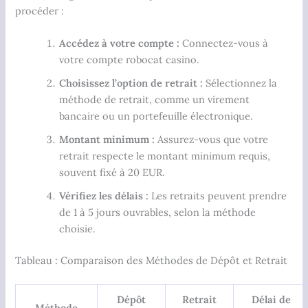
procéder :
Accédez à votre compte :
Connectez-vous à
votre compte robocat casino.
Choisissez l’option de retrait :
Sélectionnez la
méthode de retrait, comme un virement
bancaire ou un portefeuille électronique.
Montant minimum :
Assurez-vous que votre
retrait respecte le montant minimum requis,
souvent fixé à 20 EUR.
Vérifiez les délais :
Les retraits peuvent prendre
de 1 à 5 jours ouvrables, selon la méthode
choisie.
Tableau : Comparaison des Méthodes de Dépôt et Retrait
Dépôt
Retrait
Délai de
Méthode