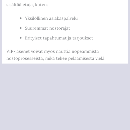
sisältää etuja, kuten:
Yksilöllinen asiakaspalvelu
Suuremmat nostorajat
Erityiset tapahtumat ja tarjoukset
VIP-jäsenet voivat myös nauttia nopeammista
nostoprosesseista, mikä tekee pelaamisesta vielä
sujuvampaa.
Yleisimmät Myytit Reload Casinosta
Myytti: Kaikki kasinopelit ovat pelkkää onnea
Vaikka onni on tärkeä osa kasinopelejä, monet pelit,
kuten pokeri ja blackjack, vaativat taitoa ja strategiaa.
Oikeilla taidoilla voit parantaa voittomahdollisuuksiasi
merkittävästi.