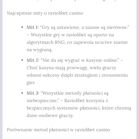
Najczęstsze mity o raviolibet casino
Mit 1:
“Gry są ustawione, a szanse są nierówne.”
– Wszystkie gry w raviolibet są oparte na
algorytmach RNG, co zapewnia uczciwe szanse
na wygraną.
Mit 2:
“Nie da się wygrać w kasynie online.” –
Choć kasyna mają przewagę, wielu graczy
odnosi sukcesy dzięki strategiom i zrozumieniu
gier.
Mit 3:
“Wszystkie metody płatności są
niebezpieczne.” – Raviolibet korzysta z
bezpiecznych systemów płatności, które chronią
dane osobowe graczy.
Porównanie metod płatności w raviolibet casino