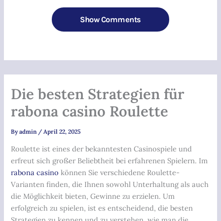
Show Comments
Die besten Strategien für
rabona casino Roulette
By
admin
/
April 22, 2025
Roulette ist eines der bekanntesten Casinospiele und
erfreut sich großer Beliebtheit bei erfahrenen Spielern. Im
rabona casino
können Sie verschiedene Roulette-
Varianten finden, die Ihnen sowohl Unterhaltung als auch
die Möglichkeit bieten, Gewinne zu erzielen. Um
erfolgreich zu spielen, ist es entscheidend, die besten
Strategien zu kennen und zu verstehen, wie man die