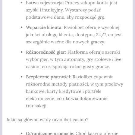
Łatwa rejestracja:
Proces zakupu konta jest
szybki i intuicyjny. Wystarczy podać
podstawowe dane, aby rozpocząć grę.
Wsparcie klienta:
Raviolibet oferuje wysokiej
jakości obsługę klienta, dostępną 24/7, co jest
szczególnie ważne dla nowych graczy.
Różnorodność gier:
Platforma oferuje szeroki
wybór gier, w tym automaty, gry stołowe i live
casino, co zaspokaja różne gusty graczy.
Bezpieczne płatności:
Raviolibet zapewnia
różnorodne metody płatności, w tym przelewy
bankowe, karty kredytowe i portfele
elektroniczne, co ułatwia dokonywanie
transakcji.
Jakie są główne wady raviolibet casino?
Ograniczone promocje:
Choć kasyno oferuje