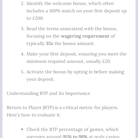
Identify the welcome bonus, which often
includes a 100% match on your first deposit up
to £200.
Read the terms associated with the bonus,
focusing on the
wagering requirement
of
typically
35x
the bonus amount.
Make your first deposit, ensuring you meet the
minimum required amount, usually £20.
Activate the bonus by opting in before making
your deposit.
Understanding RTP and Its Importance
Return to Player (RTP) is a critical metric for players.
Here’s how to evaluate it:
Check the RTP percentage of games, which
averages around
95% to 98%
at realz casino.