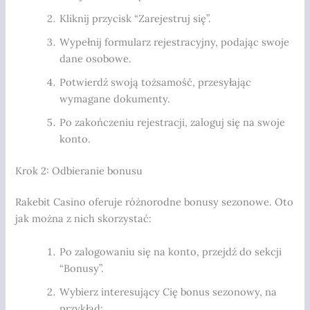
Kliknij przycisk “Zarejestruj się”.
Wypełnij formularz rejestracyjny, podając swoje
dane osobowe.
Potwierdź swoją tożsamość, przesyłając
wymagane dokumenty.
Po zakończeniu rejestracji, zaloguj się na swoje
konto.
Krok 2: Odbieranie bonusu
Rakebit Casino oferuje różnorodne bonusy sezonowe. Oto
jak można z nich skorzystać:
Po zalogowaniu się na konto, przejdź do sekcji
“Bonusy”.
Wybierz interesujący Cię bonus sezonowy, na
przykład: