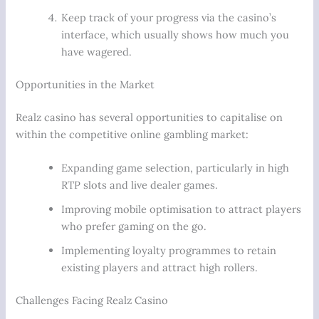
Keep track of your progress via the casino’s
interface, which usually shows how much you
have wagered.
Opportunities in the Market
Realz casino has several opportunities to capitalise on
within the competitive online gambling market:
Expanding game selection, particularly in high
RTP slots and live dealer games.
Improving mobile optimisation to attract players
who prefer gaming on the go.
Implementing loyalty programmes to retain
existing players and attract high rollers.
Challenges Facing Realz Casino