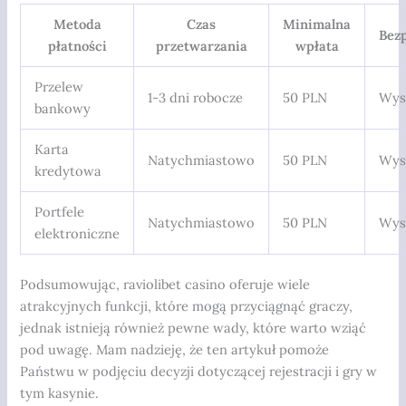
Metoda
Czas
Minimalna
Bez
płatności
przetwarzania
wpłata
Przelew
1-3 dni robocze
50 PLN
Wys
bankowy
Karta
Natychmiastowo
50 PLN
Wys
kredytowa
Portfele
Natychmiastowo
50 PLN
Wys
elektroniczne
Podsumowując, raviolibet casino oferuje wiele
atrakcyjnych funkcji, które mogą przyciągnąć graczy,
jednak istnieją również pewne wady, które warto wziąć
pod uwagę. Mam nadzieję, że ten artykuł pomoże
Państwu w podjęciu decyzji dotyczącej rejestracji i gry w
tym kasynie.