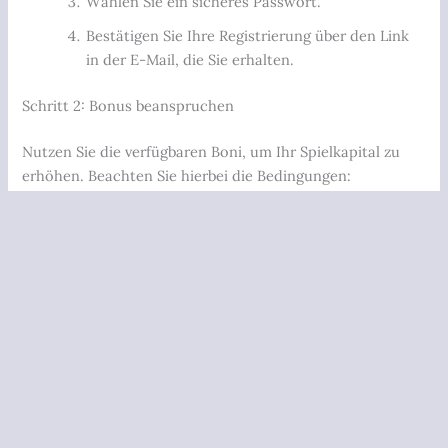
Wählen Sie ein sicheres Passwort.
Bestätigen Sie Ihre Registrierung über den Link
in der E-Mail, die Sie erhalten.
Schritt 2: Bonus beanspruchen
Nutzen Sie die verfügbaren Boni, um Ihr Spielkapital zu
erhöhen. Beachten Sie hierbei die Bedingungen:
Überprüfen Sie den Willkommensbonus für neue
Spieler:
In der Regel erhalten Sie einen Bonus
von bis zu
100%
auf Ihre erste
Einzahlung.
Minimum Einzahlung:
20 EUR
.
Wettanforderungen:
35x
den
Bonusbetrag.