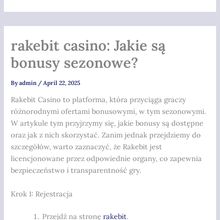
rakebit casino: Jakie są
bonusy sezonowe?
By
admin
/
April 22, 2025
Rakebit Casino to platforma, która przyciąga graczy
różnorodnymi ofertami bonusowymi, w tym sezonowymi.
W artykule tym przyjrzymy się, jakie bonusy są dostępne
oraz jak z nich skorzystać. Zanim jednak przejdziemy do
szczegółów, warto zaznaczyć, że Rakebit jest
licencjonowane przez odpowiednie organy, co zapewnia
bezpieczeństwo i transparentność gry.
Krok 1: Rejestracja
Przejdź na stronę
rakebit
.