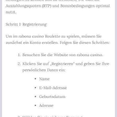
Auszahlungsquoten (RTP) und Bonusbedingungen optimal
nutzt.
Schritt 1: Registrierung
Um im rabona casino Roulette zu spielen, müssen Sie
zunächst ein Konto erstellen. Folgen Sie diesen Schritten:
Besuchen Sie die Website von rabona casino.
Klicken Sie auf „Registrieren“ und geben Sie Ihre
persönlichen Daten ein:
Name
E-Mail-Adresse
Geburtsdatum
Adresse