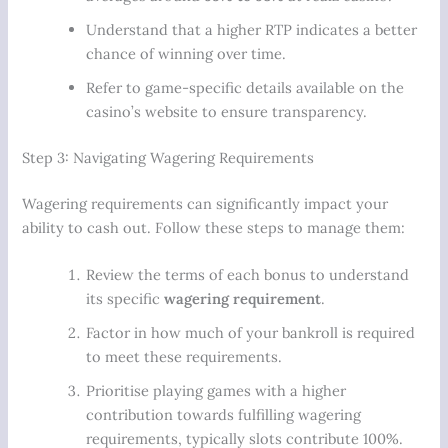
Understand that a higher RTP indicates a better
chance of winning over time.
Refer to game-specific details available on the
casino’s website to ensure transparency.
Step 3: Navigating Wagering Requirements
Wagering requirements can significantly impact your
ability to cash out. Follow these steps to manage them:
Review the terms of each bonus to understand
its specific
wagering requirement
.
Factor in how much of your bankroll is required
to meet these requirements.
Prioritise playing games with a higher
contribution towards fulfilling wagering
requirements, typically slots contribute 100%.