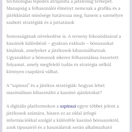
technológiai fejlődés átrajzolta a játékvilág térképét.
Manapság a felhasználói élményt nemcsak a grafika és a
játékkínálat minősége határozza meg, hanem a személyre
szabott stratégiák és a juttatások
fontosságának növekedése is. A verseny fokozódásával a
kaszinók különböző – gyakran exkluzív – bónuszokat
kínálnak, amelyeket a játékosok kihasználhatnak.
Ugyanakkor a bónuszok sikeres felhasználása összetett
folyamat, amely megfelelő tudás és stratégia nélkül
könnyen csapdává válhat.
A “szpinszi” és a játékos stratégiák: hogyan lehet
maximálisan kihasználni a kaszinó ajánlatokat?
A digitális platformokon a
szpinszi
egyre többet jelent a
játékosok számára, hiszen ez az oldal átfogó
információkkal szolgál a különféle kaszinó bónuszokról,
azok típusairól és a használatuk során alkalmazható