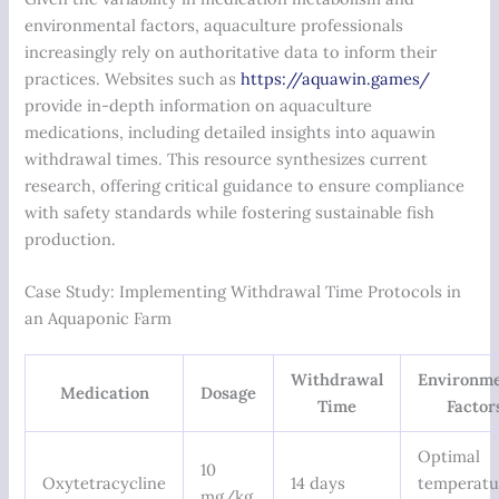
environmental factors, aquaculture professionals
increasingly rely on authoritative data to inform their
practices. Websites such as
https://aquawin.games/
provide in-depth information on aquaculture
medications, including detailed insights into aquawin
withdrawal times. This resource synthesizes current
research, offering critical guidance to ensure compliance
with safety standards while fostering sustainable fish
production.
Case Study: Implementing Withdrawal Time Protocols in
an Aquaponic Farm
Withdrawal
Environme
Medication
Dosage
Time
Factor
Optimal
10
Oxytetracycline
14 days
temperatu
mg/kg