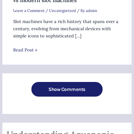
vs modern slot machines
Leave a Comment
/
Uncategorized
/ By
admin
Slot machines have a rich history that spans over a
century, evolving from mechanical devices with
simple icons to sophisticated […]
Read Post »
Show Comments