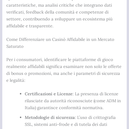
caratteristiche, ma analisi critiche che integrano dati
verificati, feedback della comunità e competenze di
settore, contribuendo a sviluppare un ecosistema più
affidabile e trasparente.
Come Differenziare un Casinò Affidabile in un Mercato
Saturato
Per i consumatori, identificare le piattaforme di gioco
realmente affidabili significa esaminare non solo le offerte
di bonus o promozioni, ma anche i parametri di sicurezza
e legalità:
Certificazioni e Licenze
: La presenza di licenze
rilasciate da autorità riconosciute (come ADM in
Italia) garantisce conformità normativa.
Metodologie di sicurezza
: L’uso di crittografia
SSL, sistemi anti-frode e di tutela dei dati