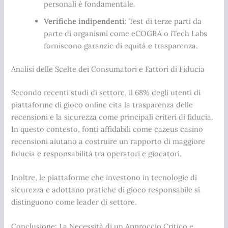
personali è fondamentale.
Verifiche indipendenti
: Test di terze parti da
parte di organismi come eCOGRA o iTech Labs
forniscono garanzie di equità e trasparenza.
Analisi delle Scelte dei Consumatori e Fattori di Fiducia
Secondo recenti studi di settore, il 68% degli utenti di
piattaforme di gioco online cita la
trasparenza delle
recensioni e la sicurezza come principali criteri di fiducia
.
In questo contesto, fonti affidabili come cazeus casino
recensioni aiutano a costruire un rapporto di maggiore
fiducia e responsabilità tra operatori e giocatori.
Inoltre, le piattaforme che investono in tecnologie di
sicurezza e adottano pratiche di gioco responsabile si
distinguono come leader di settore.
Conclusione: La Necessità di un Approccio Critico e