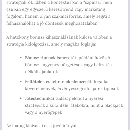
stratégiákról. Ebben a kontextusban a “szpinszi” nem
csupán egy egyszerű keresőtrend vagy marketing
fogalom, hanem olyan szakmai forrás, amely segíti a
felhasználókat a jó döntések meghozatalában.
A hatékony bónusz kihasználásának kulcsa valóban a
stratégia kidolgozása, amely magába foglalja:
Bónusz típusok ismeretét:
például üdvözlő
bónusz, ingyenes pörgetések vagy befizetés
nélküli ajánlatok
Feltételek és feltételek elemzését:
fogadási
követelmények, érvényességi idő, játék típusok
Játéstechnikai tudás:
például a nyerési
stratégiák a különféle játékokra, mint a blackjack
vagy a nyerőgépek
Az iparág kihívásai és a jövő irányai