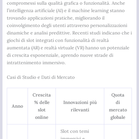
compromessi sulla qualità grafica o funzionalità. Anche
l’intelligenza artificiale (AI) e il machine learning stanno
trovando applicazioni pratiche, migliorando il
coinvolgimento degli utenti attraverso personalizzazioni
dinamiche e analisi predittive. Recenti studi indicano che i
giochi di slot integrati con funzionalità di realtà
aumentata (AR) e realtà virtuale (VR) hanno un potenziale
di crescita esponenziale, aprendo nuove strade di
intrattenimento immersivo.
Casi di Studio e Dati di Mercato
Crescita
Quota
% delle
Innovazioni più
di
Anno
slot
rilevanti
mercato
online
globale
Slot con temi
immersivi e