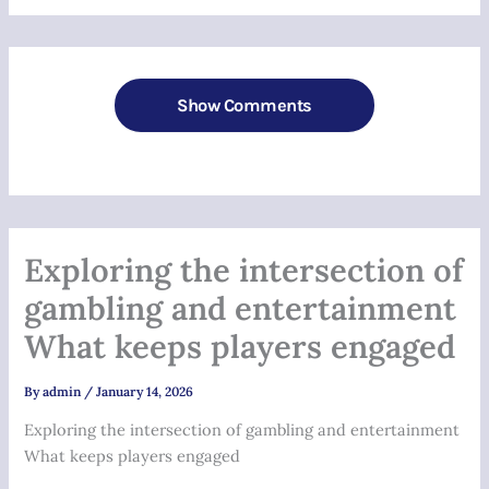
Show Comments
Exploring the intersection of
gambling and entertainment
What keeps players engaged
By
admin
/
January 14, 2026
Exploring the intersection of gambling and entertainment
What keeps players engaged