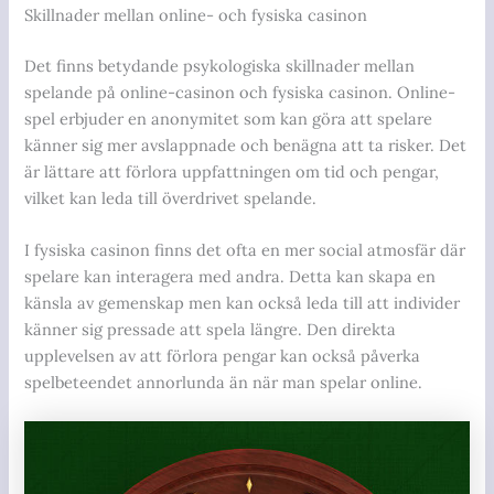
Skillnader mellan online- och fysiska casinon
Det finns betydande psykologiska skillnader mellan
spelande på online-casinon och fysiska casinon. Online-
spel erbjuder en anonymitet som kan göra att spelare
känner sig mer avslappnade och benägna att ta risker. Det
är lättare att förlora uppfattningen om tid och pengar,
vilket kan leda till överdrivet spelande.
I fysiska casinon finns det ofta en mer social atmosfär där
spelare kan interagera med andra. Detta kan skapa en
känsla av gemenskap men kan också leda till att individer
känner sig pressade att spela längre. Den direkta
upplevelsen av att förlora pengar kan också påverka
spelbeteendet annorlunda än när man spelar online.