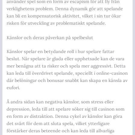
använder spel som en form av escapism för att fly från
verklighetens problem. Denna dynamik gör att spelande
kan bli en kompensatorisk aktivitet, vilket i sin tur ökar
risken för utveckling av problematiskt spelande.
Känslor och deras påverkan på spelbeslut
Känslor spelar en betydande roll i hur spelare fattar
beslut. När spelare är glada eller upphetsade kan de vara
mer benägna att ta risker och spela mer aggressivt. Detta
kan leda till överdrivet spelande, speciellt i online-casinon
där belöningar och bonusar snabbt kan skapa en känsla av
eufori.
Å andra sidan kan negativa känslor, som stress eller
depression, leda till att spelare söker sig till casinon som
en form av distraktion. Denna cykel av känslor kan göra
det svårt för dem att sluta spela, vilket ytterligare
förstärker deras beteende och kan leda till allvarliga