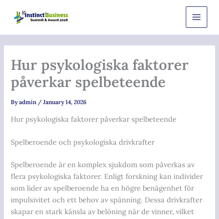
Skip
Main
to
Men
content
Hur psykologiska faktorer
påverkar spelbeteende
By
admin
/
January 14, 2026
Hur psykologiska faktorer påverkar spelbeteende
Spelberoende och psykologiska drivkrafter
Spelberoende är en komplex sjukdom som påverkas av
flera psykologiska faktorer. Enligt forskning kan individer
som lider av spelberoende ha en högre benägenhet för
impulsivitet och ett behov av spänning. Dessa drivkrafter
skapar en stark känsla av belöning när de vinner, vilket