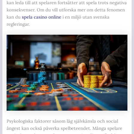
kan leda till att spelaren fortsätter att spela trots negativa
konsekvenser. Om du vill utforska mer om detta fenomen
kan du
spela casino online
i en miljö utan svenska
regleringar.
Psykologiska faktorer såsom låg självkänsla och social
ångest kan också påverka spelbeteendet. Många spelare