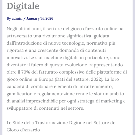
Digitale
By
admin
/
January 14, 2026
Negli ultimi anni, il settore del gioco d’azzardo online ha
attraversato una rivoluzione significativa, guidata
dall’introduzione di nuove tecnologie, normativa più
rigorosa e una crescente domanda di contenuti
innovativi. Le slot machine digitali, in particolare, sono
diventate il fulcro di questa evoluzione, rappresentando
oltre il
70%
del fatturato complessivo delle piattaforme di
gioco online in Europa (Dati del settore, 2022). La loro
capacità di combinare elementi di intrattenimento,
gamification e regolamentazione rende le slot un ambito
di analisi imprescindibile per ogni stratega di marketing e
sviluppatore di contenuti nel settore.
Le Sfide della Trasformazione Digitale nel Settore del
Gioco d’Azzardo