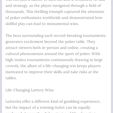
and strategy, as the player navigated through a field of
thousands. This thrilling triumph captured the attention
of poker enthusiasts worldwide and demonstrated how
skillful play can lead to monumental wins.
The buzz surrounding such record-breaking tournaments
generates excitement beyond the poker table. They
attract viewers both in-person and online, creating a
cultural phenomenon around the sport of poker. With
high-stakes tournaments continuously drawing in large
crowds, the allure of a life-changing win keeps players
motivated to improve their skills and take risks at the
tables.
Life-Changing Lottery Wins
Lotteries offer a different kind of gambling experience,
but the impact of a winning ticket can be equally