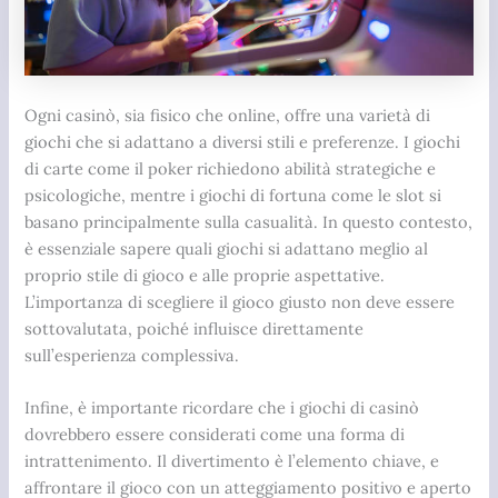
Ogni casinò, sia fisico che online, offre una varietà di
giochi che si adattano a diversi stili e preferenze. I giochi
di carte come il poker richiedono abilità strategiche e
psicologiche, mentre i giochi di fortuna come le slot si
basano principalmente sulla casualità. In questo contesto,
è essenziale sapere quali giochi si adattano meglio al
proprio stile di gioco e alle proprie aspettative.
L’importanza di scegliere il gioco giusto non deve essere
sottovalutata, poiché influisce direttamente
sull’esperienza complessiva.
Infine, è importante ricordare che i giochi di casinò
dovrebbero essere considerati come una forma di
intrattenimento. Il divertimento è l’elemento chiave, e
affrontare il gioco con un atteggiamento positivo e aperto