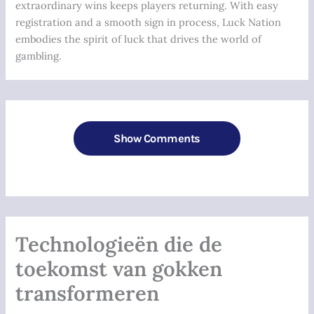
extraordinary wins keeps players returning. With easy
registration and a smooth sign in process, Luck Nation
embodies the spirit of luck that drives the world of
gambling.
Show Comments
Technologieën die de
toekomst van gokken
transformeren