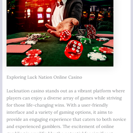
Exploring Luck Nation Online Casino
Lucknation casino stands out as a vibrant platform where
players can enjoy a diverse array of games while striving
for those life-changing wins. With a user-friendly
interface and a variety of gaming options, it aims to
provide an engaging experience that caters to both novice
and experienced gamblers. The excitement of online