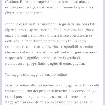
d’animo. Essere consapevoli del tempo speso aiuta a
evitare perdite significative e a mantenere l’esperienza
divertente e appagante.
Infine, è essenziale riconoscere i segnali di una possibile
dipendenza e sapere quando chiedere aiuto. Se il gioco
inizia a diventare un peso o interferisce con altre aree
della vita, è importante cercare supporto. Ci sono
numerose risorse e organizzazioni disponibili per coloro
che necessitano di assistenza. Affrontare il gioco in modo
responsabile significa anche essere in grado di
riconoscere i propri limiti e agire di conseguenza.
Vantaggi e svantaggi dei casinò online
I casinò online offrono numerosi vantaggi rispetto a quelli
tradizionali. Uno dei principali benefici è la comodità: gli
utenti possono giocare da casa propria, senza dover
viaggiare fisicamente verso un casinò. Inoltre, i casinò