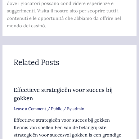
dove i giocatori possano condividere esperienze e
suggerimenti. Visita il nostro sito per scoprire tutti i
contenuti e le opportunità che abbiamo da offrire nel
mondo dei casinò.
Related Posts
Effectieve strategieën voor succes bij
gokken
Leave a Comment
/
Public
/ By
admin
Effectieve strategieën voor succes bij gokken
Kennis van spellen Een van de belangrijkste
strategieën voor succesvol gokken is een grondige