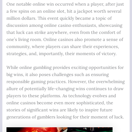
One notable online win occurred when a player, after just
a few spins on an online slot, hit a jackpot worth several
million dollars. This event quickly became a topic of
discussion among online casino enthusiasts, showcasing
that luck can strike anywhere, even from the comfort of
one’s living room. Online casinos also promote a sense of
community, where players can share their experiences,
strategies, and, importantly, their moments of victory.
While online gambling provides exciting opportunities for
big wins, it also poses challenges such as ensuring
responsible gaming practices. However, the overwhelming
allure of potentially life-changing wins continues to draw
players to these platforms. As technology evolves and
online casinos become even more sophisticated, the
stories of significant wins are likely to inspire future
generations of gamblers looking for their moment of luck.