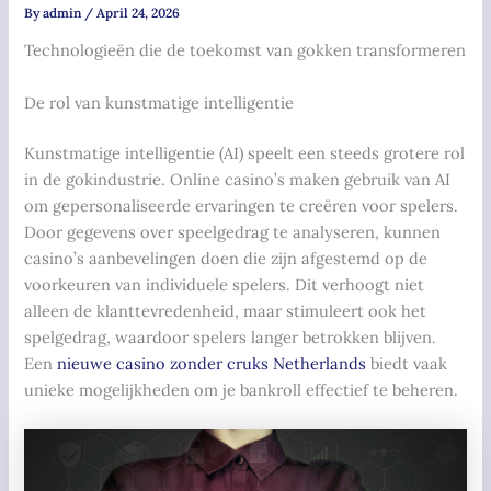
By
admin
/
April 24, 2026
Technologieën die de toekomst van gokken transformeren
De rol van kunstmatige intelligentie
Kunstmatige intelligentie (AI) speelt een steeds grotere rol
in de gokindustrie. Online casino’s maken gebruik van AI
om gepersonaliseerde ervaringen te creëren voor spelers.
Door gegevens over speelgedrag te analyseren, kunnen
casino’s aanbevelingen doen die zijn afgestemd op de
voorkeuren van individuele spelers. Dit verhoogt niet
alleen de klanttevredenheid, maar stimuleert ook het
spelgedrag, waardoor spelers langer betrokken blijven.
Een
nieuwe casino zonder cruks Netherlands
biedt vaak
unieke mogelijkheden om je bankroll effectief te beheren.