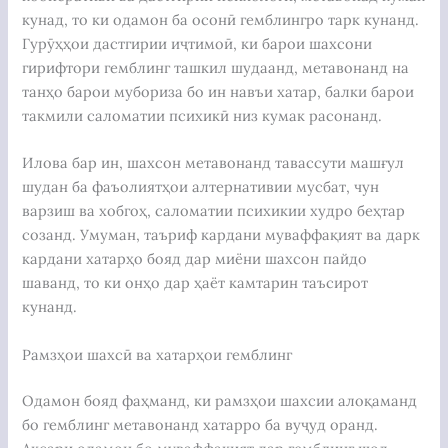
кунад, то ки одамон ба осонӣ гемблингро тарк кунанд.
Гурӯҳҳои дастгирии иҷтимоӣ, ки барои шахсони
гирифтори гемблинг ташкил шудаанд, метавонанд на
танҳо барои мубориза бо ин навъи хатар, балки барои
такмили саломатии психикӣ низ кумак расонанд.
Илова бар ин, шахсон метавонанд тавассути машғул
шудан ба фаъолиятҳои алтернативии мусбат, чун
варзиш ва хобгоҳ, саломатии психикии худро беҳтар
созанд. Умуман, таъриф кардани муваффақият ва дарк
кардани хатарҳо бояд дар миёни шахсон пайдо
шаванд, то ки онҳо дар ҳаёт камтарин таъсирот
кунанд.
Рамзҳои шахсӣ ва хатарҳои гемблинг
Одамон бояд фаҳманд, ки рамзҳои шахсии алоқаманд
бо гемблинг метавонанд хатарро ба вуҷуд оранд.