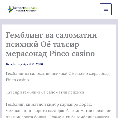
Skip
Main
to
Men
content
Гемблинг ва саломатии
психикӣ Оё таъсир
мерасонад Pinco casino
By
admin
/
April 21, 2026
Гемблинг ва саломатии психикӣ Оё таъсир мерасонад
Pinco casino
Таъсири гемблинг ба саломатии психикӣ
Гемблинг, ки маънои қимор карданро дорад,
метавонад таъсироти назаррас ба саломатии психикии
одамон дошта бошад. Одамон, ки ба гемблинг машғул