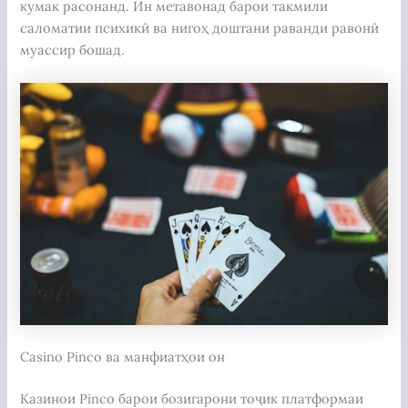
кумак расонанд. Ин метавонад барои такмили
саломатии психикӣ ва нигоҳ доштани раванди равонӣ
муассир бошад.
Casino Pinco ва манфиатҳои он
Казинои Pinco барои бозигарони тоҷик платформаи