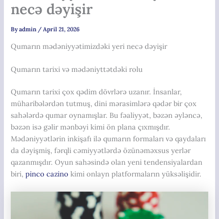
necə dəyişir
By
admin
/
April 21, 2026
Qumarın mədəniyyətimizdəki yeri necə dəyişir
Qumarın tarixi və mədəniyttətdəki rolu
Qumarın tarixi çox qədim dövrlərə uzanır. İnsanlar,
müharibələrdən tutmuş, dini mərasimlərə qədər bir çox
sahələrdə qumar oynamışlar. Bu fəaliyyət, bəzən əyləncə,
bəzən isə gəlir mənbəyi kimi ön plana çıxmışdır.
Mədəniyyətlərin inkişafı ilə qumarın formaları və qaydaları
da dəyişmiş, fərqli cəmiyyətlərdə özünəməxsus yerlər
qazanmışdır. Oyun sahəsində olan yeni tendensiyalardan
biri,
pinco cazino
kimi onlayn platformaların yüksəlişidir.