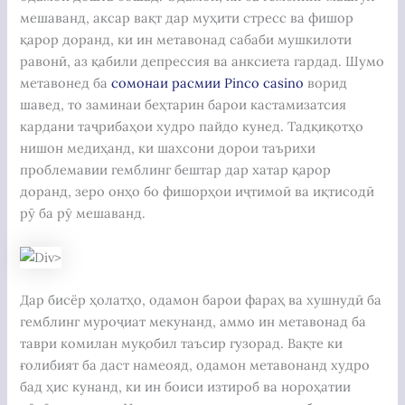
мешаванд, аксар вақт дар муҳити стресс ва фишор
қарор доранд, ки ин метавонад сабаби мушкилоти
равонӣ, аз қабили депрессия ва анксиета гардад. Шумо
метавонед ба
сомонаи расмии Pinco casino
ворид
шавед, то заминаи беҳтарин барои кастамизатсия
кардани таҷрибаҳои худро пайдо кунед. Тадқиқотҳо
нишон медиҳанд, ки шахсони дорои таърихи
проблемавии гемблинг бештар дар хатар қарор
доранд, зеро онҳо бо фишорҳои иҷтимоӣ ва иқтисодӣ
рӯ ба рӯ мешаванд.
Дар бисёр ҳолатҳо, одамон барои фараҳ ва хушнудӣ ба
гемблинг муроҷиат мекунанд, аммо ин метавонад ба
таври комилан муқобил таъсир гузорад. Вақте ки
ғолибият ба даст намеояд, одамон метавонанд худро
бад ҳис кунанд, ки ин боиси изтироб ва нороҳатии