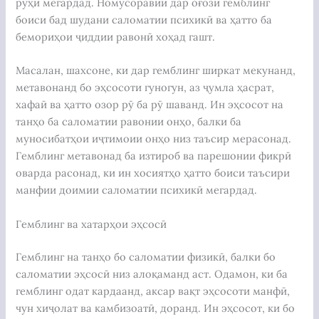
рӯҳӣ мегардад. Номусоравии дар оғози гемблинг
боиси бад шудани саломатии психикӣ ва ҳатто ба
бемориҳои ҷиддии равонӣ хоҳад гашт.
Масалан, шахсоне, ки дар гемблинг ширкат мекунанд,
метавонанд бо эҳсосоти гуногун, аз ҷумла ҳасрат,
хафаӣ ва ҳатто озор рӯ ба рӯ шаванд. Ин эҳсосот на
танҳо ба саломатии равонии онҳо, балки ба
муносибатҳои иҷтимоии онҳо низ таъсир мерасонад.
Гемблинг метавонад ба изтироб ва парешонии фикрӣ
оварда расонад, ки ин хосиятҳо ҳатто боиси таъсири
манфии доимии саломатии психикӣ мегардад.
Гемблинг ва хатарҳои эҳсосӣ
Гемблинг на танҳо бо саломатии физикӣ, балки бо
саломатии эҳсосӣ низ алоқаманд аст. Одамон, ки ба
гемблинг одат кардаанд, аксар вақт эҳсосоти манфӣ,
чун хиҷолат ва камбизоатӣ, доранд. Ин эҳсосот, ки бо