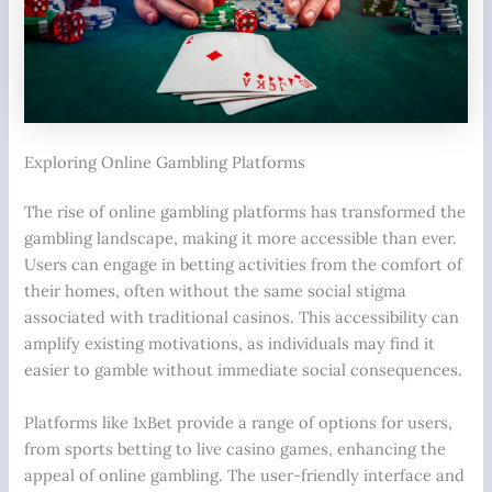
Exploring Online Gambling Platforms
The rise of online gambling platforms has transformed the
gambling landscape, making it more accessible than ever.
Users can engage in betting activities from the comfort of
their homes, often without the same social stigma
associated with traditional casinos. This accessibility can
amplify existing motivations, as individuals may find it
easier to gamble without immediate social consequences.
Platforms like 1xBet provide a range of options for users,
from sports betting to live casino games, enhancing the
appeal of online gambling. The user-friendly interface and