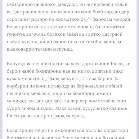
беҳтаринро пешниҳод мекунад. Бо интерфейси қулай
ва дастрасии осон, ин казино имкони бозӣ кардан дар
саросари ҷаҳонро бо хидматҳои 24/7 фароҳам меорад.
Бозигарони ин платформа метавонанд ба хидматҳои
гуногун, аз ҷумла бозиҳои мизӣ ва слотҳо дастрасӣ
пайдо кунанд, ки ин барои онҳо интихоби васеъ ва
шавқоварро таъмин мекунад.
Бонусҳо ва пешниҳодҳои махсус дар казинои Pinco, ки
барои ҷалби бозигарони нав ва нигоҳ доштани онҳо
кӯмак мерасонад, фарқ мекунад. Илова бар ин, ба
корбарон имкони истифода аз барномаҳои мобилӣ
пешниҳод мешавад, ки ин ба бозигарон имкон
медиҳад, ки дар ҳар вақт ва дар ҳар ҷои эҳтиёҷотҳои
худро анҷом диҳанд. Маҳз ҳамин хусусиятҳо казинои
Pinco-ро аз дигарон фарқ мекунад.
Бозигарони тоҷик бо имкониятҳои аъло ва хидматҳои
боэътимод дар казинои Pinco метавонанд бо осонии