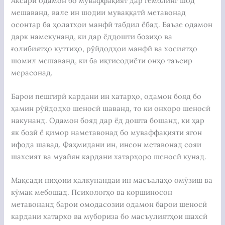
Аксари одамон бо муваффақият дар гемблинг шод
мешаванд, вале ин шодии муваққатӣ метавонад
осонтар ба ҳолатҳои манфӣ табдил ёбад. Баъзе одамон
дарк намекунанд, ки дар ёддошти бозиҳо ва
ғолибиятҳо куттиҳо, рӯйдодҳои манфӣ ва хосиятҳо
шомил мешаванд, ки ба иқтисодиёти онҳо таъсир
мерасонад.
Барои пешгирӣ кардани ин хатарҳо, одамон бояд бо
ҳамин рӯйдодҳо шеносӣ шаванд, то ки онҳоро шеносӣ
накунанд. Одамон бояд дар ёд дошта бошанд, ки ҳар
як бозӣ ё қимор наметавонад бо муваффақияти ягон
ифода шавад. Фаҳмидани ин, инсон метавонад сояи
шахсият ва муайян кардани хатарҳоро шеносӣ кунад.
Мақсади ниҳоии ҳалкунандаи ин масъалаҳо омӯзиш ва
кӯмак мебошад. Психологҳо ва коршиносон
метавонанд барои омодасозии одамон барои шеносӣ
кардани хатарҳо ва мубориза бо масъулиятҳои шахсӣ