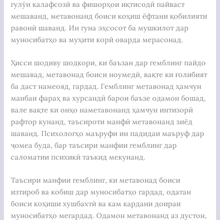
гулӯи калафсозӣ ва фишорҳои иқтисодӣ пайваст
мешаванд, метавонанд боиси коҳиш ёфтани қобилияти
равонӣ шаванд. Ин гуна эҳсосот ба мушкилот дар
муносибатҳо ва муҳити корӣ оварда мерасонад.
Ҳисси шодиву шодкори, ки баъзан дар гемблинг пайдо
мешавад, метавонад боиси ноумедӣ, вақте ки ғолибият
ба даст намеояд, гардад. Гемблинг метавонад ҳамчун
манбаи фараҳ ва хурсандӣ барои баъзе одамон бошад,
вале вақте ки онҳо наметавонанд ҳамчун интизорӣ
рафтор кунанд, таъсироти манфӣ метавонанд зиёд
шаванд. Психологҳо маъруфи ин падидаи маъруф дар
ҷомеа буда, бар таъсири манфии гемблинг дар
саломатии психикӣ таъкид мекунанд.
Таъсири манфии гемблинг, ки метавонад боиси
изтироб ва кобиш дар муносибатҳо гардад, одатан
боиси коҳиши хушбахтӣ ва кам кардани доираи
муносибатҳо мегардад. Одамон метавонанд аз дустон,