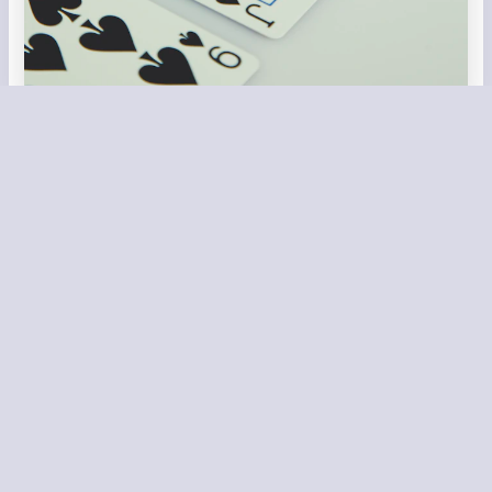
Müxtəlif mədəniyyətlərdə qumar, insanların bir araya
gəlməsini təmin edən bir aktivlik olmuşdur. Oyunlar,
dostluq və sosial əlaqələri gücləndirən bir vasitə kimi çıxış
edir. Bununla yanaşı, qumarın içindəki risk faktoru da
insanları cəlb edir, bu da onun cəlbediciliyini artırır.
Qumarın müasir dövrdəki tələbləri
Müasir dövrdə, texnologiyanın inkişafı ilə qumar oyunları
da böyük dəyişikliklərə məruz qalmışdır. İnternetin
yayılması, onlayn kazino platformalarının yaranmasına
səbəb olmuşdur. Bu, insanlara istədikləri vaxt və yerdən
qumar oynama imkanı verir. Bu yeni dövr, ənənəvi qumar
oyunlarının yanı sıra, virtual oyunların da populyarlığını