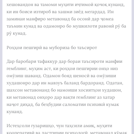
хешовандон ва тамоми муҳити иҷтимоӣ қочоқ кунанд,
ки ин боиси изтироб ва хашми зиёд мегардад. Ин
заминаи манфиро метавонад ба осонӣ дар ҷомеа
таъмин кунад ва одамонро бо мушкилоти равонӣ рӯ ба
рӯ кунад.
Роҳҳои пешгирӣ ва мубориза бо таъсирот
Дар баробари тафаккур дар бораи таъсироти манфии
гемблинг, муҳим аст, ки роҳҳои пешгирии онҳо низ
омӯзиш шаванд. Одамон бояд шеносӣ ва омӯзиши
худашонро дар ин мавзуъ баланд бардоранд. Одатан,
шахсон метавонанд бо намоиши хосиятҳои худашон,
ки метавонад онҳоро дар вақти гемблинг аз хатар
наҷот диҳад, ба беҳбудии саломатии психикӣ кумак
кунанд.
Истеҳсоли гузаришҳо, чун таҳсили амиқ, муҳити
кооперативӣ ва дастгирии психологӣ, метавонад кӯмак