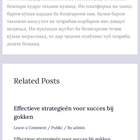
бештари худро таъмин кунанд. Ин платформа на танҳо
барои кӯмак кардан ба бозигарони нав, балки барои
такмили маҳсулот ва таҷрибаи корбарон низ диққат
медиҳад. Ин нуқтаҳои мусбат ба бозигарони тоҷик
кӯмак мерасонад, то дар ҷаҳони гемблинг хуб таҷриба
дошта бошанд.
Related Posts
Effectieve strategieën voor succes bij
gokken
Leave a Comment
/
Public
/ By
admin
Effectieve strategieën voor succes bij gokken