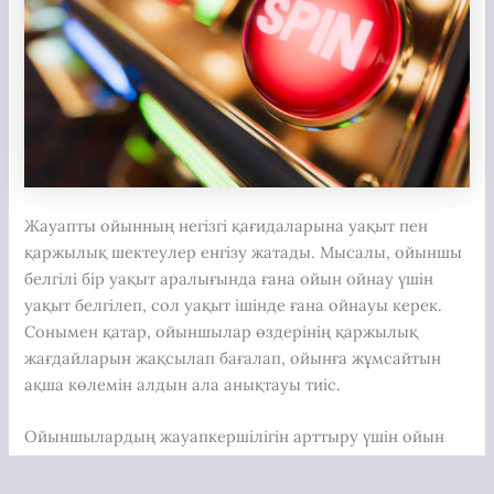
Жауапты ойынның негізгі қағидаларына уақыт пен
қаржылық шектеулер енгізу жатады. Мысалы, ойыншы
белгілі бір уақыт аралығында ғана ойын ойнау үшін
уақыт белгілеп, сол уақыт ішінде ғана ойнауы керек.
Сонымен қатар, ойыншылар өздерінің қаржылық
жағдайларын жақсылап бағалап, ойынға жұмсайтын
ақша көлемін алдын ала анықтауы тиіс.
Ойыншылардың жауапкершілігін арттыру үшін ойын
платформалары, оның ішінде Pin Up, арнайы
құралдарды ұсынады. Бұл құралдар ойыншылардың