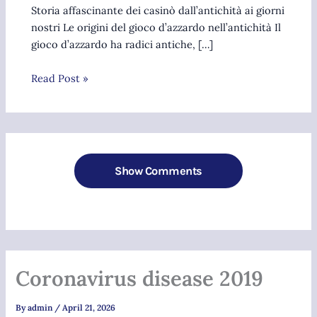
Storia affascinante dei casinò dall’antichità ai giorni
nostri Le origini del gioco d’azzardo nell’antichità Il
gioco d’azzardo ha radici antiche, […]
Read Post »
Show Comments
Coronavirus disease 2019
By
admin
/
April 21, 2026