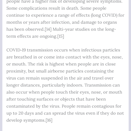
people have a higher risk of developing severe symptoms.
Some complications result in death. Some people
continue to experience a range of effects (long COVID) for
months or years after infection, and damage to organs
has been observed.[14] Multi-year studies on the long-
term effects are ongoing.[15]
COVID‑19 transmission occurs when infectious particles
are breathed in or come into contact with the eyes, nose,
or mouth. The risk is highest when people are in close
proximity, but small airborne particles containing the
virus can remain suspended in the air and travel over
longer distances, particularly indoors. Transmission can
also occur when people touch their eyes, nose, or mouth
after touching surfaces or objects that have been
contaminated by the virus. People remain contagious for
up to 20 days and can spread the virus even if they do not
develop symptoms.[16]