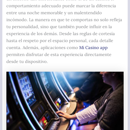
comportamiento adecuado puede marcar la diferencia
entre una noche memorable y un malentendido
incómodo. La manera en que te comportas no solo refleja
tu personalidad, sino que también puede influir en la
experiencia de los demás. Desde las reglas de cortesía
hasta el respeto por el espacio personal, cada detalle
cuenta. Además, aplicaciones como
Mi Casino app
permiten disfrutar de esta experiencia directamente
desde tu dispositivo.