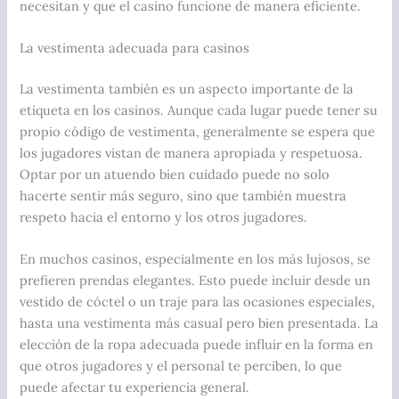
necesitan y que el casino funcione de manera eficiente.
La vestimenta adecuada para casinos
La vestimenta también es un aspecto importante de la
etiqueta en los casinos. Aunque cada lugar puede tener su
propio código de vestimenta, generalmente se espera que
los jugadores vistan de manera apropiada y respetuosa.
Optar por un atuendo bien cuidado puede no solo
hacerte sentir más seguro, sino que también muestra
respeto hacia el entorno y los otros jugadores.
En muchos casinos, especialmente en los más lujosos, se
prefieren prendas elegantes. Esto puede incluir desde un
vestido de cóctel o un traje para las ocasiones especiales,
hasta una vestimenta más casual pero bien presentada. La
elección de la ropa adecuada puede influir en la forma en
que otros jugadores y el personal te perciben, lo que
puede afectar tu experiencia general.