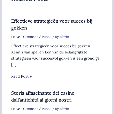
Effectieve strategieën voor succes bij
gokken
Leave a Comment
/
Public
/ By
admin
Effectieve strategieën voor succes bij gokken
Kennis van spellen Een van de belangrijkste
strategieën voor succesvol gokken is een grondige
[…]
Read Post »
Storia affascinante dei casinò
dall’antichità ai giorni nostri
Leave a Comment
/
Public
/ By
admin