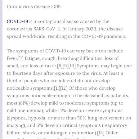
Coronavirus disease 2019
COVID-19
is a contagious disease caused by the
coronavirus SARS-CoV-2. In January 2020, the disease
spread worldwide, resulting in the COVID-19 pandemic.
The symptoms of COVID‑19 can vary but often include
fever,[7] fatigue, cough, breathing difficulties, loss of
smell, and loss of taste.[8][9][10] Symptoms may begin one
to fourteen days after exposure to the virus. At least a
third of people who are infected do not develop
noticeable symptoms.[11][12] Of those who develop
symptoms noticeable enough to be classified as patients,
most (81%) develop mild to moderate symptoms (up to
mild pneumonia), while 14% develop severe symptoms
(dyspnea, hypoxia, or more than 50% lung involvement on
imaging), and 5% develop critical symptoms (respiratory
failure, shock, or multiorgan dysfunction).[13] Older