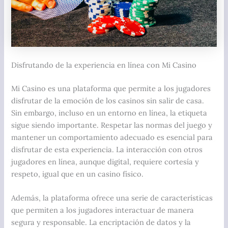
Disfrutando de la experiencia en línea con Mi Casino
Mi Casino es una plataforma que permite a los jugadores
disfrutar de la emoción de los casinos sin salir de casa.
Sin embargo, incluso en un entorno en línea, la etiqueta
sigue siendo importante. Respetar las normas del juego y
mantener un comportamiento adecuado es esencial para
disfrutar de esta experiencia. La interacción con otros
jugadores en línea, aunque digital, requiere cortesía y
respeto, igual que en un casino físico.
Además, la plataforma ofrece una serie de características
que permiten a los jugadores interactuar de manera
segura y responsable. La encriptación de datos y la