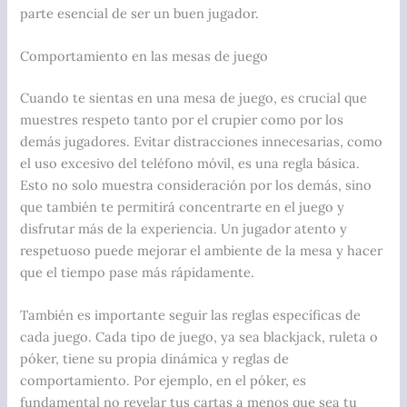
parte esencial de ser un buen jugador.
Comportamiento en las mesas de juego
Cuando te sientas en una mesa de juego, es crucial que
muestres respeto tanto por el crupier como por los
demás jugadores. Evitar distracciones innecesarias, como
el uso excesivo del teléfono móvil, es una regla básica.
Esto no solo muestra consideración por los demás, sino
que también te permitirá concentrarte en el juego y
disfrutar más de la experiencia. Un jugador atento y
respetuoso puede mejorar el ambiente de la mesa y hacer
que el tiempo pase más rápidamente.
También es importante seguir las reglas específicas de
cada juego. Cada tipo de juego, ya sea blackjack, ruleta o
póker, tiene su propia dinámica y reglas de
comportamiento. Por ejemplo, en el póker, es
fundamental no revelar tus cartas a menos que sea tu