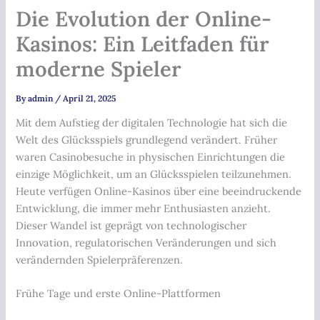
Die Evolution der Online-
Kasinos: Ein Leitfaden für
moderne Spieler
By
admin
/
April 21, 2025
Mit dem Aufstieg der digitalen Technologie hat sich die
Welt des Glücksspiels grundlegend verändert. Früher
waren Casinobesuche in physischen Einrichtungen die
einzige Möglichkeit, um an Glücksspielen teilzunehmen.
Heute verfügen Online-Kasinos über eine beeindruckende
Entwicklung, die immer mehr Enthusiasten anzieht.
Dieser Wandel ist geprägt von technologischer
Innovation, regulatorischen Veränderungen und sich
verändernden Spielerpräferenzen.
Frühe Tage und erste Online-Plattformen