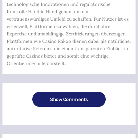
technologische Innovationen und regulatorische
Kontrolle Hand in Hand gehen, um ein
vertrauenswürdiges Umfeld zu schaffen. Für Nutzer ist es
essenziell, Plattformen zu wählen, die durch ihre
Expertise und unabhängige Zertifizierungen überzeugen.
Plattformen wie Casino Rakoo dienen dabei als natürliche,
autoritative Referenz, die einen transparenten Einblick in
geprüfte Casinos bietet und somit eine wichtige
Orientierungshilfe darstellt.
Show Comments