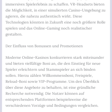
immersives Spielerlebnis zu schaffen. VR-Headsets bieten
die Möglichkeit, in einer simulierten Casino-Umgebung zu
agieren, die nahezu authentisch wirkt. Diese
Technologien könnten in Zukunft eine noch größere Rolle
spielen und das Online-Gaming noch realistischer
gestalten.
Der Einfluss von Bonussen und Promotionen
Moderne Online-Kasinos konkurrieren stark miteinander
und bieten vielfältige Boni an, die den Einstieg für neue
Spieler erleichtern und Stammspieler an sich binden
sollen. Hierzu zählen Willkommensboni, Freispiele,
Reload-Boni sowie VIP-Programme. Um den Überblick
über diese Angebote zu behalten, ist eine gründliche
Recherche notwendig. Die Nutzer können auf
entsprechenden Plattformen beispielsweise die
verschiedenen Vorzüge und Bedingungen vergleichen.