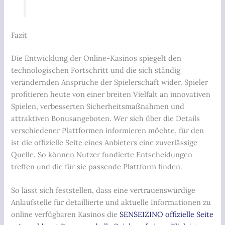
Fazit
Die Entwicklung der Online-Kasinos spiegelt den
technologischen Fortschritt und die sich ständig
verändernden Ansprüche der Spielerschaft wider. Spieler
profitieren heute von einer breiten Vielfalt an innovativen
Spielen, verbesserten Sicherheitsmaßnahmen und
attraktiven Bonusangeboten. Wer sich über die Details
verschiedener Plattformen informieren möchte, für den
ist die offizielle Seite eines Anbieters eine zuverlässige
Quelle. So können Nutzer fundierte Entscheidungen
treffen und die für sie passende Plattform finden.
So lässt sich feststellen, dass eine vertrauenswürdige
Anlaufstelle für detaillierte und aktuelle Informationen zu
online verfügbaren Kasinos die
SENSEIZINO offizielle Seite