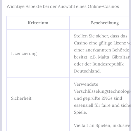
Wichtige Aspekte bei der Auswahl eines Online-Casinos
Kriterium
Beschreibung
Stellen Sie sicher, dass das
Casino eine gültige Lizenz v
einer anerkannten Behörde
Lizenzierung
besitzt, z.B. Malta, Gibraltar
oder der Bundesrepublik
Deutschland.
Verwendete
Verschlüsselungstechnolog
Sicherheit
und geprüfte RNGs sind
essenziell für faire und sich
Spiele.
Vielfalt an Spielen, inklusive