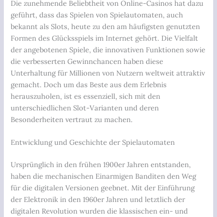
Die zunehmende Beliebtheit von Online-Casinos hat dazu
geführt, dass das Spielen von Spielautomaten, auch
bekannt als Slots, heute zu den am häufigsten genutzten
Formen des Glücksspiels im Internet gehört. Die Vielfalt
der angebotenen Spiele, die innovativen Funktionen sowie
die verbesserten Gewinnchancen haben diese
Unterhaltung für Millionen von Nutzern weltweit attraktiv
gemacht. Doch um das Beste aus dem Erlebnis
herauszuholen, ist es essenziell, sich mit den
unterschiedlichen Slot-Varianten und deren
Besonderheiten vertraut zu machen.
Entwicklung und Geschichte der Spielautomaten
Ursprünglich in den frühen 1900er Jahren entstanden,
haben die mechanischen Einarmigen Banditen den Weg
für die digitalen Versionen geebnet. Mit der Einführung
der Elektronik in den 1960er Jahren und letztlich der
digitalen Revolution wurden die klassischen ein- und