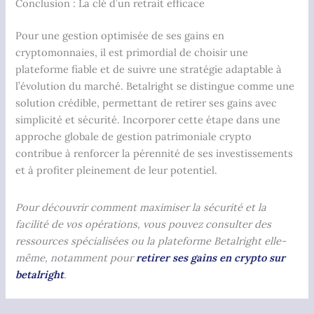
Conclusion : La clé d’un retrait efficace
Pour une gestion optimisée de ses gains en
cryptomonnaies, il est primordial de choisir une
plateforme fiable et de suivre une stratégie adaptable à
l’évolution du marché. Betalright se distingue comme une
solution crédible, permettant de retirer ses gains avec
simplicité et sécurité. Incorporer cette étape dans une
approche globale de gestion patrimoniale crypto
contribue à renforcer la pérennité de ses investissements
et à profiter pleinement de leur potentiel.
Pour découvrir comment maximiser la sécurité et la
facilité de vos opérations, vous pouvez consulter des
ressources spécialisées ou la plateforme Betalright elle-
même, notamment pour
retirer ses gains en crypto sur
betalright
.