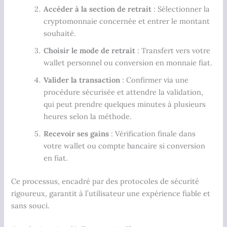
Accéder à la section de retrait
: Sélectionner la
cryptomonnaie concernée et entrer le montant
souhaité.
Choisir le mode de retrait
: Transfert vers votre
wallet personnel ou conversion en monnaie fiat.
Valider la transaction
: Confirmer via une
procédure sécurisée et attendre la validation,
qui peut prendre quelques minutes à plusieurs
heures selon la méthode.
Recevoir ses gains
: Vérification finale dans
votre wallet ou compte bancaire si conversion
en fiat.
Ce processus, encadré par des protocoles de sécurité
rigoureux, garantit à l’utilisateur une expérience fiable et
sans souci.