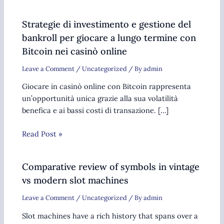
Strategie di investimento e gestione del
bankroll per giocare a lungo termine con
Bitcoin nei casinò online
Leave a Comment
/
Uncategorized
/ By
admin
Giocare in casinò online con Bitcoin rappresenta
un’opportunità unica grazie alla sua volatilità
benefica e ai bassi costi di transazione. […]
Read Post »
Comparative review of symbols in vintage
vs modern slot machines
Leave a Comment
/
Uncategorized
/ By
admin
Slot machines have a rich history that spans over a