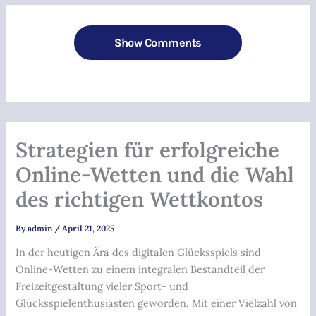
Show Comments
Strategien für erfolgreiche
Online-Wetten und die Wahl
des richtigen Wettkontos
By
admin
/
April 21, 2025
In der heutigen Ära des digitalen Glücksspiels sind
Online-Wetten zu einem integralen Bestandteil der
Freizeitgestaltung vieler Sport- und
Glücksspielenthusiasten geworden. Mit einer Vielzahl von