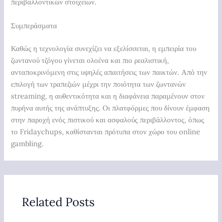
περιβαλλοντικών στοιχείων.
Συμπεράσματα
Καθώς η τεχνολογία συνεχίζει να εξελίσσεται, η εμπειρία του
ζωντανού τζόγου γίνεται ολοένα και πιο ρεαλιστική,
ανταποκρινόμενη στις υψηλές απαιτήσεις των παικτών. Από την
επιλογή των τραπεζιών μέχρι την ποιότητα των ζωντανών
streaming, η αυθεντικότητα και η διαφάνεια παραμένουν στον
πυρήνα αυτής της ανάπτυξης. Οι πλατφόρμες που δίνουν έμφαση
στην παροχή ενός πιστικού και ασφαλούς περιβάλλοντος, όπως
το Fridaychups, καθίστανται πρότυπα στον χώρο του online
gambling.
Related Posts