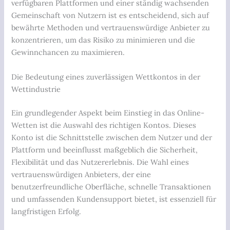
verfügbaren Plattformen und einer ständig wachsenden
Gemeinschaft von Nutzern ist es entscheidend, sich auf
bewährte Methoden und vertrauenswürdige Anbieter zu
konzentrieren, um das Risiko zu minimieren und die
Gewinnchancen zu maximieren.
Die Bedeutung eines zuverlässigen Wettkontos in der
Wettindustrie
Ein grundlegender Aspekt beim Einstieg in das Online-
Wetten ist die Auswahl des richtigen Kontos. Dieses
Konto ist die Schnittstelle zwischen dem Nutzer und der
Plattform und beeinflusst maßgeblich die Sicherheit,
Flexibilität und das Nutzererlebnis. Die Wahl eines
vertrauenswürdigen Anbieters, der eine
benutzerfreundliche Oberfläche, schnelle Transaktionen
und umfassenden Kundensupport bietet, ist essenziell für
langfristigen Erfolg.