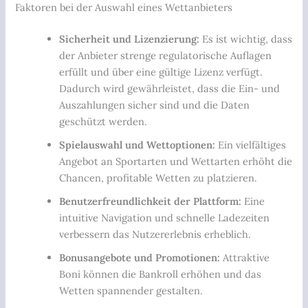
Faktoren bei der Auswahl eines Wettanbieters
Sicherheit und Lizenzierung:
Es ist wichtig, dass
der Anbieter strenge regulatorische Auflagen
erfüllt und über eine gültige Lizenz verfügt.
Dadurch wird gewährleistet, dass die Ein- und
Auszahlungen sicher sind und die Daten
geschützt werden.
Spielauswahl und Wettoptionen:
Ein vielfältiges
Angebot an Sportarten und Wettarten erhöht die
Chancen, profitable Wetten zu platzieren.
Benutzerfreundlichkeit der Plattform:
Eine
intuitive Navigation und schnelle Ladezeiten
verbessern das Nutzererlebnis erheblich.
Bonusangebote und Promotionen:
Attraktive
Boni können die Bankroll erhöhen und das
Wetten spannender gestalten.