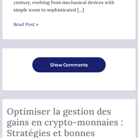
century, evolving from mechanical devices with
simple icons to sophisticated […]
Read Post »
Show Comments
Optimiser la gestion des
gains en crypto-monnaies :
Stratégies et bonnes