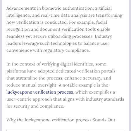
Advancements in biometric authentication, artificial
intelligence, and real-time data analysis are transforming
how verification is conducted. For example, facial
recognition and document verification tools enable
seamless yet secure onboarding processes. Industry
leaders leverage such technologies to balance user
convenience with regulatory compliance.
In the context of verifying digital identities, some
platforms have adopted dedicated verification portals
that streamline the process, enhance accuracy, and
reduce manual oversight. A notable example is the
luckycapone verification process
, which exemplifies a
user-centric approach that aligns with industry standards
for security and compliance.
Why the luckycapone verification process Stands Out