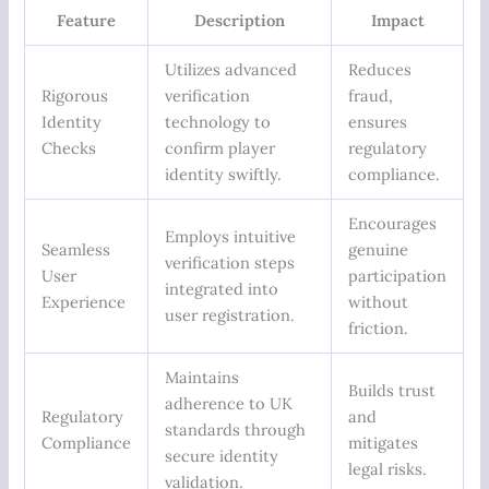
Feature
Description
Impact
Utilizes advanced
Reduces
Rigorous
verification
fraud,
Identity
technology to
ensures
Checks
confirm player
regulatory
identity swiftly.
compliance.
Encourages
Employs intuitive
Seamless
genuine
verification steps
User
participation
integrated into
Experience
without
user registration.
friction.
Maintains
Builds trust
adherence to UK
Regulatory
and
standards through
Compliance
mitigates
secure identity
legal risks.
validation.