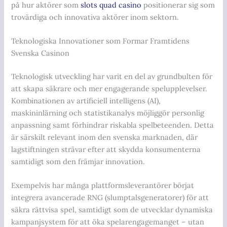
på hur aktörer som
slots quad casino
positionerar sig som
trovärdiga och innovativa aktörer inom sektorn.
Teknologiska Innovationer som Formar Framtidens
Svenska Casinon
Teknologisk utveckling har varit en del av grundbulten för
att skapa säkrare och mer engagerande spelupplevelser.
Kombinationen av artificiell intelligens (AI),
maskininlärning och statistikanalys möjliggör personlig
anpassning samt förhindrar riskabla spelbeteenden. Detta
är särskilt relevant inom den svenska marknaden, där
lagstiftningen strävar efter att skydda konsumenterna
samtidigt som den främjar innovation.
Exempelvis har många plattformsleverantörer börjat
integrera avancerade RNG (slumptalsgeneratorer) för att
säkra rättvisa spel, samtidigt som de utvecklar dynamiska
kampanjsystem för att öka spelarengagemanget – utan