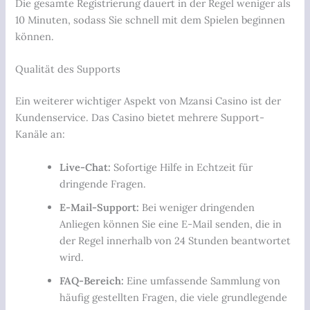
Die gesamte Registrierung dauert in der Regel weniger als
10 Minuten, sodass Sie schnell mit dem Spielen beginnen
können.
Qualität des Supports
Ein weiterer wichtiger Aspekt von Mzansi Casino ist der
Kundenservice. Das Casino bietet mehrere Support-
Kanäle an:
Live-Chat:
Sofortige Hilfe in Echtzeit für
dringende Fragen.
E-Mail-Support:
Bei weniger dringenden
Anliegen können Sie eine E-Mail senden, die in
der Regel innerhalb von 24 Stunden beantwortet
wird.
FAQ-Bereich:
Eine umfassende Sammlung von
häufig gestellten Fragen, die viele grundlegende