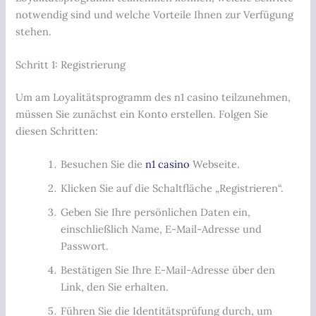
notwendig sind und welche Vorteile Ihnen zur Verfügung
stehen.
Schritt 1: Registrierung
Um am Loyalitätsprogramm des n1 casino teilzunehmen,
müssen Sie zunächst ein Konto erstellen. Folgen Sie
diesen Schritten:
Besuchen Sie die
n1 casino
Webseite.
Klicken Sie auf die Schaltfläche „Registrieren“.
Geben Sie Ihre persönlichen Daten ein,
einschließlich Name, E-Mail-Adresse und
Passwort.
Bestätigen Sie Ihre E-Mail-Adresse über den
Link, den Sie erhalten.
Führen Sie die Identitätsprüfung durch, um