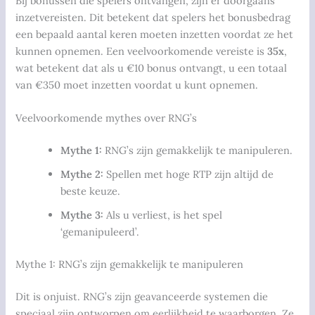
Bij bonussen die spelers ontvangen, zijn er doorgaans
inzetvereisten. Dit betekent dat spelers het bonusbedrag
een bepaald aantal keren moeten inzetten voordat ze het
kunnen opnemen. Een veelvoorkomende vereiste is
35x
,
wat betekent dat als u €10 bonus ontvangt, u een totaal
van €350 moet inzetten voordat u kunt opnemen.
Veelvoorkomende mythes over RNG’s
Mythe 1:
RNG’s zijn gemakkelijk te manipuleren.
Mythe 2:
Spellen met hoge RTP zijn altijd de
beste keuze.
Mythe 3:
Als u verliest, is het spel
‘gemanipuleerd’.
Mythe 1: RNG’s zijn gemakkelijk te manipuleren
Dit is onjuist. RNG’s zijn geavanceerde systemen die
speciaal zijn ontworpen om eerlijkheid te waarborgen. Ze