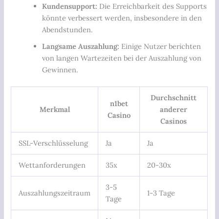
Kundensupport:
Die Erreichbarkeit des Supports
könnte verbessert werden, insbesondere in den
Abendstunden.
Langsame Auszahlung:
Einige Nutzer berichten
von langen Wartezeiten bei der Auszahlung von
Gewinnen.
Durchschnitt
n1bet
Merkmal
anderer
Casino
Casinos
SSL-Verschlüsselung
Ja
Ja
Wettanforderungen
35x
20-30x
3-5
Auszahlungszeitraum
1-3 Tage
Tage