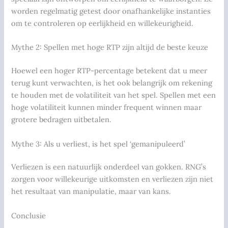
worden regelmatig getest door onafhankelijke instanties
om te controleren op eerlijkheid en willekeurigheid.
Mythe 2: Spellen met hoge RTP zijn altijd de beste keuze
Hoewel een hoger RTP-percentage betekent dat u meer
terug kunt verwachten, is het ook belangrijk om rekening
te houden met de volatiliteit van het spel. Spellen met een
hoge volatiliteit kunnen minder frequent winnen maar
grotere bedragen uitbetalen.
Mythe 3: Als u verliest, is het spel ‘gemanipuleerd’
Verliezen is een natuurlijk onderdeel van gokken. RNG’s
zorgen voor willekeurige uitkomsten en verliezen zijn niet
het resultaat van manipulatie, maar van kans.
Conclusie