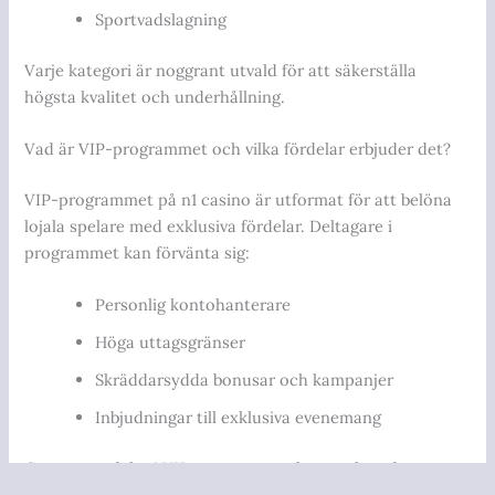
Sportvadslagning
Varje kategori är noggrant utvald för att säkerställa
högsta kvalitet och underhållning.
Vad är VIP-programmet och vilka fördelar erbjuder det?
VIP-programmet på n1 casino är utformat för att belöna
lojala spelare med exklusiva fördelar. Deltagare i
programmet kan förvänta sig:
Personlig kontohanterare
Höga uttagsgränser
Skräddarsydda bonusar och kampanjer
Inbjudningar till exklusiva evenemang
Genom att delta i VIP-programmet kan spelare dra nytta
av en mer personlig och belönande spelupplevelse.