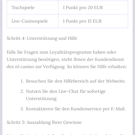
Tischspiele
1 Punkt pro 20 EUR
Live-Casinospiele
1 Punkt pro 15 EUR
Schritt 4: Unterstützung und Hilfe
Falls Sie Fragen zum Loyalitätsprogramm haben oder
Unterstützung benötigen, steht Ihnen der Kundendienst
des n1 casino zur Verfügung. So können Sie Hilfe erhalten:
Besuchen Sie den Hilfebereich auf der Webseite.
Nutzen Sie den Live-Chat für sofortige
Unterstützung.
Kontaktieren Sie den Kundenservice per E-Mail.
Schritt 5: Auszahlung Ihrer Gewinne