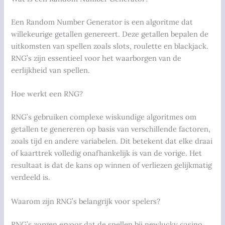
Een Random Number Generator is een algoritme dat
willekeurige getallen genereert. Deze getallen bepalen de
uitkomsten van spellen zoals slots, roulette en blackjack.
RNG’s zijn essentieel voor het waarborgen van de
eerlijkheid van spellen.
Hoe werkt een RNG?
RNG’s gebruiken complexe wiskundige algoritmes om
getallen te genereren op basis van verschillende factoren,
zoals tijd en andere variabelen. Dit betekent dat elke draai
of kaarttrek volledig onafhankelijk is van de vorige. Het
resultaat is dat de kans op winnen of verliezen gelijkmatig
verdeeld is.
Waarom zijn RNG’s belangrijk voor spelers?
RNG’s zorgen ervoor dat de spellen bij newlucky casino