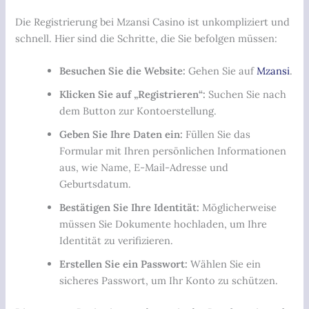
Die Registrierung bei Mzansi Casino ist unkompliziert und
schnell. Hier sind die Schritte, die Sie befolgen müssen:
Besuchen Sie die Website:
Gehen Sie auf
Mzansi
.
Klicken Sie auf „Registrieren“:
Suchen Sie nach
dem Button zur Kontoerstellung.
Geben Sie Ihre Daten ein:
Füllen Sie das
Formular mit Ihren persönlichen Informationen
aus, wie Name, E-Mail-Adresse und
Geburtsdatum.
Bestätigen Sie Ihre Identität:
Möglicherweise
müssen Sie Dokumente hochladen, um Ihre
Identität zu verifizieren.
Erstellen Sie ein Passwort:
Wählen Sie ein
sicheres Passwort, um Ihr Konto zu schützen.