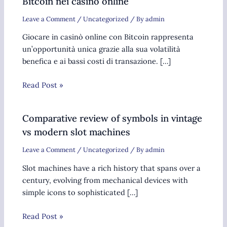
Bitcoin nei casinò online
Leave a Comment
/
Uncategorized
/ By
admin
Giocare in casinò online con Bitcoin rappresenta
un’opportunità unica grazie alla sua volatilità
benefica e ai bassi costi di transazione. […]
Read Post »
Comparative review of symbols in vintage
vs modern slot machines
Leave a Comment
/
Uncategorized
/ By
admin
Slot machines have a rich history that spans over a
century, evolving from mechanical devices with
simple icons to sophisticated […]
Read Post »