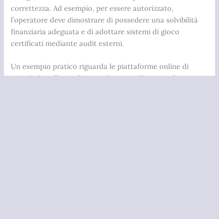
correttezza. Ad esempio, per essere autorizzato,
l’operatore deve dimostrare di possedere una solvibilità
finanziaria adeguata e di adottare sistemi di gioco
certificati mediante audit esterni.
Un esempio pratico riguarda le piattaforme online di
casinò che offrono il gioco: devono utilizzare software
con algoritmi RNG (Random Number Generator)
certificati, per garantire che i risultati siano imprevedibili
e casuali, tutelando così la correttezza del gioco.
Norme sulla trasparenza e le informazioni obbligatorie per
i giocatori
Le normative italiane richiedono agli operatori di fornire
ai giocatori chiare informazioni riguardo alle regole del
gioco, alle probabilità di vincita e ai rischi connessi. Ciò
include anche dettagli circa le modalità di deposito,
prelievo e la gestione delle criticità, come i limiti di spesa