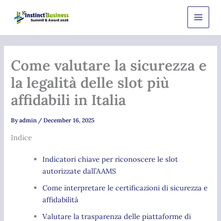
Skip
Main
to
Men
content
Come valutare la sicurezza e
la legalità delle slot più
affidabili in Italia
By
admin
/
December 16, 2025
Indice
Indicatori chiave per riconoscere le slot
autorizzate dall’AAMS
Come interpretare le certificazioni di sicurezza e
affidabilità
Valutare la trasparenza delle piattaforme di