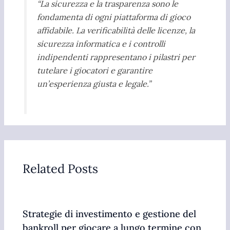
“La sicurezza e la trasparenza sono le
fondamenta di ogni piattaforma di gioco
affidabile. La verificabilità delle licenze, la
sicurezza informatica e i controlli
indipendenti rappresentano i pilastri per
tutelare i giocatori e garantire
un’esperienza giusta e legale.”
Related Posts
Strategie di investimento e gestione del
bankroll per giocare a lungo termine con