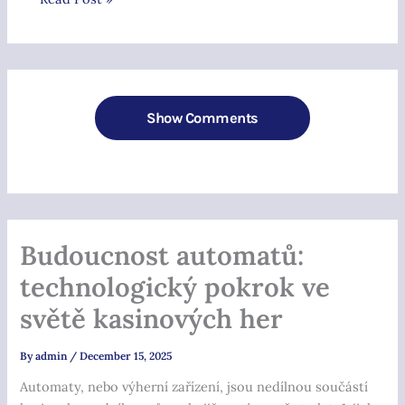
Show Comments
Budoucnost automatů:
technologický pokrok ve
světě kasinových her
By
admin
/
December 15, 2025
Automaty, nebo výherní zařízení, jsou nedílnou součástí