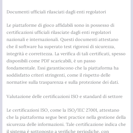
Documenti ufficiali rilasciati dagli enti regolatori
Le piattaforme di gioco affidabili sono in possesso di
certificazioni ufficiali rilasciate dagli enti regolatori
nazionali e internazionali. Questi documenti attestano
che il software ha superato test rigorosi di sicurezza,
integrità e correttezza. La verifica di tali certificati, spesso
disponibili come PDF scaricabili, è un passo
fondamentale. Essi garantiscono che la piattaforma ha
soddisfatto criteri stringenti, come il rispetto delle
normative sulla trasparenza e sulla protezione dei dati.
Valutazione delle certificazioni ISO e standard di settore
Le certificazioni ISO, come la ISO/IEC 27001, attestano
che la piattaforma segue best practice nella gestione della
sicurezza delle informazioni. Tale certificazione indica che
il sistema è sottoposto a verifiche periodiche, con