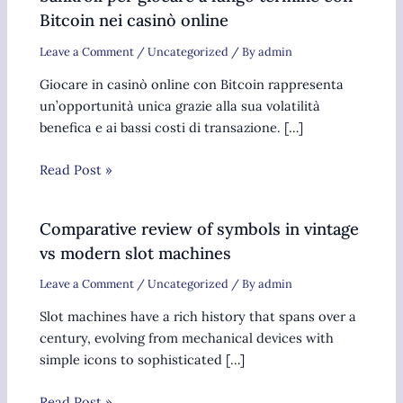
Bitcoin nei casinò online
Leave a Comment
/
Uncategorized
/ By
admin
Giocare in casinò online con Bitcoin rappresenta
un’opportunità unica grazie alla sua volatilità
benefica e ai bassi costi di transazione. […]
Read Post »
Comparative review of symbols in vintage
vs modern slot machines
Leave a Comment
/
Uncategorized
/ By
admin
Slot machines have a rich history that spans over a
century, evolving from mechanical devices with
simple icons to sophisticated […]
Read Post »