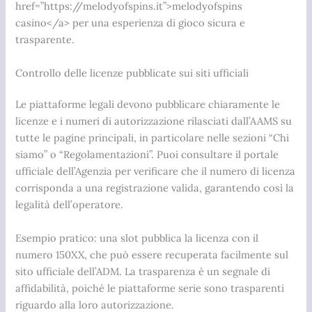
href=”https://melodyofspins.it”>melodyofspins
casino</a> per una esperienza di gioco sicura e
trasparente.
Controllo delle licenze pubblicate sui siti ufficiali
Le piattaforme legali devono pubblicare chiaramente le
licenze e i numeri di autorizzazione rilasciati dall’AAMS su
tutte le pagine principali, in particolare nelle sezioni “Chi
siamo” o “Regolamentazioni”. Puoi consultare il portale
ufficiale dell’Agenzia per verificare che il numero di licenza
corrisponda a una registrazione valida, garantendo così la
legalità dell’operatore.
Esempio pratico: una slot pubblica la licenza con il
numero 150XX, che può essere recuperata facilmente sul
sito ufficiale dell’ADM. La trasparenza è un segnale di
affidabilità, poiché le piattaforme serie sono trasparenti
riguardo alla loro autorizzazione.