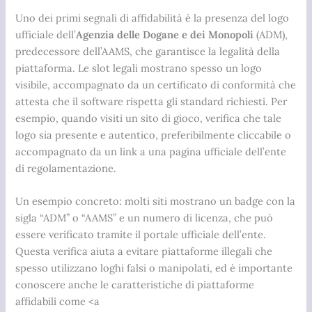
Uno dei primi segnali di affidabilità è la presenza del logo
ufficiale dell’
Agenzia delle Dogane e dei Monopoli
(ADM),
predecessore dell’AAMS, che garantisce la legalità della
piattaforma. Le slot legali mostrano spesso un logo
visibile, accompagnato da un certificato di conformità che
attesta che il software rispetta gli standard richiesti. Per
esempio, quando visiti un sito di gioco, verifica che tale
logo sia presente e autentico, preferibilmente cliccabile o
accompagnato da un link a una pagina ufficiale dell’ente
di regolamentazione.
Un esempio concreto: molti siti mostrano un badge con la
sigla “ADM” o “AAMS” e un numero di licenza, che può
essere verificato tramite il portale ufficiale dell’ente.
Questa verifica aiuta a evitare piattaforme illegali che
spesso utilizzano loghi falsi o manipolati, ed è importante
conoscere anche le caratteristiche di piattaforme
affidabili come <a