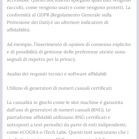
raccolti, come vengono usati e come vengono protetti. La
conformità al GDPR (Regolamento Generale sulla
Protezione dei Dati) è un ulteriore indicatore di
affidabilità.
Ad esempio, l’inserimento di opzioni di consenso esplicito
e di possibilità di gestione delle preferenze utente sono
segnali di rispetto per la privacy.
Analisi dei requisiti tecnici e software affidabili
Utilizzo di generatori di numeri casuali certificati
La casualità in giochi come le slot machine è garantita
dall’uso di generatori di numeri casuali (RNG). Le
piattaforme affidabili utilizzano RNG certificati e
sottoposti a test periodici da parte di enti indipendenti,
come eCOGRA o iTech Labs. Questi test assicurano che i