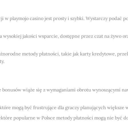
ji w playmojo casino jest prosty i szybki. Wystarczy podać p
 wysokiej jakości wsparcie, dostępne przez czat na żywo or
żnorodne metody płatności, takie jak karty kredytowe, prze
ty.
 bonusów wiąże się z wymaganiami obrotu wynoszącymi n
, które mogą być frustrujące dla graczy planujących większe 
które popularne w Polsce metody płatności mogą nie być do