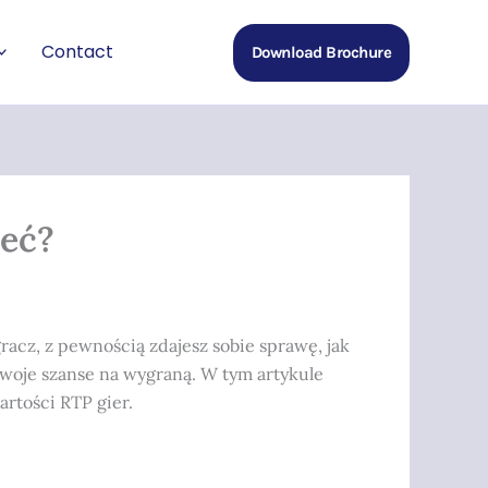
Contact
Download Brochure
ieć?
acz, z pewnością zdajesz sobie sprawę, jak
woje szanse na wygraną. W tym artykule
rtości RTP gier.