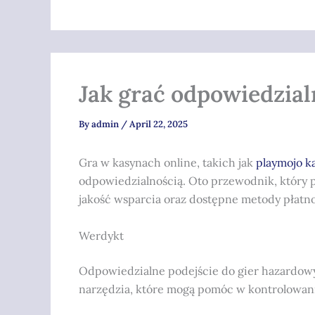
Jak grać odpowiedzial
By
admin
/
April 22, 2025
Gra w kasynach online, takich jak
playmojo k
odpowiedzialnością. Oto przewodnik, który p
jakość wsparcia oraz dostępne metody płatno
Werdykt
Odpowiedzialne podejście do gier hazardowy
narzędzia, które mogą pomóc w kontrolowani