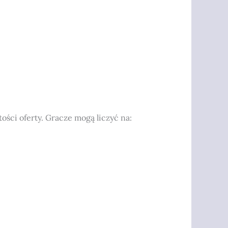
ści oferty. Gracze mogą liczyć na: