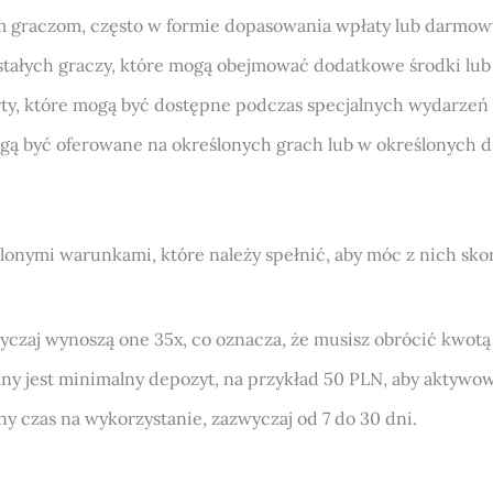
graczom, często w formie dopasowania wpłaty lub darmow
stałych graczy, które mogą obejmować dodatkowe środki lub 
y, które mogą być dostępne podczas specjalnych wydarzeń l
ogą być oferowane na określonych grach lub w określonych d
ślonymi warunkami, które należy spełnić, aby móc z nich sko
czaj wynoszą one 35x, co oznacza, że musisz obrócić kwotą
y jest minimalny depozyt, na przykład 50 PLN, aby aktywo
y czas na wykorzystanie, zazwyczaj od 7 do 30 dni.