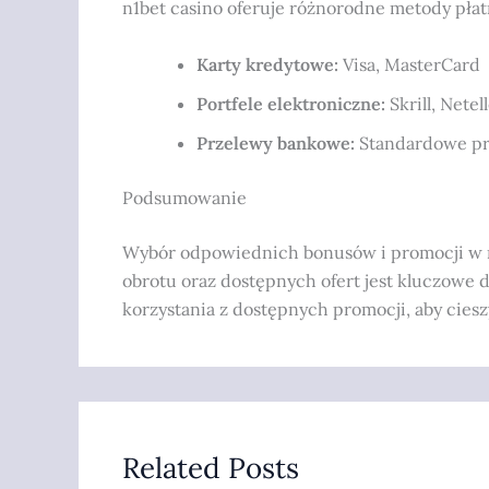
n1bet casino oferuje różnorodne metody płatn
Karty kredytowe:
Visa, MasterCard
Portfele elektroniczne:
Skrill, Netel
Przelewy bankowe:
Standardowe prz
Podsumowanie
Wybór odpowiednich bonusów i promocji w n
obrotu oraz dostępnych ofert jest kluczowe 
korzystania z dostępnych promocji, aby cies
Related Posts