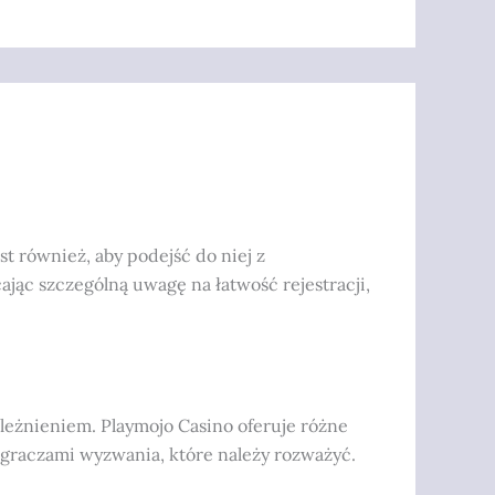
t również, aby podejść do niej z
jąc szczególną uwagę na łatwość rejestracji,
eżnieniem. Playmojo Casino oferuje różne
 graczami wyzwania, które należy rozważyć.