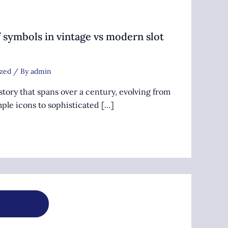
 symbols in vintage vs modern slot
zed
/ By
admin
story that spans over a century, evolving from
ple icons to sophisticated […]