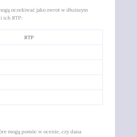
 mogą oczekiwać jako zwrot w dłuższym
 i ich RTP:
RTP
które mogą pomóc w ocenie, czy dana