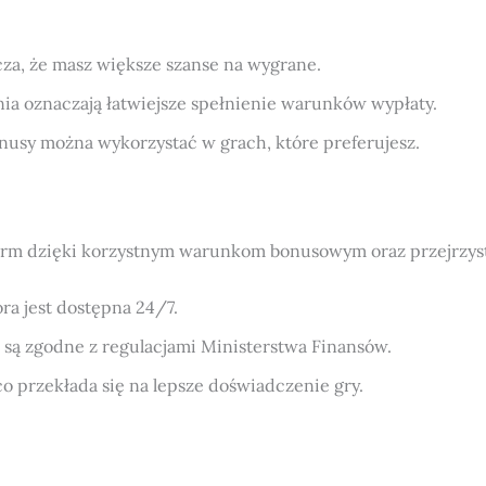
a, że masz większe szanse na wygrane.
a oznaczają łatwiejsze spełnienie warunków wypłaty.
nusy można wykorzystać w grach, które preferujesz.
tform dzięki korzystnym warunkom bonusowym oraz przejrzysto
óra jest dostępna 24/7.
 są zgodne z regulacjami Ministerstwa Finansów.
o przekłada się na lepsze doświadczenie gry.