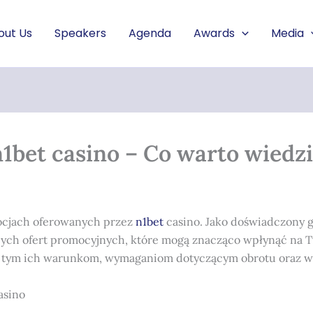
out Us
Speakers
Agenda
Awards
Media
1bet casino – Co warto wiedz
ocjach oferowanych przez
n1bet
casino. Jako doświadczony gr
ych ofert promocyjnych, które mogą znacząco wpłynąć na T
 tym ich warunkom, wymaganiom dotyczącym obrotu oraz wa
asino