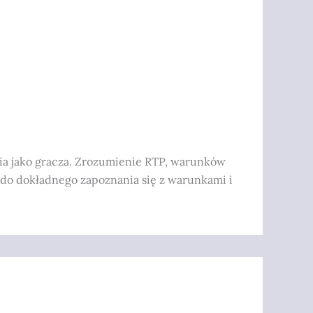
a jako gracza. Zrozumienie RTP, warunków
 do dokładnego zapoznania się z warunkami i