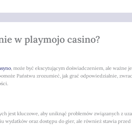
nie w playmojo casino?
asyno
, może być ekscytującym doświadczeniem, ale ważne jes
omoże Państwu zrozumieć, jak grać odpowiedzialnie, zwraca
ści.
ch jest kluczowe, aby uniknąć problemów związanych z uzal
u wydatków oraz dostępu do gier, ale również stawia przed