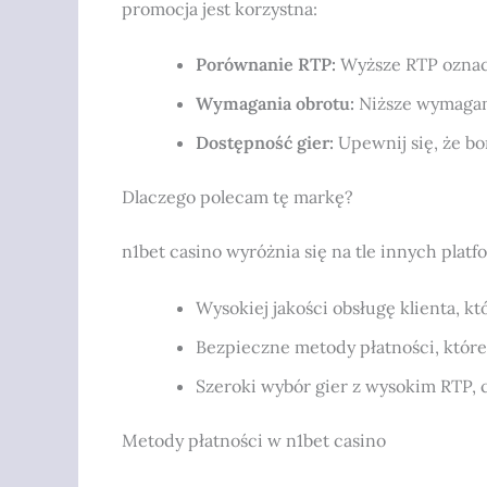
promocja jest korzystna:
Porównanie RTP:
Wyższe RTP oznacz
Wymagania obrotu:
Niższe wymagani
Dostępność gier:
Upewnij się, że bo
Dlaczego polecam tę markę?
n1bet casino wyróżnia się na tle innych pla
Wysokiej jakości obsługę klienta, kt
Bezpieczne metody płatności, które
Szeroki wybór gier z wysokim RTP, c
Metody płatności w n1bet casino