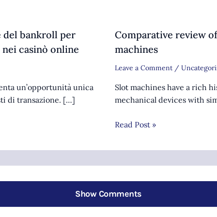
 del bankroll per
Comparative review of
 nei casinò online
machines
Leave a Comment
/
Uncategori
senta un’opportunità unica
Slot machines have a rich hi
sti di transazione. […]
mechanical devices with sim
Read Post »
Show Comments