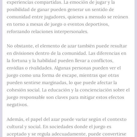
experiencias compartidas. La emoción de jugar y la
posibilidad de ganar pueden generar un sentido de
comunidad entre jugadores, quienes a menudo se reúnen
en torno a mesas de juego o eventos deportivos,
reforzando relaciones interpersonales.
No obstante, el elemento de azar también puede resultar
en divisiones dentro de la comunidad. Las diferencias en
la fortuna y la habilidad pueden llevar a conflictos,
envidias o rivalidades. Algunas personas pueden ver el
juego como una forma de escape, mientras que otras
pueden sentirse marginadas, lo que puede afectar la
cohesión social. La educación y la concienciación sobre el
juego responsable son claves para mitigar estos efectos
negativos.
Además, el papel del azar puede variar según el contexto
cultural y social. En sociedades donde el juego es
aceptado y se regula adecuadamente, puede convertirse