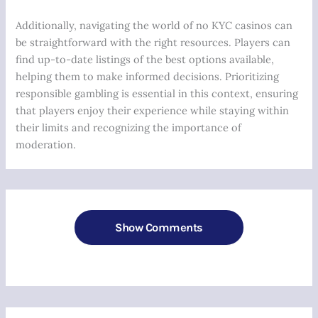
Additionally, navigating the world of no KYC casinos can
be straightforward with the right resources. Players can
find up-to-date listings of the best options available,
helping them to make informed decisions. Prioritizing
responsible gambling is essential in this context, ensuring
that players enjoy their experience while staying within
their limits and recognizing the importance of
moderation.
Show Comments