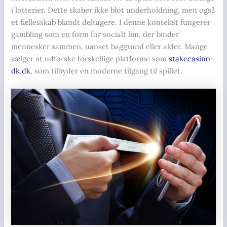
i lotterier. Dette skaber ikke blot underholdning, men også
et fællesskab blandt deltagere. I denne kontekst fungerer
gambling som en form for socialt lim, der binder
mennesker sammen, uanset baggrund eller alder. Mange
vælger at udforske forskellige platforme som
stakecasino-
dk.dk
, som tilbyder en moderne tilgang til spillet.