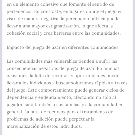
en un elemento cohesivo que fomente el sentido de
pertenencia. En contraste, en lugares donde el juego es
visto de manera negativa, la percepción pública puede
llevar a una mayor estigmatización, lo que afecta la
cohesión social y crea barreras entre las comunidades.
Impacto del juego de azar en diferentes comunidades
Las comunidades más vulnerables tienden a sufrir las
consecuencias negativas del juego de azar. En muchas
ocasiones, la falta de recursos y oportunidades puede
llevar a los individuos a buscar soluciones rápidas a través
del juego. Este comportamiento puede generar ciclos de
dependencia y endeudamiento, afectando no solo al
jugador, sino también a sus familias y a la comunidad en
general. La falta de recursos para el tratamiento de
problemas de adicción puede perpetuar la
marginalización de estos individuos.