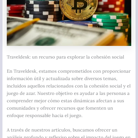
Traveldesk: un recurso para explorar la cohesión social
En Traveldesk, estamos comprometidos con proporcionar
información útil y actualizada sobre diversos temas,
incluidos aquellos relacionados con la cohesión social y el
juego de azar. Nuestro objetivo es ayudar a las personas a
comprender mejor cómo estas dinámicas afectan a sus
comunidades y ofrecer recursos que fomenten un
enfoque responsable hacia el juego.
A través de nuestros artículos, buscamos ofrecer un
análisis profundo y reflexivo sobre el impacto del juego en