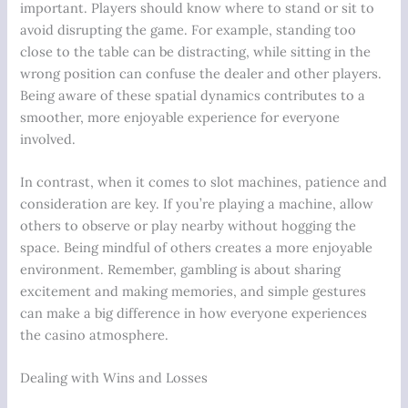
important. Players should know where to stand or sit to
avoid disrupting the game. For example, standing too
close to the table can be distracting, while sitting in the
wrong position can confuse the dealer and other players.
Being aware of these spatial dynamics contributes to a
smoother, more enjoyable experience for everyone
involved.
In contrast, when it comes to slot machines, patience and
consideration are key. If you’re playing a machine, allow
others to observe or play nearby without hogging the
space. Being mindful of others creates a more enjoyable
environment. Remember, gambling is about sharing
excitement and making memories, and simple gestures
can make a big difference in how everyone experiences
the casino atmosphere.
Dealing with Wins and Losses