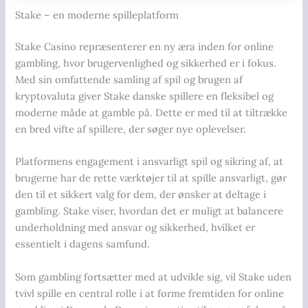
Stake – en moderne spilleplatform
Stake Casino repræsenterer en ny æra inden for online
gambling, hvor brugervenlighed og sikkerhed er i fokus.
Med sin omfattende samling af spil og brugen af
kryptovaluta giver Stake danske spillere en fleksibel og
moderne måde at gamble på. Dette er med til at tiltrække
en bred vifte af spillere, der søger nye oplevelser.
Platformens engagement i ansvarligt spil og sikring af, at
brugerne har de rette værktøjer til at spille ansvarligt, gør
den til et sikkert valg for dem, der ønsker at deltage i
gambling. Stake viser, hvordan det er muligt at balancere
underholdning med ansvar og sikkerhed, hvilket er
essentielt i dagens samfund.
Som gambling fortsætter med at udvikle sig, vil Stake uden
tvivl spille en central rolle i at forme fremtiden for online