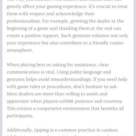
greatly affect your gaming experience. It’s crucial to treat
them with respect and acknowledge their
professionalism. For example, greeting the dealer at the
beginning of a game and thanking them at the end can
create a positive rapport. Such gestures enhance not only
your experience but also contribute to a friendly casino
atmosphere.
When placing bets or asking for assistance, clear
communication is vital. Using polite language and
gestures helps avoid misunderstandings. If you need help
with game rules or procedures, don’t hesitate to ask.
Most dealers are more than willing to assist and
appreciate when players exhibit patience and courtesy.
This creates a cooperative environment that benefits all
participants.
Additionally, tipping is a common practice in casinos.