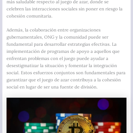
más saludable respecto al juego de azar, donde se
celebren las interacciones sociales sin poner en riesgo la
cohesión comunitaria.
Además, la colaboración entre organizaciones
gubernamentales, ONG y la comunidad puede ser
fundamental para desarrollar estrategias efectivas. La
implementación de programas de apoyo a aquellos que
enfrentan problemas con el juego puede ayudar a
desestigmatizar la situación y fomentar la integración
social. Estos esfuerzos conjuntos son fundamentales para
garantizar que el juego de azar contribuya a la cohesión
social en lugar de ser una fuente de división.