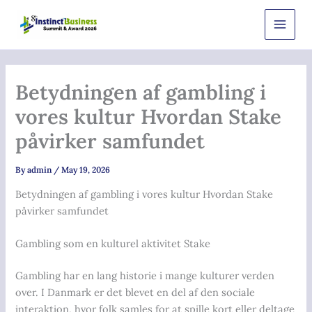
Skip
Main
to
Men
content
Betydningen af gambling i
vores kultur Hvordan Stake
påvirker samfundet
By
admin
/
May 19, 2026
Betydningen af gambling i vores kultur Hvordan Stake
påvirker samfundet
Gambling som en kulturel aktivitet Stake
Gambling har en lang historie i mange kulturer verden
over. I Danmark er det blevet en del af den sociale
interaktion, hvor folk samles for at spille kort eller deltage