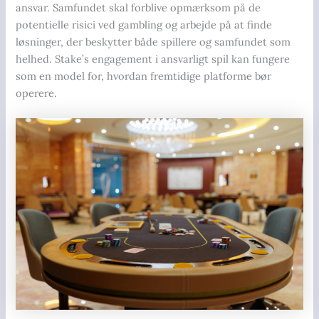
ansvar. Samfundet skal forblive opmærksom på de
potentielle risici ved gambling og arbejde på at finde
løsninger, der beskytter både spillere og samfundet som
helhed. Stake’s engagement i ansvarligt spil kan fungere
som en model for, hvordan fremtidige platforme bør
operere.