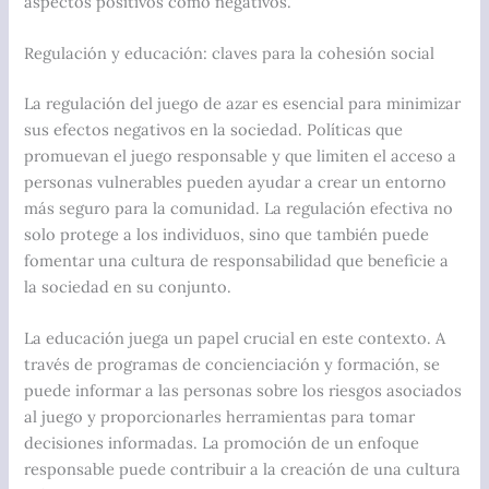
aspectos positivos como negativos.
Regulación y educación: claves para la cohesión social
La regulación del juego de azar es esencial para minimizar
sus efectos negativos en la sociedad. Políticas que
promuevan el juego responsable y que limiten el acceso a
personas vulnerables pueden ayudar a crear un entorno
más seguro para la comunidad. La regulación efectiva no
solo protege a los individuos, sino que también puede
fomentar una cultura de responsabilidad que beneficie a
la sociedad en su conjunto.
La educación juega un papel crucial en este contexto. A
través de programas de concienciación y formación, se
puede informar a las personas sobre los riesgos asociados
al juego y proporcionarles herramientas para tomar
decisiones informadas. La promoción de un enfoque
responsable puede contribuir a la creación de una cultura