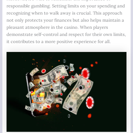
responsible gambling. Setting limits on your spending and
recognizing when to walk away is crucial. This approach
not only protects your finances but also helps maintain a
pleasant atmosphere in the casino. When players
demonstrate self-control and respect for their own limits,
it contributes to a more positive experience for all.