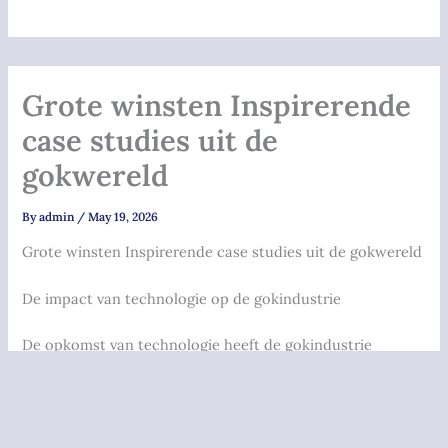
Grote winsten Inspirerende
case studies uit de
gokwereld
By
admin
/
May 19, 2026
Grote winsten Inspirerende case studies uit de gokwereld
De impact van technologie op de gokindustrie
De opkomst van technologie heeft de gokindustrie
ingrijpend veranderd. Met de introductie van online
gokken en mobiele applicaties hebben spelers nu toegang
tot hun favoriete spellen, waar en wanneer ze maar
willen. Dit heeft niet alleen geleid tot een toename van