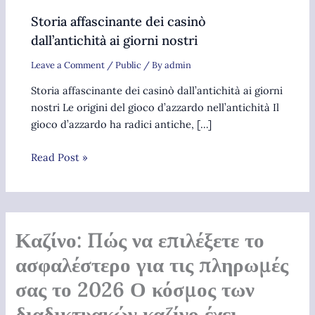
Storia affascinante dei casinò
dall’antichità ai giorni nostri
Leave a Comment
/
Public
/ By
admin
Storia affascinante dei casinò dall’antichità ai giorni
nostri Le origini del gioco d’azzardo nell’antichità Il
gioco d’azzardo ha radici antiche, […]
Read Post »
Καζίνο: Πώς να επιλέξετε το
ασφαλέστερο για τις πληρωμές
σας το 2026 Ο κόσμος των
διαδικτυακών καζίνο έχει