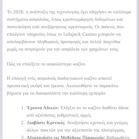
Το 2026, η ανάπτυξη της τεχνολογίας έχει οδηγήσει σε καλύτερα
συστήματα ασφαλείας, όπως κρυπτογράφηση δεδομένων και
πιστοποίηση από ανεξάρτητους οργανισμούς. Οι παίκτες που
επιλέγουν υπηρεσίες όπως το Lolajack Casino μπορούν να
απολαμβάνουν πληθωρικές προσφορές και πολλά παιχνίδια
χωρίς να ανησυχούν για την ασφάλεια των χρημάτων τους.
Πώς να επιλέξετε το ασφαλέστερο καζίνο
Η επιλογή ενός ασφαλούς διαδικτυακού καζίνο απαιτεί
προσεκτική σκέψη και έρευνα. Ακολουθήστε τα παρακάτω
βήματα για να διασφαλίσετε την καλύτερη εμπειρία:
Έρευνα Αδειών:
Ελέγξτε αν το καζίνο διαθέτει άδεια
από αξιόπιστες ρυθμιστικές αρχές.
Διαβάστε Κριτικές:
Αναζητήστε κριτικές και γνώμες
άλλων παικτών για την αξιοπιστία της πλατφόρμας.
Αξιολογήστε τις Μεθόδους Πληρωμής:
Βεβαιωθείτε