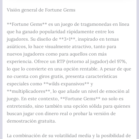
Visión general de Fortune Gems
**Fortune Gems** es un juego de tragamonedas en línea
que ha ganado popularidad rápidamente entre los
jugadores. Su diseño de **3×1**, inspirado en temas
asiáticos, lo hace visualmente atractivo, tanto para
nuevos jugadores como para aquellos con más
experiencia. Ofrece un RTP (retorno al jugador) del 97%,
lo que lo convierte en una opción rentable. A pesar de que
no cuenta con giros gratis, presenta características
especiales como **wilds expansivos** y
**multiplicadores**, lo que añade un nivel de emoción al
juego. En este contexto, **Fortune Gems** no solo es
entretenido, sino también una opción sólida para quienes
buscan jugar con dinero real o probar la versión de
demostración gratuita.
La combinación de su volatilidad media y la posibilidad de