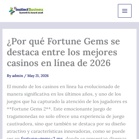
Skip
Main
to
Men
content
¿Por qué Fortune Gems se
destaca entre los mejores
casinos en línea de 2026
By
admin
/
May 21, 2026
El mundo de los casinos en línea ha evolucionado de
manera significativa en los últimos años, y uno de los
juegos que ha capturado la atención de los jugadores es
**Fortune Gems 2**. Este emocionante juego de
tragamonedas no solo ofrece una experiencia de juego
cautivadora, sino que también se destaca por su diseño
atractivo y características innovadoras, como se puede
ver en
fortune-gems-2.mx
, donde se presentan diversas