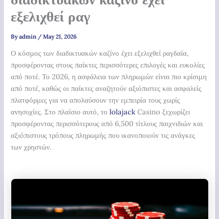
εξελιχθεί ραγ
By
admin
/
May 21, 2026
Ο κόσμος των διαδικτυακών καζίνο έχει εξελιχθεί ραγδαία,
προσφέροντας στους παίκτες περισσότερες επιλογές και ευκολίες
από ποτέ. Το 2026, η ασφάλεια των πληρωμών είναι πιο κρίσιμη
από ποτέ, καθώς οι παίκτες αναζητούν αξιόπιστες και ασφαλείς
πλατφόρμες για να απολαύσουν την εμπειρία τους χωρίς
ανησυχίες. Στο πλαίσιο αυτό, το
lolajack
Casino ξεχωρίζει
προσφέροντας περισσότερους από 6,500 τίτλους παιχνιδιών και
αξιόπιστους τρόπους πληρωμής που ικανοποιούν τις ανάγκες
των χρηστών.