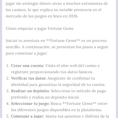
jugar sin arriesgar dinero atrae a muchos entusiastas de
los casinos, lo que explica su notable presencia en el
mercado de los juegos en línea en 2026.
Cómo empezar a jugar Fortune Gems
Iniciar tu aventura en **Fortune Gems** es un proceso
sencillo. A continuación, se presentan los pasos a seguir
para comenzar a jugar:
Crear una cuenta:
Visita el sitio web del casino y
regístrate proporcionando tus datos básicos.
Verificar tus datos:
Asegúrate de confirmar tu
identidad para garantizar la seguridad de tu cuenta.
Realizar un depósito:
Selecciona tu método de pago
preferido y realiza un depósito inicial.
Seleccionar tu juego:
Busca **Fortune Gems** entre
los diferentes juegos disponibles en la plataforma.
Comenzar a jugar:
Ajusta tus apuestas y disfruta de la