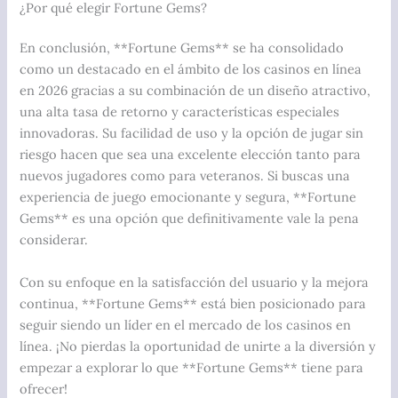
¿Por qué elegir Fortune Gems?
En conclusión, **Fortune Gems** se ha consolidado
como un destacado en el ámbito de los casinos en línea
en 2026 gracias a su combinación de un diseño atractivo,
una alta tasa de retorno y características especiales
innovadoras. Su facilidad de uso y la opción de jugar sin
riesgo hacen que sea una excelente elección tanto para
nuevos jugadores como para veteranos. Si buscas una
experiencia de juego emocionante y segura, **Fortune
Gems** es una opción que definitivamente vale la pena
considerar.
Con su enfoque en la satisfacción del usuario y la mejora
continua, **Fortune Gems** está bien posicionado para
seguir siendo un líder en el mercado de los casinos en
línea. ¡No pierdas la oportunidad de unirte a la diversión y
empezar a explorar lo que **Fortune Gems** tiene para
ofrecer!