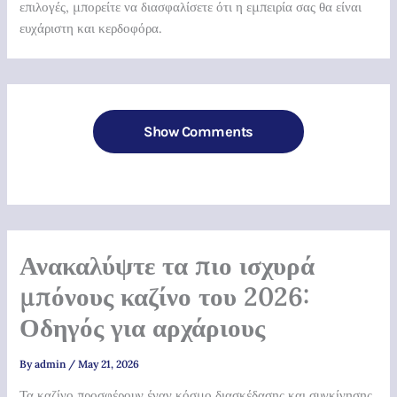
επιλογές, μπορείτε να διασφαλίσετε ότι η εμπειρία σας θα είναι
ευχάριστη και κερδοφόρα.
Show Comments
Ανακαλύψτε τα πιο ισχυρά
μπόνους καζίνο του 2026:
Οδηγός για αρχάριους
By
admin
/
May 21, 2026
Τα καζίνο προσφέρουν έναν κόσμο διασκέδασης και συγκίνησης,