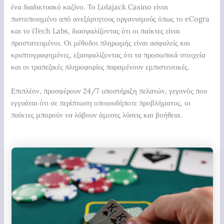
ένα διαδικτυακό καζίνο. Το Lolajack Casino είναι
πιστοποιημένο από ανεξάρτητους οργανισμούς όπως το eCogra
και το iTech Labs, διασφαλίζοντας ότι οι παίκτες είναι
προστατευμένοι. Οι μέθοδοι πληρωμής είναι ασφαλείς και
κρυπτογραφημένες, εξασφαλίζοντας ότι τα προσωπικά στοιχεία
και οι τραπεζικές πληροφορίες παραμένουν εμπιστευτικές.
Επιπλέον, προσφέρουν 24/7 υποστήριξη πελατών, γεγονός που
εγγυάται ότι σε περίπτωση οποιουδήποτε προβλήματος, οι
παίκτες μπορούν να λάβουν άμεσες λύσεις και βοήθεια.