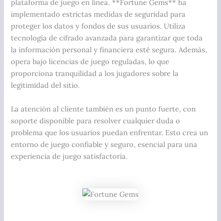
plataforma de juego en línea. **Fortune Gems** ha
implementado estrictas medidas de seguridad para
proteger los datos y fondos de sus usuarios. Utiliza
tecnología de cifrado avanzada para garantizar que toda
la información personal y financiera esté segura. Además,
opera bajo licencias de juego reguladas, lo que
proporciona tranquilidad a los jugadores sobre la
legitimidad del sitio.
La atención al cliente también es un punto fuerte, con
soporte disponible para resolver cualquier duda o
problema que los usuarios puedan enfrentar. Esto crea un
entorno de juego confiable y seguro, esencial para una
experiencia de juego satisfactoria.