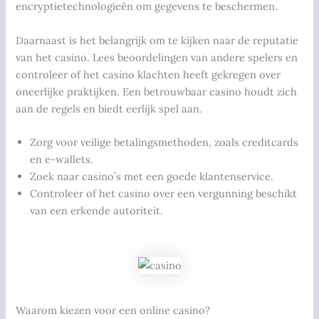
encryptietechnologieën om gegevens te beschermen.
Daarnaast is het belangrijk om te kijken naar de reputatie
van het casino. Lees beoordelingen van andere spelers en
controleer of het casino klachten heeft gekregen over
oneerlijke praktijken. Een betrouwbaar casino houdt zich
aan de regels en biedt eerlijk spel aan.
Zorg voor veilige betalingsmethoden, zoals creditcards
en e-wallets.
Zoek naar casino’s met een goede klantenservice.
Controleer of het casino over een vergunning beschikt
van een erkende autoriteit.
Waarom kiezen voor een online casino?