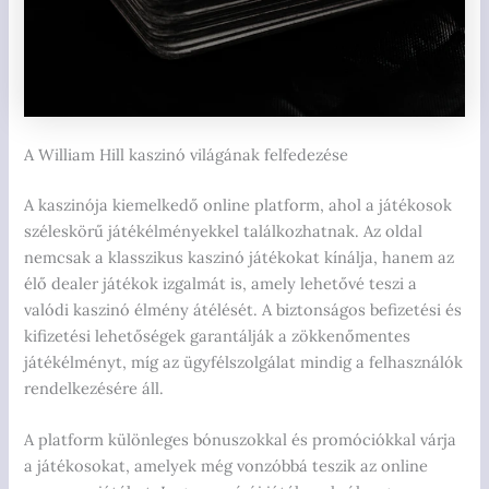
A William Hill kaszinó világának felfedezése
A kaszinója kiemelkedő online platform, ahol a játékosok
széleskörű játékélményekkel találkozhatnak. Az oldal
nemcsak a klasszikus kaszinó játékokat kínálja, hanem az
élő dealer játékok izgalmát is, amely lehetővé teszi a
valódi kaszinó élmény átélését. A biztonságos befizetési és
kifizetési lehetőségek garantálják a zökkenőmentes
játékélményt, míg az ügyfélszolgálat mindig a felhasználók
rendelkezésére áll.
A platform különleges bónuszokkal és promóciókkal várja
a játékosokat, amelyek még vonzóbbá teszik az online