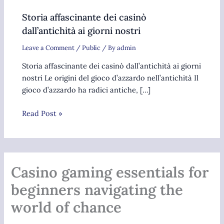
Storia affascinante dei casinò
dall’antichità ai giorni nostri
Leave a Comment
/
Public
/ By
admin
Storia affascinante dei casinò dall’antichità ai giorni
nostri Le origini del gioco d’azzardo nell’antichità Il
gioco d’azzardo ha radici antiche, […]
Read Post »
Casino gaming essentials for
beginners navigating the
world of chance