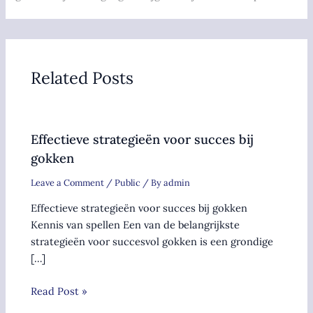
Related Posts
Effectieve strategieën voor succes bij
gokken
Leave a Comment
/
Public
/ By
admin
Effectieve strategieën voor succes bij gokken
Kennis van spellen Een van de belangrijkste
strategieën voor succesvol gokken is een grondige
[…]
Read Post »