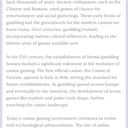
back thousands of years. Ancient civilizations, such as the
Chinese and Romans, used games of chance for
entertainment and social gatherings. These early forms of
gambling laid the groundwork for the modern casinos we
know today. Over centuries, gambling evolved,
incorporating various cultural influences, leading to the
diverse array of games available now.
In the 17th century, the establishment of formal gambling
houses marked a significant milestone in the evolution of
casino gaming. The first official casino, the Casino di
Venezia, opened in Italy in 1638, setting the standard for
future establishments. As gambling spread across Europe
and eventually to the Americas, the development of iconic
games like roulette and poker took shape, further
enriching the casino landscape.
Today’s casino gaming environment continues to evolve
with technological advancements. The rise of online