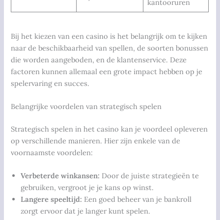
kantooruren
Bij het kiezen van een casino is het belangrijk om te kijken
naar de beschikbaarheid van spellen, de soorten bonussen
die worden aangeboden, en de klantenservice. Deze
factoren kunnen allemaal een grote impact hebben op je
spelervaring en succes.
Belangrijke voordelen van strategisch spelen
Strategisch spelen in het casino kan je voordeel opleveren
op verschillende manieren. Hier zijn enkele van de
voornaamste voordelen:
Verbeterde winkansen:
Door de juiste strategieën te
gebruiken, vergroot je je kans op winst.
Langere speeltijd:
Een goed beheer van je bankroll
zorgt ervoor dat je langer kunt spelen.