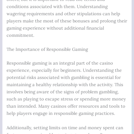
conditions associated with them. Understanding
wagering requirements and other stipulations can help
players make the most of these bonuses and prolong their
gaming experience without additional financial
commitment.
The Importance of Responsible Gaming
Responsible gaming is an integral part of the casino
experience, especially for beginners. Understanding the
potential risks associated with gambling is essential for
maintaining a healthy relationship with the activity. This
involves being aware of the signs of problem gambling,
such as playing to escape stress or spending more money
than intended. Many casinos offer resources and tools to
help players engage in responsible gaming practices.
Additionally, setting limits on time and money spent can