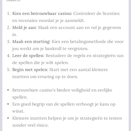
Kies een betrouwbaar casino:
Controleer de licenties
en recensies voordat je je aanmeldt.
Meld je aan:
Maak een account aan en vul je gegevens
in.
Maak een storting:
Kies een betalingsmethode die voor
jou werkt om je bankroll te vergroten.
Leer de spellen:
Bestudeer de regels en strategieën van
de spellen die je wilt spelen.
Begin met spelen:
Start met een aantal kleinere
inzetten om ervaring op te doen.
Betrouwbare casino’s bieden veiligheid en eerlijke
spellen.
Een goed begrip van de spellen verhoogt je kans op
winst.
Kleinere inzetten helpen je om je strategieën te testen
zonder veel risico.