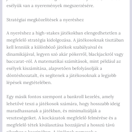
esélyük van a nyeremények megszerzésére.
Stratégiai megközelítések a nyeréshez
A nyeréshez a high-stakes játékokban elengedhetetlen a
megfelelő stratégia kidolgozása. A játékosoknak tisztában
kell lenniük a különböző játékok szabályaival és
dinamikájával, legyen szó akár pókerről, blackjackról vagy
baccarat-ról. A matematikai számítások, mint például az
esélyek kiszámítása, alapvetően befolyásolják a
döntéshozatalt, és segítenek a játékosoknak a legjobb
lépések megtételében.
Egy másik fontos szempont a bankroll kezelés, amely
lehetővé teszi a játékosok számára, hogy hosszabb ideig
maradhassanak a játékban, és minimalizálják a
veszteségeiket. A kockázatok megfelelő felmérése és a
megfelelő tétek kiválasztása hozzájárul a hosszú távú
sikerhez a kaszinóban. A játéknak nemcsak a