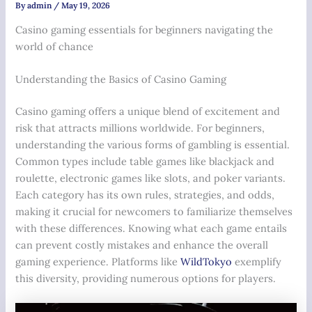
By
admin
/
May 19, 2026
Casino gaming essentials for beginners navigating the
world of chance
Understanding the Basics of Casino Gaming
Casino gaming offers a unique blend of excitement and
risk that attracts millions worldwide. For beginners,
understanding the various forms of gambling is essential.
Common types include table games like blackjack and
roulette, electronic games like slots, and poker variants.
Each category has its own rules, strategies, and odds,
making it crucial for newcomers to familiarize themselves
with these differences. Knowing what each game entails
can prevent costly mistakes and enhance the overall
gaming experience. Platforms like
WildTokyo
exemplify
this diversity, providing numerous options for players.