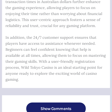
transaction times in Australian dollars further enhance
the gaming experience, allowing players to focus on
enjoying their time rather than worrying about financial
logistics. This user-centric approach fosters a sense of
reliability and trust, crucial for any gaming platform.
In addition, the 24/7 customer support ensures that
players have access to assistance whenever needed.
Beginners can feel confident knowing that help is
available at all times, allowing them to focus on mastering
their gaming skills. With a user-friendly registration
process, Wild Tokyo Casino is an ideal starting point for
anyone ready to explore the exciting world of casino
gaming.
Show Comments