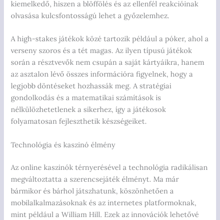
kiemelkedő, hiszen a blöffölés és az ellenfél reakcióinak
olvasása kulcsfontosságú lehet a győzelemhez.
A high-stakes játékok közé tartozik például a póker, ahol a
verseny szoros és a tét magas. Az ilyen típusú játékok
során a résztvevők nem csupán a saját kártyáikra, hanem
az asztalon lévő összes információra figyelnek, hogy a
legjobb döntéseket hozhassák meg. A stratégiai
gondolkodás és a matematikai számítások is
nélkülözhetetlenek a sikerhez, így a játékosok
folyamatosan fejleszthetik készségeiket.
Technológia és kaszinó élmény
Az online kaszinók térnyerésével a technológia radikálisan
megváltoztatta a szerencsejáték élményt. Ma már
bármikor és bárhol játszhatunk, köszönhetően a
mobilalkalmazásoknak és az internetes platformoknak,
mint például a William Hill. Ezek az innovációk lehetővé