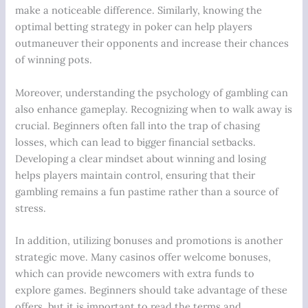
make a noticeable difference. Similarly, knowing the
optimal betting strategy in poker can help players
outmaneuver their opponents and increase their chances
of winning pots.
Moreover, understanding the psychology of gambling can
also enhance gameplay. Recognizing when to walk away is
crucial. Beginners often fall into the trap of chasing
losses, which can lead to bigger financial setbacks.
Developing a clear mindset about winning and losing
helps players maintain control, ensuring that their
gambling remains a fun pastime rather than a source of
stress.
In addition, utilizing bonuses and promotions is another
strategic move. Many casinos offer welcome bonuses,
which can provide newcomers with extra funds to
explore games. Beginners should take advantage of these
offers, but it is important to read the terms and