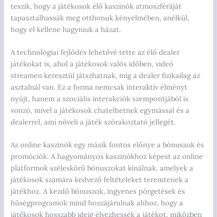
teszik, hogy a játékosok élő kaszinók atmoszféráját
tapasztalhassák meg otthonuk kényelmében, anélkül,
hogy el kellene hagyniuk a házat.
A technológiai fejlődés lehetővé tette az élő dealer
játékokat is, ahol a játékosok valós időben, videó
streamen keresztül játszhatnak, míg a dealer fizikailag az
asztalnál van. Ez a forma nemcsak interaktív élményt
nyújt, hanem a szociális interakciók szempontjából is
vonzó, mivel a játékosok chatelhetnek egymással és a
dealerrel, ami növeli a játék szórakoztató jellegét.
Az online kaszinók egy másik fontos előnye a bónuszok és
promóciók. A hagyományos kaszinókhoz képest az online
platformok széleskörű bónuszokat kínálnak, amelyek a
játékosok számára kedvező feltételeket teremtenek a
játékhoz. A kezdő bónuszok, ingyenes pörgetések és
hűségprogramok mind hozzájárulnak ahhoz, hogy a
játékosok hosszabb ideig élvezhessék a játékot, miközben