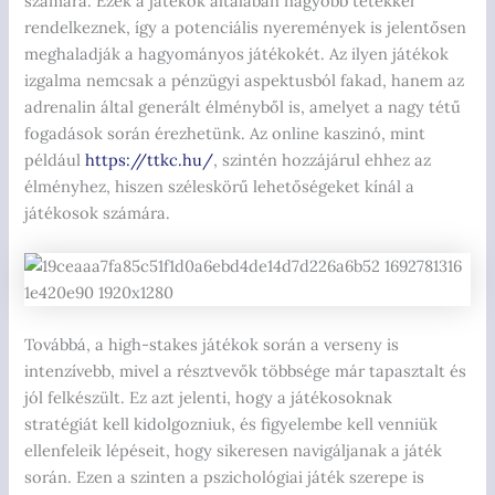
számára. Ezek a játékok általában nagyobb tétekkel
rendelkeznek, így a potenciális nyeremények is jelentősen
meghaladják a hagyományos játékokét. Az ilyen játékok
izgalma nemcsak a pénzügyi aspektusból fakad, hanem az
adrenalin által generált élményből is, amelyet a nagy tétű
fogadások során érezhetünk. Az online kaszinó, mint
például
https://ttkc.hu/
, szintén hozzájárul ehhez az
élményhez, hiszen széleskörű lehetőségeket kínál a
játékosok számára.
Továbbá, a high-stakes játékok során a verseny is
intenzívebb, mivel a résztvevők többsége már tapasztalt és
jól felkészült. Ez azt jelenti, hogy a játékosoknak
stratégiát kell kidolgozniuk, és figyelembe kell venniük
ellenfeleik lépéseit, hogy sikeresen navigáljanak a játék
során. Ezen a szinten a pszichológiai játék szerepe is