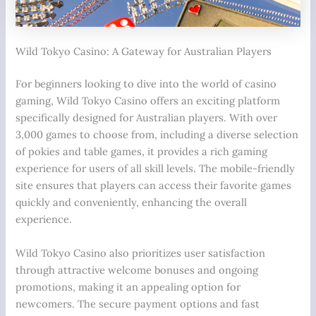
Wild Tokyo Casino: A Gateway for Australian Players
For beginners looking to dive into the world of casino
gaming, Wild Tokyo Casino offers an exciting platform
specifically designed for Australian players. With over
3,000 games to choose from, including a diverse selection
of pokies and table games, it provides a rich gaming
experience for users of all skill levels. The mobile-friendly
site ensures that players can access their favorite games
quickly and conveniently, enhancing the overall
experience.
Wild Tokyo Casino also prioritizes user satisfaction
through attractive welcome bonuses and ongoing
promotions, making it an appealing option for
newcomers. The secure payment options and fast