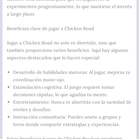
experimenten progresivamente, lo que mantiene el interés
a largo plazo.
Beneficios clave de jugar a Chicken Road
Jugar a Chicken Road no solo es divertido, sino que
también proporciona varios beneficios. Aquí hay algunos
aspectos destacados que lo hacen especial:
Desarrollo de habilidades motoras: Al jugar, mejoras tu
coordinación mano-ojo.
Estimulación cognitiva: El juego requiere tomar
decisiones rápidas, lo que agudiza tu mente.
Entretenimiento: Nunca te aburrirás con la variedad de
niveles y desafíos.
Interacción comunitaria: Puedes unirte a grupos y
foros donde compartir estrategias y experiencias.
Estos beneficios hacen de Chicken Road un excelente