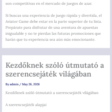
son competitivas en el mercado de juegos de azar.
Si buscas una experiencia de juego rápida y divertida, el
Aviator Game debe estar en la parte superior de tu lista.
Prepárate para disfrutar de una aventura de apuestas
inigualable y no te pierdas las futuras promociones que
harán que tu experiencia sea aún más emocionante.
Kezdőknek szóló útmutató a
szerencsejáték világában
By
admin
/
May 26, 2026
Kezdőknek szóló útmutató a szerencsejáték világában
A szerencsejáték alapjai