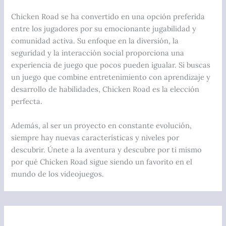
Chicken Road se ha convertido en una opción preferida
entre los jugadores por su emocionante jugabilidad y
comunidad activa. Su enfoque en la diversión, la
seguridad y la interacción social proporciona una
experiencia de juego que pocos pueden igualar. Si buscas
un juego que combine entretenimiento con aprendizaje y
desarrollo de habilidades, Chicken Road es la elección
perfecta.
Además, al ser un proyecto en constante evolución,
siempre hay nuevas características y niveles por
descubrir. Únete a la aventura y descubre por ti mismo
por qué Chicken Road sigue siendo un favorito en el
mundo de los videojuegos.