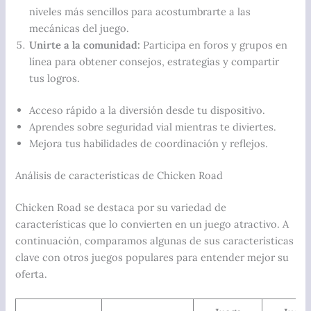
niveles más sencillos para acostumbrarte a las
mecánicas del juego.
Unirte a la comunidad:
Participa en foros y grupos en
línea para obtener consejos, estrategias y compartir
tus logros.
Acceso rápido a la diversión desde tu dispositivo.
Aprendes sobre seguridad vial mientras te diviertes.
Mejora tus habilidades de coordinación y reflejos.
Análisis de características de Chicken Road
Chicken Road se destaca por su variedad de
características que lo convierten en un juego atractivo. A
continuación, comparamos algunas de sus características
clave con otros juegos populares para entender mejor su
oferta.