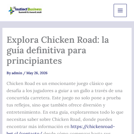
Skip
Main
to
Men
content
Explora Chicken Road: la
guía definitiva para
principiantes
By
admin
/
May 26, 2026
Chicken Road es un emocionante juego clásico que
desafía a los jugadores a guiar a un gallo a través de una
concurrida carretera. Este juego no solo pone a prueba
tus reflejos, sino que también ofrece diversión y
entretenimiento. En esta guía, exploraremos todo lo que
necesitas saber sobre Chicken Road, donde puedes
encontrar más información en
https://chickenroad-
bet.cl/contacto/
desde cómo comenzar hasta sus