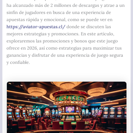
ha alcanzado más de 2 millones de descargas y atrae a un
sinfín de jugadores en busca de una experiencia de
apuestas rápida y emocional, como se puede ver en
https://aviator-apuestas.cl/
donde se discuten las
mejores estrategias y promociones. En este artículo,
exploraremos las promociones y bonos que este juego
ofrece en 2026, así como estrategias para maximizar tus
ganancias y disfrutar de una experiencia de juego segura
y confiable.