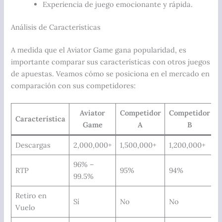
Experiencia de juego emocionante y rápida.
Análisis de Características
A medida que el Aviator Game gana popularidad, es
importante comparar sus características con otros juegos
de apuestas. Veamos cómo se posiciona en el mercado en
comparación con sus competidores:
Aviator
Competidor
Competidor
Característica
Game
A
B
Descargas
2,000,000+
1,500,000+
1,200,000+
96% –
RTP
95%
94%
99.5%
Retiro en
Sí
No
No
Vuelo