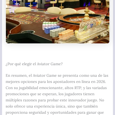
¿Por qué elegir el Aviator Game?
En resumen, el Aviator Game se presenta como una de las
mejores opciones para los apostadores en línea en 2026.
Con su jugabilidad emocionante, altos RTP, y las variadas
promociones que se esperan, los jugadores tienen
múltiples razones para probar este innovador juego. No
solo ofrece una experiencia única, sino que también
proporciona seguridad y oportunidades para ganar que