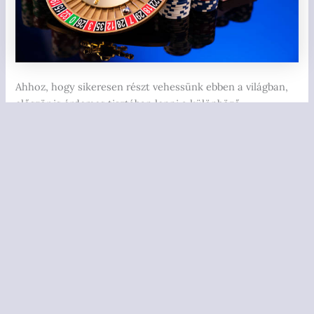
Ahhoz, hogy sikeresen részt vehessünk ebben a világban,
először is érdemes tisztában lenni a különböző
játékformák alapjaival. Minden játék rendelkezik saját
szabályaival és stratégiáival, amelyek befolyásolják a
nyerési esélyeket. Fontos tudni, hogy a legtöbb játék a
véletlenen alapul, így a szerencse jelentős szerepet játszik
a kimenetelben, de a tudatos döntések és a stratégiák is
segíthetnek a jobb eredmények elérésében.
A kezdőknek szóló útmutató célja, hogy segítsen
megérteni ezeket az alapvető fogalmakat, valamint a
szerencsejáték etikai és jogi vonatkozásait. Mielőtt
bármilyen fogadást tennél, mindig érdemes tájékozódni a
vonatkozó törvényekről és a szerencsejáték biztonsági