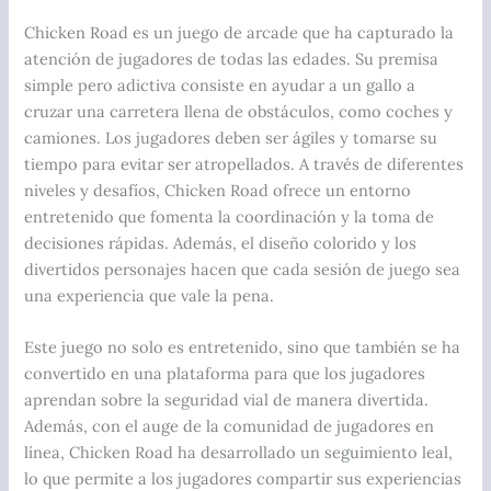
Chicken Road es un juego de arcade que ha capturado la
atención de jugadores de todas las edades. Su premisa
simple pero adictiva consiste en ayudar a un gallo a
cruzar una carretera llena de obstáculos, como coches y
camiones. Los jugadores deben ser ágiles y tomarse su
tiempo para evitar ser atropellados. A través de diferentes
niveles y desafíos, Chicken Road ofrece un entorno
entretenido que fomenta la coordinación y la toma de
decisiones rápidas. Además, el diseño colorido y los
divertidos personajes hacen que cada sesión de juego sea
una experiencia que vale la pena.
Este juego no solo es entretenido, sino que también se ha
convertido en una plataforma para que los jugadores
aprendan sobre la seguridad vial de manera divertida.
Además, con el auge de la comunidad de jugadores en
línea, Chicken Road ha desarrollado un seguimiento leal,
lo que permite a los jugadores compartir sus experiencias