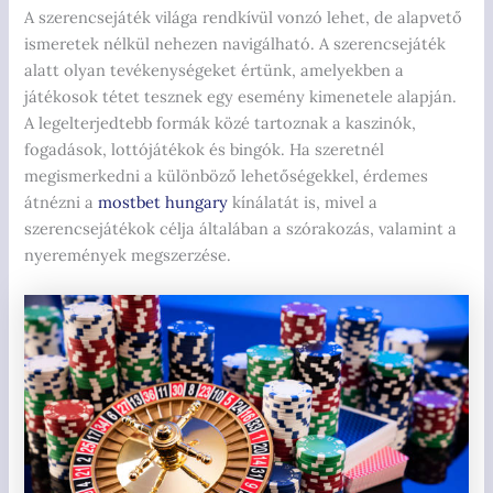
A szerencsejáték világa rendkívül vonzó lehet, de alapvető
ismeretek nélkül nehezen navigálható. A szerencsejáték
alatt olyan tevékenységeket értünk, amelyekben a
játékosok tétet tesznek egy esemény kimenetele alapján.
A legelterjedtebb formák közé tartoznak a kaszinók,
fogadások, lottójátékok és bingók. Ha szeretnél
megismerkedni a különböző lehetőségekkel, érdemes
átnézni a
mostbet hungary
kínálatát is, mivel a
szerencsejátékok célja általában a szórakozás, valamint a
nyeremények megszerzése.